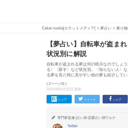
Callat media[カラットメディア]
>
夢占い
>
乗り物
【夢占い】自転車が盗まれ
状況別に解説
自転車が盗まれる夢は何の暗示なのでしょう
る〉〈探す〉など状況別、〈知らない人〉な
る夢を見た時に見やすい他の夢も紹介してい
( 2ページ目 )
2024年04月15日 更新
シェア
ツイート
シェア
専門家監修 |
占い師 恋愛占い師💘ルナ
Twitter