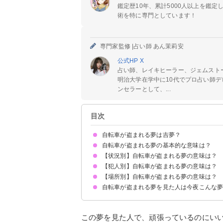
鑑定歴10年、累計5000人以上を鑑
術を特に専門としています！
専門家監修 |
占い師 あん茉莉安
公式HP
X
占い師、レイキヒーラー、ジェムスト
明治大学在学中に10代でプロ占い師デ
ンセラーとして、...
目次
自転車が盗まれる夢は吉夢？
自転車が盗まれる夢の基本的な意味は？
【状況別】自転車が盗まれる夢の意味は？
周囲と協力して目標達成することの暗示
状況/犯人/場所によって意味が決まる
【犯人別】自転車が盗まれる夢の意味は？
自転車が盗まれてなくなる夢【吉夢】
自転車が盗まれて探す夢【警告夢】
自転車が盗まれて見つかる夢【吉夢】
自転車が盗まれて取り戻す夢【吉夢】
自転車が何度も盗まれる夢【警告夢】
【場所別】自転車が盗まれる夢の意味は？
知らない人・他人に自転車を盗まれる夢【警告夢
友達に自転車を盗まれる夢【吉夢】
家族に自転車を盗まれる夢【予知夢】
恋人に自転車を盗まれる夢【逆夢】
好きな人に自転車を盗まれる夢【警告夢】
嫌いな人に自転車を盗まれる夢【警告夢】
知っている人に自転車を盗まれる夢【警告夢】
以前付き合っていた彼氏・彼女に自転車を盗まれ
自転車が盗まれる夢を見た人は今夜こんな
自転車が駅で盗まれる夢【吉夢】
自転車が自宅で盗まれる夢【警告夢】
自転車が駐輪場で盗まれる夢【警告夢】
自転車が職場で盗まれる夢【警告夢】
自転車が学校で盗まれる夢【警告夢】
自転車をおりて押す夢
マラソンで完走する夢
恋人と食事する夢
この夢を見た人で、頑張っているのにい