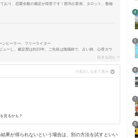
定しており、恋愛全般の鑑定が得意です！西洋占星術、タロット、数秘
4
5
ーンヒーラー、フリーライター
ビューし、鑑定歴は約20年。ご先祖は陰陽師で、占い師、心理カウ
6
7
】
る夢【警告夢】
夢を見るかも？
8
い結果が得られないという場合は、別の方法を試すといい