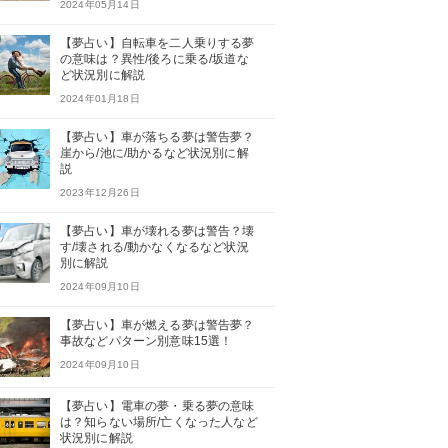
2024年05月14日
【夢占い】自転車を二人乗りする夢
の意味は？異性/後ろに乗る/坂道な
ど状況別に解説
2024年01月18日
【夢占い】車が落ちる夢は警告夢？
崖から/池に/助かるなど状況別に解
説
2023年12月26日
【夢占い】車が壊れる夢は警告？壊
す/壊される/動かなくなるなど状況
別に解説
2024年09月10日
【夢占い】車が燃える夢は警告夢？
事故などパターン別意味15選！
2024年09月10日
【夢占い】電車の夢・乗る夢の意味
は？知らない場所/亡くなった人など
状況別に解説