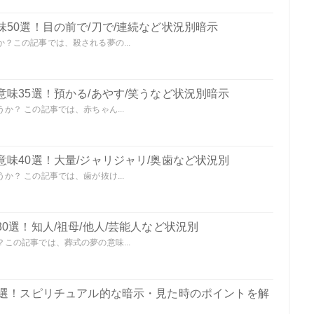
50選！目の前で/刀で/連続など状況別暗示
？この記事では、殺される夢の...
味35選！預かる/あやす/笑うなど状況別暗示
？ この記事では、赤ちゃん...
味40選！大量/ジャリジャリ/奥歯など状況別
？ この記事では、歯が抜け...
0選！知人/祖母/他人/芸能人など状況別
この記事では、葬式の夢の意味...
0選！スピリチュアル的な暗示・見た時のポイントを解