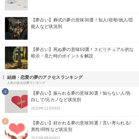
【夢占い】葬式の夢の意味30選！知人/祖母/他人/芸
能人など状況別
【夢占い】死ぬ夢の意味50選！スピリチュアル的な
暗示・見た時のポイントを解説
結婚・恋愛の夢のアクセスランキング
人気のある記事ランキング
1
【夢占い】振られる夢の意味30選！知らない人/告
白して/元カノなど状況別
2023年11月06日
2
【夢占い】好かれる夢の意味35選！言い寄られる/
異性/同性など状況別
2023年09月06日