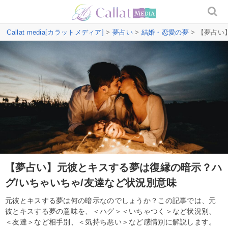
Callat media[カラットメディア]
>
夢占い
>
結婚・恋愛の夢
> 【夢占い
【夢占い】元彼とキスする夢は復縁の暗示？ハ
グ/いちゃいちゃ/友達など状況別意味
元彼とキスする夢は何の暗示なのでしょうか？この記事では、元
彼とキスする夢の意味を、＜ハグ＞＜いちゃつく＞など状況別、
＜友達＞など相手別、＜気持ち悪い＞など感情別に解説します。