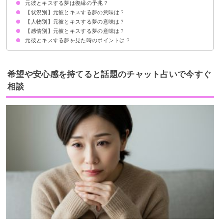
元彼とキスする夢は復縁の予兆？
愛情を欲している気持ちを暗示
状況によって意味が決まる
【状況別】元彼とキスする夢の意味は？
【人物別】元彼とキスする夢の意味は？
元彼とハグしてキスする夢【警告夢】
元彼とのキスがリアルな感覚だった夢【予知夢・吉夢】
元彼とイチャついてキスする夢【吉夢・凶夢】
元彼とデートしてキスする夢【警告夢】
元彼にキスされる夢【警告夢】
元彼とキスして見つめられる夢【吉夢】
元彼とキスして体の関係を持つ夢【警告夢】
【感情別】元彼とキスする夢の意味は？
元彼が友達とキスする夢【凶夢】
元彼が今の彼女とキスする夢【警告夢】
元彼が他人とキスする夢【警告夢】
元彼とキスする夢を見た時のポイントは？
元彼とキスする夢を気持ち悪く感じた場合【警告夢】
元彼とキスする夢で戸惑いを感じた場合【吉夢・予知夢】
元彼とキスする夢で幸せを感じた場合【警告夢】
恋愛に積極的になる
自分磨きをする
希望や安心感を持てると話題のチャット占いで今すぐ
相談