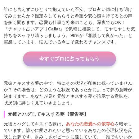
誰にも言えずにひとりで抱えていた不安、プロ占い師に打ち明け
てみませんか？鑑定をしてもらうと希望や安心感を持てるとの声
を多く聞きます。恋愛も仕事も将来のことも、深夜でもOK！
『チャット占いアプリCallat』で気軽に相談して、モヤモヤした気
持ちをスッキリ晴らしましょう。98%が『相談して良かった』と
実感しています。悩んでいる今こそ変わるチャンスです。
今すぐプロに占ってもらう
元彼とキスする夢の中で、特にその状況が印象に残っていません
か？その場合は、どのような状況であったかによって夢の意味が
決まります。あなたが見た元彼とキスする夢が暗示する意味を、
状況別に詳しく見ていきましょう。
元彼とハグしてキスする夢【警告夢】
元彼とハグしてキスする夢は、
あなたの恋愛への依存心
を暗示し
ています。誰かに愛されたいと思っているあなたの心理状況を反
映した夢です。さみしさがピークに達していて、「誰でもいいか