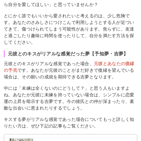
ら自分を愛してほしい」と思っていませんか？
とにかく誰でもいいから愛されたいと考えるのは、少し危険で
す。あなたのさみしさにつけこんで利用しようとする人が近づい
てきて、傷つけられてしまう可能性があります。焦らずに、友達
と過ごしたり趣味に時間を使ったりして、自分を満たす方法を探
してください。
元彼とのキスがリアルな感覚だった夢【予知夢・吉夢】
元彼とのキスがリアルな感覚であった場合、
元彼とあなたの復縁
の予兆
です。あなたが元彼のことがまだ好きで復縁を望んでいる
場合は、その願いの成就を期待できる吉夢となります。
中には「未練は全くないのにどうして？」と思う人もいますよ
ね。あなたが元彼に未練を持っていない場合は、シンプルに恋愛
運の上昇を暗示する吉夢です。今の彼氏との仲が深まったり、素
敵な出会いに恵まれたりするでしょう。
キスする夢がリアルな感覚であった場合についてもっと詳しく知
りたい方は、ぜひ下記の記事もご覧ください。