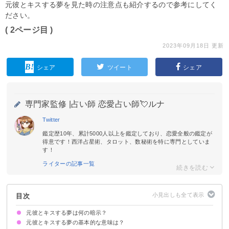
元彼とキスする夢を見た時の注意点も紹介するので参考にしてく
ださい。
( 2ページ目 )
2023年09月18日 更新
シェア
ツイート
シェア
専門家監修 |
占い師 恋愛占い師💘ルナ
Twitter
鑑定歴10年、累計5000人以上を鑑定しており、恋愛全般の鑑定が
得意です！西洋占星術、タロット、数秘術を特に専門としていま
す！
ライターの記事一覧
目次
元彼とキスする夢は何の暗示？
元彼とキスする夢の基本的な意味は？