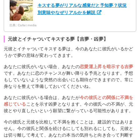
キスする夢がリアルな感覚だと予知夢？状況
別意味やなぜリアルかを解説
出典: Callat media
元彼とイチャついてキスする夢【吉夢・凶夢】
元彼とイチャついてキスする夢は、今のあなたに彼氏がいるかど
うかで夢の意味が変わってきます。
あなたに彼氏がいない場合、あなたの
恋愛運上昇を暗示する吉夢
です。あなたに恋のチャンスが舞い降りる予兆となります。予想
もしていないような突然の出会いにも期待ができますので、常に
身なりを整えて準備しておいてくださいね。
あなたに彼氏がいる場合は、あなたが
今の彼氏との関係に不満を
感じている
ことを示す凶夢となります。今の彼氏への不満が、元
彼とやり直したいという願望に繋がっている可能性があります。
今の彼氏と元彼を比較して不満を抱くことは、建設的ではありま
せん。今の彼氏と関係を続けるにしても別れるにしても、元彼と
は切り離して考えて、あなたの本当の気持ちと向き合って判断す