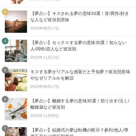
3
【夢占い】キスされる夢の意味30選！首/異性/好き
な人など状況別意味
2023年08月17日
4
【夢占い】セックスする夢の意味30選！知らない
人/同性/恋人など状況別
2023年11月12日
5
キスする夢がリアルな感覚だと予知夢？状況別意味
やなぜリアルかを解説
2023年08月17日
6
【夢占い】離婚する夢の意味30選！切り出す/泣く/
離婚届など状況別
2023年11月06日
7
【夢占い】結婚式の夢は転機の暗示？参列/他人/準