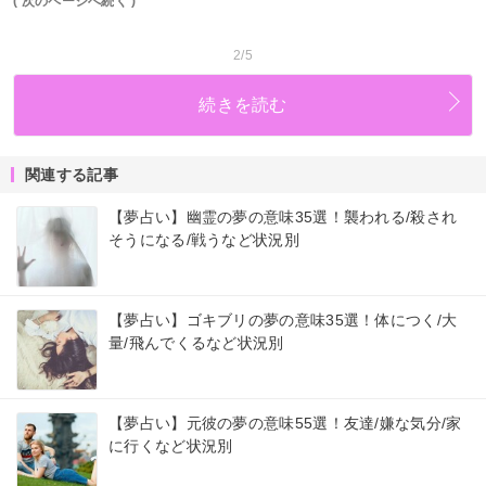
( 次のページへ続く )
2/5
続きを読む
関連する記事
【夢占い】幽霊の夢の意味35選！襲われる/殺され
そうになる/戦うなど状況別
【夢占い】ゴキブリの夢の意味35選！体につく/大
量/飛んでくるなど状況別
【夢占い】元彼の夢の意味55選！友達/嫌な気分/家
に行くなど状況別