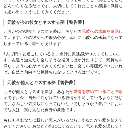
どんつらくなるだけです。大切にしてくれたことや感謝の気持ち
を思い出すようにしてみてください。
元彼が今の彼女とキスする夢【警告夢】
元彼が今の彼女とキスする夢は、あなたの
元彼への未練を暗示
し
ています。今の彼女への嫉妬心が、余計に元彼への執着になって
しまっている可能性があります。
1人で悶々と過ごしていると、余計に孤独感がつのってしまいま
す。友達と遊んだり楽しそうな場所に出かけたりして、気持ちを
満たすように心がけてみてくださいね。楽しい雰囲気の中にいれ
ば、自然と前向きな気持ちになっていけるはずです。
元彼が他人とキスする夢【警告夢】
元彼が他人とキスする夢は、あなたが
愛情を求めていることの暗
示
です。今、自分に注がれている愛情が不足しているように感じ
て、さみしい気持ちになってはいないでしょうか？夢占いにおい
て他人は、実はあなた自身の象徴です。
もしも今あなたに新しい恋人がいるなら、あなたから愛を伝えて
みてください。あなたが先に伝えることで、恋人も愛を返してく