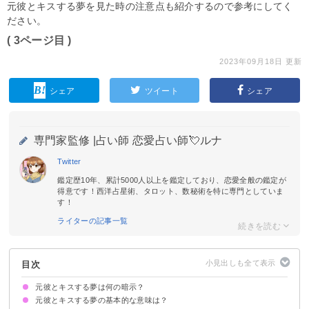
元彼とキスする夢を見た時の注意点も紹介するので参考にしてく
ださい。
( 3ページ目 )
2023年09月18日 更新
シェア
ツイート
シェア
専門家監修 |
占い師 恋愛占い師💘ルナ
Twitter
鑑定歴10年、累計5000人以上を鑑定しており、恋愛全般の鑑定が
得意です！西洋占星術、タロット、数秘術を特に専門としていま
す！
ライターの記事一覧
目次
元彼とキスする夢は何の暗示？
元彼とキスする夢の基本的な意味は？