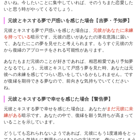
さいね。今したいことに集中していれば、そのうちまた恋愛した
いと思う時がやってくるでしょう。
元彼とキスする夢で戸惑いを感じた場合【吉夢・予知夢】
元彼とキスする夢で戸惑いを感じた場合は、
元彼があなたに未練
を持っている
暗示です。元彼の思いがあなたの潜在意識に届い
て、あなたにこの夢を見せたと考えられます。もうすぐ元彼の方
から復縁のアプローチをされる可能性があります。
あなたもまだ元彼のことが好きであれば、相思相愛であり予知夢
となるでしょう。元彼とキスして戸惑う夢を見た時、あなたは元
彼への未練を感じてつらい思いをしているかもしれません。です
が復縁を期待できる夢なので、前向きな気持ちでいてください
ね。
元彼とキスする夢で幸せを感じた場合【警告夢】
元彼とキスする夢で幸せを感じた場合は、あなたが
まだ元彼に未
練がある
暗示です。あなたの中で、復縁を願う気持ちが高まって
いることを示しています。
どうしても忘れられないようであれば、元彼にもう1度連絡をとっ
てみるのも気持ちに整理をつける1つの方法です。傷ついてしまう