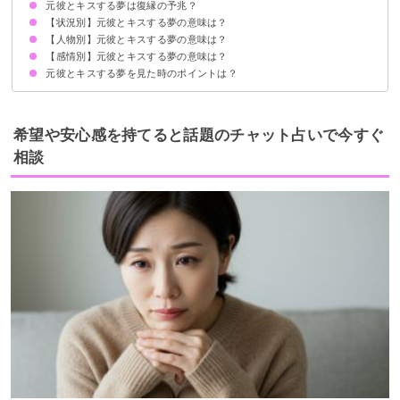
元彼とキスする夢は復縁の予兆？
愛情を欲している気持ちを暗示
状況によって意味が決まる
【状況別】元彼とキスする夢の意味は？
【人物別】元彼とキスする夢の意味は？
元彼とハグしてキスする夢【警告夢】
元彼とのキスがリアルな感覚だった夢【予知夢・吉夢】
元彼とイチャついてキスする夢【吉夢・凶夢】
元彼とデートしてキスする夢【警告夢】
元彼にキスされる夢【警告夢】
元彼とキスして見つめられる夢【吉夢】
元彼とキスして体の関係を持つ夢【警告夢】
【感情別】元彼とキスする夢の意味は？
元彼が友達とキスする夢【凶夢】
元彼が今の彼女とキスする夢【警告夢】
元彼が他人とキスする夢【警告夢】
元彼とキスする夢を見た時のポイントは？
元彼とキスする夢を気持ち悪く感じた場合【警告夢】
元彼とキスする夢で戸惑いを感じた場合【吉夢・予知夢】
元彼とキスする夢で幸せを感じた場合【警告夢】
恋愛に積極的になる
自分磨きをする
希望や安心感を持てると話題のチャット占いで今すぐ
相談