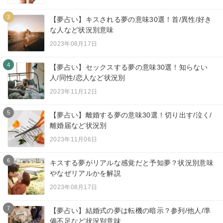
3
【夢占い】キスされる夢の意味30選！首/異性/好き
な人など状況別意味
2023年08月17日
4
【夢占い】セックスする夢の意味30選！知らない
人/同性/恋人など状況別
2023年11月12日
5
【夢占い】離婚する夢の意味30選！切り出す/泣く/
離婚届など状況別
2023年11月06日
6
キスする夢がリアルな感覚だと予知夢？状況別意味
やなぜリアルかを解説
2023年08月17日
7
【夢占い】結婚式の夢は転機の暗示？参列/他人/準
備不足など状況別意味