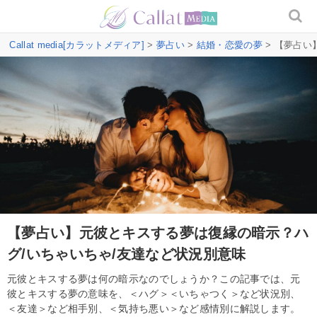
Callat media[カラットメディア]
>
夢占い
>
結婚・恋愛の夢
> 【夢占い
【夢占い】元彼とキスする夢は復縁の暗示？ハ
グ/いちゃいちゃ/友達など状況別意味
元彼とキスする夢は何の暗示なのでしょうか？この記事では、元
彼とキスする夢の意味を、＜ハグ＞＜いちゃつく＞など状況別、
＜友達＞など相手別、＜気持ち悪い＞など感情別に解説します。