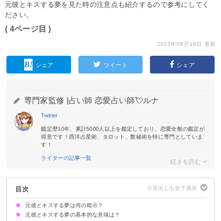
元彼とキスする夢を見た時の注意点も紹介するので参考にしてく
ださい。
( 4ページ目 )
2023年09月18日 更新
シェア
ツイート
シェア
専門家監修 |
占い師 恋愛占い師💘ルナ
Twitter
鑑定歴10年、累計5000人以上を鑑定しており、恋愛全般の鑑定が
得意です！西洋占星術、タロット、数秘術を特に専門としていま
す！
ライターの記事一覧
目次
元彼とキスする夢は何の暗示？
元彼とキスする夢の基本的な意味は？