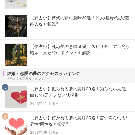
【夢占い】葬式の夢の意味30選！知人/祖母/他人/芸
能人など状況別
【夢占い】死ぬ夢の意味50選！スピリチュアル的な
暗示・見た時のポイントを解説
結婚・恋愛の夢のアクセスランキング
人気のある記事ランキング
1
【夢占い】振られる夢の意味30選！知らない人/告
白して/元カノなど状況別
2023年11月06日
2
【夢占い】好かれる夢の意味35選！言い寄られる/
異性/同性など状況別
2023年09月06日