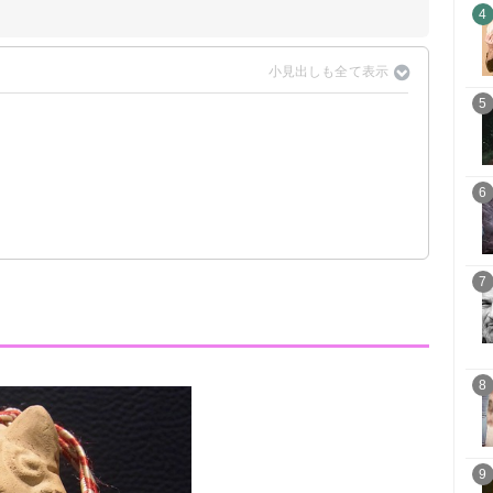
4
5
6
7
8
9