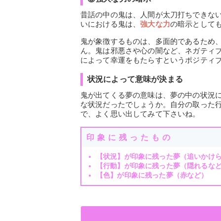
昔話の中の鬼は、人間が太刀打ちできな
いにおける鬼は、
強大な力
の暗示として
鬼が象徴するものは、多面的であるため
ん。鬼は邪悪さや心の闇など、ネガティ
によって幸運をもたらすというポジティ
状況によって意味が決まる
鬼が出てくる夢の意味は、夢の中の状況
な状況だったでしょうか。自分の取った
で、よく思い出してみて下さいね。
印象に残ったもの
【状況】が印象に残った夢（追いかけ
【行動】が印象に残った夢（隠れるな
【色】が印象に残った夢（赤など）