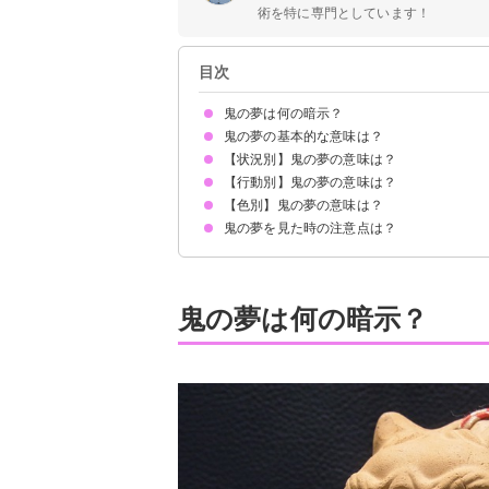
術を特に専門としています！
目次
鬼の夢は何の暗示？
鬼の夢の基本的な意味は？
【状況別】鬼の夢の意味は？
①恐怖や障害物となるものの象徴
②自身の心の闇の暗示
③強大な力の暗示
状況によって意味が決まる
【行動別】鬼の夢の意味は？
鬼に追いかけられる夢【警告夢】
自分が鬼になる夢【吉夢】
友達が鬼になる夢【吉夢】
鬼に殺される夢【凶夢】
鬼に食べられる夢【警告夢】
鬼と仲良くなる夢【吉夢】
【色別】鬼の夢の意味は？
鬼から隠れる夢【警告夢】
鬼に立ち向かう夢【吉夢】
鬼から逃げる夢【警告夢】
鬼と戦う夢【吉夢】
鬼から逃げ切る夢【吉夢】
鬼と戦って死ぬ夢【吉夢】
鬼の夢を見た時の注意点は？
赤い鬼の夢【警告夢】
青い鬼の夢【警告夢】
黒い鬼の夢【警告夢】
十分な休息を取る
警告夢や凶夢の内容を話す
鬼の夢は何の暗示？