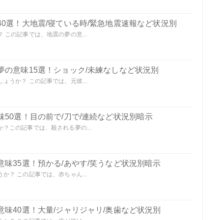
0選！大地震/寝ている時/緊急地震速報など状況別
この記事では、地震の夢の意...
夢の意味15選！ショック/未練なしなど状況別
うか？ この記事では、元彼...
50選！目の前で/刀で/連続など状況別暗示
？この記事では、殺される夢の...
味35選！預かる/あやす/笑うなど状況別暗示
？ この記事では、赤ちゃん...
味40選！大量/ジャリジャリ/奥歯など状況別