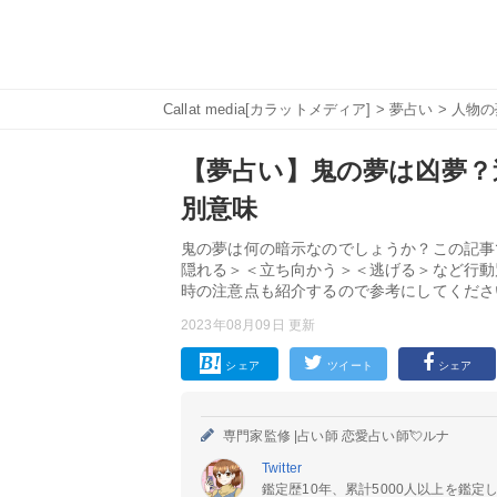
Callat media[カラットメディア]
>
夢占い
>
人物の
【夢占い】鬼の夢は凶夢？
別意味
鬼の夢は何の暗示なのでしょうか？この記事
隠れる＞＜立ち向かう＞＜逃げる＞など行動
時の注意点も紹介するので参考にしてくださ
2023年08月09日 更新
シェア
ツイート
シェア
専門家監修 |
占い師 恋愛占い師💘ルナ
Twitter
鑑定歴10年、累計5000人以上を鑑