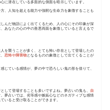
の心に潜在している多面的な側面を暗示しています。
一方、人知を超える能力や強靭な生命力を象徴することも
親しんだ物語によく出てくるため、人の心にその印象が深
は、あなたの心の中の善悪両面を象徴していると言えるで
は人を襲うことが多く、とても怖い存在として登場したの
は、
恐怖や障害物
となるものの象徴として出てくることが
て感じている感情が、夢の中で恐ろしい鬼の形を借りて、
者として登場することも多いですよね。夢占いの鬼も、
自
す。夢占いでは、劣等感や嫉妬心などのネガティブな感情
れていると受け取ることができます。