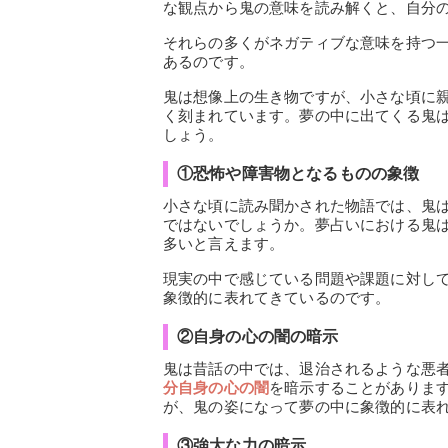
な観点から鬼の意味を読み解くと、自分
それらの多くがネガティブな意味を持つ
あるのです。
鬼は想像上の生き物ですが、小さな頃に
く刻まれています。夢の中に出てくる鬼
しょう。
①恐怖や障害物となるものの象徴
小さな頃に読み聞かされた物語では、鬼
ではないでしょうか。夢占いにおける鬼
多いと言えます。
現実の中で感じている問題や課題に対し
象徴的に表れてきているのです。
②自身の心の闇の暗示
鬼は昔話の中では、退治されるような悪
分自身の心の闇
を暗示することがありま
が、鬼の姿になって夢の中に象徴的に表
③強大な力の暗示