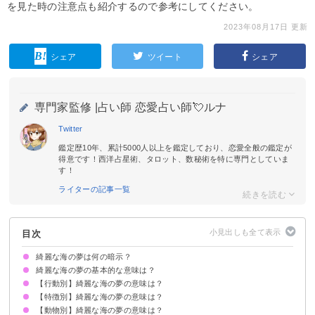
を見た時の注意点も紹介するので参考にしてください。
2023年08月17日 更新
シェア
ツイート
シェア
専門家監修 |
占い師 恋愛占い師💘ルナ
Twitter
鑑定歴10年、累計5000人以上を鑑定しており、恋愛全般の鑑定が
得意です！西洋占星術、タロット、数秘術を特に専門としていま
す！
ライターの記事一覧
目次
綺麗な海の夢は何の暗示？
綺麗な海の夢の基本的な意味は？
【行動別】綺麗な海の夢の意味は？
①安定した精神状態である暗示
②運気上昇の暗示
状況によって意味が決まる
【特徴別】綺麗な海の夢の意味は？
綺麗な海で泳ぐ夢【吉夢】
綺麗な海の写真を撮る夢【吉夢】
綺麗な海を見下ろす夢【警告夢】
綺麗な海で釣りをする夢【吉夢】
綺麗な海でサーフィンをする夢【吉夢】
綺麗な海に浮かぶ夢【警告夢】
綺麗な海に飛び込む夢【吉夢】
【動物別】綺麗な海の夢の意味は？
綺麗なエメラルドグリーンの海の夢【吉夢】
キラキラ輝く綺麗な海の夢【吉夢】
青く綺麗な海の夢【吉夢】
満潮時の綺麗な海の夢【吉夢】