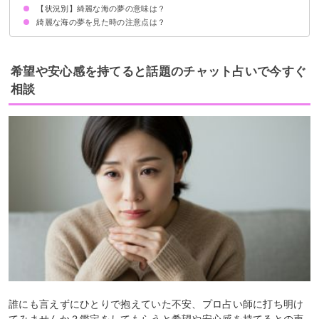
【状況別】綺麗な海の夢の意味は？
綺麗な海に魚がいる夢【吉夢】
綺麗な海にイルカがいる夢【吉夢】
綺麗な海にサメがいる夢【警告夢】
綺麗な海にカメがいる夢【吉夢】
綺麗な海の夢を見た時の注意点は？
綺麗な海の砂浜にいる夢【吉夢】
綺麗な海で溺れる夢【警告夢】
綺麗な海で助けられる夢【警告夢】
綺麗な海を進む船に乗っている夢【吉夢】
吉夢なら人に話さない
希望や安心感を持てると話題のチャット占いで今すぐ
相談
誰にも言えずにひとりで抱えていた不安、プロ占い師に打ち明け
てみませんか？鑑定をしてもらうと希望や安心感を持てるとの声