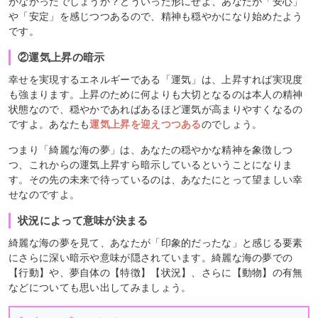
がなかったでしょうか？どういった形にせよ、あなたが「安心」
や「安定」を感じつつあるので、精神も穏やかになり始めたよう
です。
②運気上昇の暗示
幸せを実現するエネルギーである「運気」は、上昇すれば実現度
も強まります。上昇のために何よりも大切となるのは本人の精神
状態なので、穏やかであればあるほど運気が高まりやすくなるの
ですよ。あなたも
運気上昇を迎えつつある
のでしょう。
つまり「綺麗な海の夢」は、あなたの穏やかな精神を象徴しつ
つ、これからの運気上昇すら暗示しているということになりま
す。その先の未来で待っているのは、あなたにとって望ましい幸
せなのですよ。
状況によって意味が決まる
綺麗な海の夢を見て、あなたが「印象的だったな」と感じる要素
にさらに深い暗示や意味が隠されています。綺麗な海の夢での
【行動】や、夢自体の【特徴】【状況】、さらに【動物】の有無
などについても思い出してみましょう。