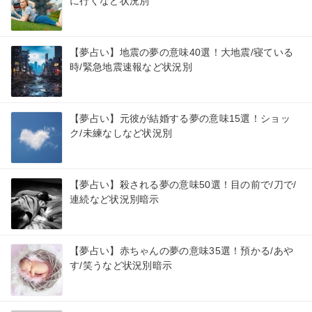
に行くなど状況別
【夢占い】地震の夢の意味40選！大地震/寝ている
時/緊急地震速報など状況別
【夢占い】元彼が結婚する夢の意味15選！ショッ
ク/未練なしなど状況別
【夢占い】殺される夢の意味50選！目の前で/刀で/
連続など状況別暗示
【夢占い】赤ちゃんの夢の意味35選！預かる/あや
す/笑うなど状況別暗示