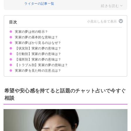
ライターの記事一覧
目次
実家の夢は何の暗示？
実家の夢の基本的な意味は？
実家の夢ばかり見るのはなぜ？
転機が訪れている暗示
状況によって意味が決まる
【状況別】実家の夢の意味は？
人は10代の出来事を最もよく思い出す傾向があるから
夢占い的には疲労を暗示
【行動別】実家の夢の意味は？
実家にいる夢【吉夢】
今はない実家の夢【警告夢】
実家に人が来る夢【吉夢】
ボロボロの実家の夢【警告夢】
実家を追い出される夢【吉夢】
実家に人が集まる夢【吉夢】
実家をリフォームする夢【吉夢】
【場所別】実家の夢の意味は？
実家に帰る夢【吉夢】
実家を片付ける夢【吉夢】
実家で食事する夢【警告夢】
実家で寝る夢【警告夢】
実家から逃げる夢【警告夢】
実家を模様替えする夢【吉夢】
実家を売却する夢【吉夢】
実家で楽しく過ごす夢【吉夢】
【トラブル別】実家の夢の意味は？
実家のトイレの夢【警告夢】
実家の自分の部屋の夢【吉夢】
実家の庭の夢【吉夢】
実家のお風呂の夢【吉夢】
実家の夢を見た時の注意点は？
実家が火事になる夢【吉夢】
実家が壊れる夢【吉夢】
実家が雨漏りする夢【警告夢】
実家に強盗が入る夢【警告夢】
実家が放火される夢【吉夢】
実家にネズミが出る夢【警告夢】
吉夢なら話さず警告夢や凶夢は人に話す
希望や安心感を持てると話題のチャット占いで今すぐ
相談