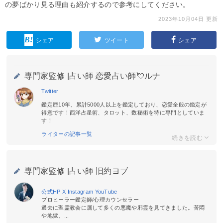
の夢ばかり見る理由も紹介するので参考にしてください。
2023年10月04日 更新
シェア
ツイート
シェア
専門家監修 |
占い師 恋愛占い師💘ルナ
Twitter
鑑定歴10年、累計5000人以上を鑑定しており、恋愛全般の鑑定が
得意です！西洋占星術、タロット、数秘術を特に専門としていま
す！
ライターの記事一覧
専門家監修 |
占い師 旧約ヨブ
公式HP
X
Instagram
YouTube
プロヒーラー鑑定師/心理カウンセラー
過去に聖霊教会に属して多くの悪魔や邪霊を見てきました。苦悶
や地獄、...