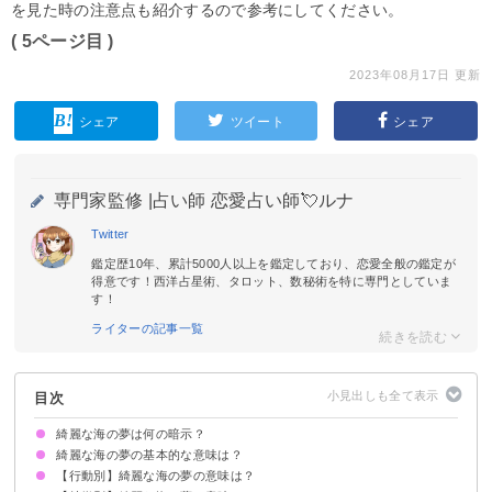
を見た時の注意点も紹介するので参考にしてください。
( 5ページ目 )
2023年08月17日 更新
シェア
ツイート
シェア
専門家監修 |
占い師 恋愛占い師💘ルナ
Twitter
鑑定歴10年、累計5000人以上を鑑定しており、恋愛全般の鑑定が
得意です！西洋占星術、タロット、数秘術を特に専門としていま
す！
ライターの記事一覧
目次
綺麗な海の夢は何の暗示？
綺麗な海の夢の基本的な意味は？
【行動別】綺麗な海の夢の意味は？
①安定した精神状態である暗示
②運気上昇の暗示
状況によって意味が決まる