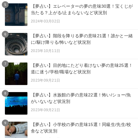
5
【夢占い】エレベーターの夢の意味30選！宝くじが
当たる？上がる/止まらないなど状況別
2024年03月02日
6
【夢占い】階段を降りる夢の意味21選！誰かと一緒
に/駆け降りる/怖いなど状況別
2023年10月11日
7
【夢占い】目的地にたどり着けない夢の意味25選！
道に迷う/学校/職場など状況別
2023年09月21日
8
【夢占い】水族館の夢の意味22選！怖い/ショー/魚
がいないなど状況別
2023年09月21日
9
【夢占い】小学校の夢の意味15選！同級生/先生/校
舎など状況別