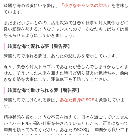
綺麗な海の砂浜にいる夢は、
「小さなチャンスの訪れ」
を意味し
ています。
まだまだ小さいものの、活用次第では恋や仕事や対人関係などに
良い影響を与えるようなチャンスなので、あなたもしばらくは目
を光らせるようにしていきましょう。
綺麗な海で溺れる夢【警告夢】
綺麗な海で溺れる夢は、あなたの悲しみを暗示しています。
近々、失恋や対人トラブルであなたが悲しんでしまうかもしれま
せん。そういった未来を迎えた時ほど切り替えの気持ちや、前向
きな姿勢を大事にして、運気低下を予防してください。
綺麗な海で助けられる夢【警告夢】
綺麗な海で助けられる夢は、
あなた自身のSOS
を象徴していま
す。
精神状態を脅かすような不安を抱えて、日々を過ごしていません
か？ハードルが高い仕事を任されているとしたら、正直になって
周囲を頼ってみてください。あなたのSOSは、周囲から良いアド