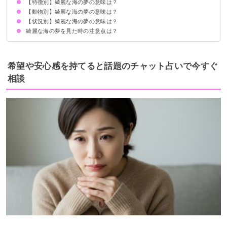
【特徴別】綺麗な海の夢の意味は？
綺麗な海で泳ぐ夢【吉夢】
綺麗な海の写真を撮る夢【吉夢】
綺麗な海を見下ろす夢【警告夢】
綺麗な海で釣りをする夢【吉夢】
綺麗な海でサーフィンをする夢【吉夢】
綺麗な海に浮かぶ夢【警告夢】
綺麗な海に飛び込む夢【吉夢】
【動物別】綺麗な海の夢の意味は？
綺麗なエメラルドグリーンの海の夢【吉夢】
キラキラ輝く綺麗な海の夢【吉夢】
青く綺麗な海の夢【吉夢】
満潮時の綺麗な海の夢【吉夢】
【状況別】綺麗な海の夢の意味は？
綺麗な海に魚がいる夢【吉夢】
綺麗な海にイルカがいる夢【吉夢】
綺麗な海にサメがいる夢【警告夢】
綺麗な海にカメがいる夢【吉夢】
綺麗な海の夢を見た時の注意点は？
綺麗な海の砂浜にいる夢【吉夢】
綺麗な海で溺れる夢【警告夢】
綺麗な海で助けられる夢【警告夢】
綺麗な海を進む船に乗っている夢【吉夢】
吉夢なら人に話さない
希望や安心感を持てると話題のチャット占いで今すぐ
相談