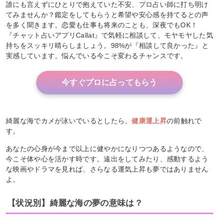
誰にも言えずにひとりで抱えていた不安、プロ占い師に打ち明け
てみませんか？鑑定をしてもらうと希望や安心感を持てるとの声
を多く聞きます。恋愛も仕事も将来のことも、深夜でもOK！
『チャット占いアプリCallat』で気軽に相談して、モヤモヤした気
持ちをスッキリ晴らしましょう。98%が『相談して良かった』と
実感しています。悩んでいる今こそ変わるチャンスです。
今すぐプロに占ってもらう
綺麗な海でカメが泳いでいるとしたら、
健康運上昇
の前触れで
す。
あなたの心身が今まで以上に健やかになりつつあるようなので、
今こそ体や心を活かす時です。遠出をしてみたり、感動するよう
な映画やドラマを見れば、さらなる運気上昇も夢ではありません
よ。
【状況別】綺麗な海の夢の意味は？