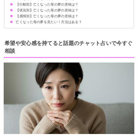
【行動別】亡くなった母の夢の意味は？
亡くなった母が笑顔の夢【吉夢】
亡くなった母が病気になる夢【警告夢】
亡くなった母が無表情の夢【警告夢】
亡くなった母が喋らない夢【警告夢】
亡くなった母が生き返る夢【吉夢】
亡くなった母が泣く夢【警告夢】
亡くなった母が料理をする夢【吉夢】
亡くなった母と旅行に行く夢【吉夢】
【状況別】亡くなった母の夢の意味は？
亡くなった母を抱きしめる夢【吉夢】
亡くなった母を介護する夢【吉夢】
亡くなった母と話す夢【吉夢】
亡くなった母と喧嘩する夢【警告夢】
亡くなった母と買い物する夢【吉夢】
亡くなった母と電話する夢【警告夢】
亡くなった母の葬式に行く夢【吉夢】
亡くなった母に謝る夢【吉夢】
亡くなった母と食事する夢【吉夢】
【感情別】亡くなった母の夢の意味は？
亡くなった母に怒られる夢【警告夢】
亡くなった母に抱きしめられる夢【警告夢】
亡くなった母が運転する夢【警告夢】
亡くなった母が掃除する夢【吉夢】
亡くなった母が再び亡くなる夢【吉夢】
亡くなった母が寝ている夢【警告夢】
亡くなった母が結婚する夢【吉夢】
亡くなった母からプレゼントされる夢【警告夢】
亡くなった母が血を流す夢【警告夢】
亡くなった母の夢を見たい！方法はある？
亡くなった母が出てきて泣く夢【吉夢】
亡くなった母が出てきて嬉しい夢【吉夢】
亡くなった母が出てきて悲しい夢【警告夢】
亡くなった母が出てきて戸惑う夢【警告夢】
①寝る前に亡くなった母のことについて考える
②ビタミンや魚を摂取する
③普段から注意深く世界を観察する
希望や安心感を持てると話題のチャット占いで今すぐ
相談