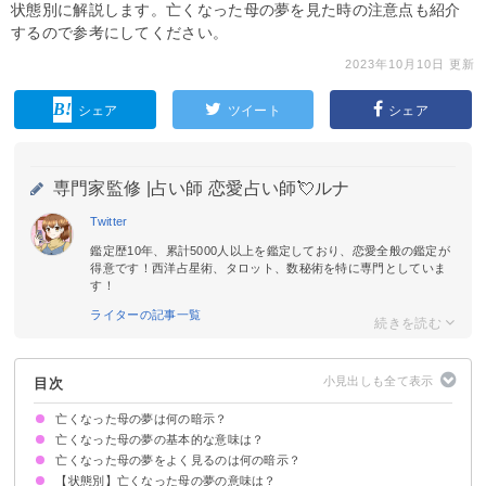
状態別に解説します。亡くなった母の夢を見た時の注意点も紹介
するので参考にしてください。
2023年10月10日 更新
シェア
ツイート
シェア
専門家監修 |
占い師 恋愛占い師💘ルナ
Twitter
鑑定歴10年、累計5000人以上を鑑定しており、恋愛全般の鑑定が
得意です！西洋占星術、タロット、数秘術を特に専門としていま
す！
ライターの記事一覧
目次
亡くなった母の夢は何の暗示？
亡くなった母の夢の基本的な意味は？
亡くなった母の夢をよく見るのは何の暗示？
内面や心境の変化を暗示
状況によって意味が決まる
【状態別】亡くなった母の夢の意味は？
夢のメッセージ性が強くなる