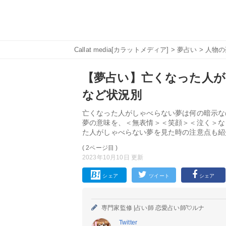
Callat media[カラットメディア]
>
夢占い
>
人物の
【夢占い】亡くなった人が
など状況別
亡くなった人がしゃべらない夢は何の暗示な
夢の意味を、＜無表情＞＜笑顔＞＜泣く＞な
た人がしゃべらない夢を見た時の注意点も紹
( 2ページ目 )
2023年10月10日 更新
シェア
ツイート
シェア
専門家監修 |
占い師 恋愛占い師💘ルナ
Twitter