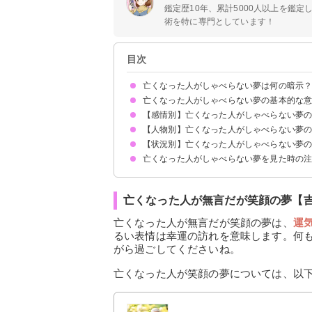
鑑定歴10年、累計5000人以上を鑑
術を特に専門としています！
目次
亡くなった人がしゃべらない夢は何の暗示
亡くなった人がしゃべらない夢の基本的な
【感情別】亡くなった人がしゃべらない夢
①あなたへの警告
②あなたがスランプや悩みを抱えていることを暗
状況によって意味が決まる
【人物別】亡くなった人がしゃべらない夢
亡くなった人が無言だが笑顔の夢【吉夢】
亡くなった人が無言で泣く夢【警告夢】
亡くなった人が無表情でしゃべらない夢【警告夢
亡くなった人が怒ってしゃべらない夢【警告夢】
【状況別】亡くなった人がしゃべらない夢
亡くなった父がしゃべらない夢【吉夢】
亡くなった母がしゃべらない夢【吉夢】
亡くなった祖父がしゃべらない夢【吉夢】
亡くなった祖母がしゃべらない夢【吉夢】
亡くなった友達がしゃべらない夢【吉夢】
亡くなった恋人がしゃべらない夢【警告】
亡くなった人がしゃべらない夢を見た時の
亡くなった人が無言で抱きしめる夢【吉夢】
亡くなった人と無言で食事する夢【吉夢】
亡くなった人が無言で何かをくれる夢【吉夢】
十分な休息を取る
生活習慣や癖に改善点がないか内省する
亡くなった人が無言だが笑顔の夢【
亡くなった人が無言だが笑顔の夢は、
運
るい表情は幸運の訪れを意味します。何
がら過ごしてくださいね。
亡くなった人が笑顔の夢については、以