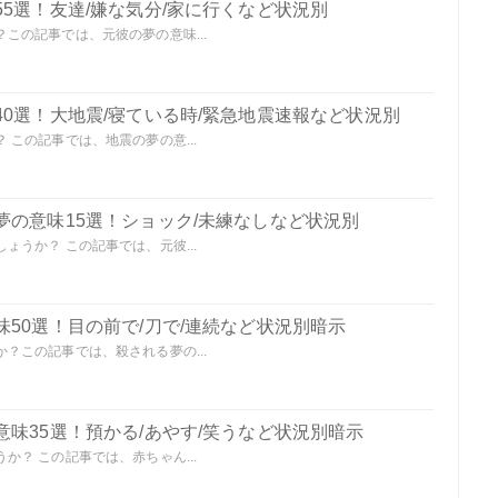
5選！友達/嫌な気分/家に行くなど状況別
この記事では、元彼の夢の意味...
0選！大地震/寝ている時/緊急地震速報など状況別
この記事では、地震の夢の意...
夢の意味15選！ショック/未練なしなど状況別
うか？ この記事では、元彼...
50選！目の前で/刀で/連続など状況別暗示
？この記事では、殺される夢の...
味35選！預かる/あやす/笑うなど状況別暗示
？ この記事では、赤ちゃん...