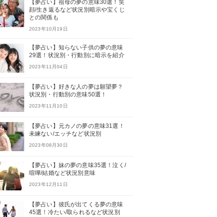
【夢占い】祖母の夢の意味30選！笑
顔/生き返るなど状況別暗示や宝くじ
との関係も
2023年10月19日
【夢占い】知らない子供の夢の意味
29選！状況別・行動別に暗示を紹介
2023年11月04日
【夢占い】好きな人の夢は願望夢？
状況別・行動別の意味50選！
2023年11月10日
【夢占い】元カノの夢の意味31選！
未練ない/エッチなど状況別
2023年08月30日
【夢占い】妹の夢の意味35選！泣く/
喧嘩/結婚など状況別意味
2023年12月11日
【夢占い】彼氏が出てくる夢の意味
45選！冷たい/取られるなど状況別