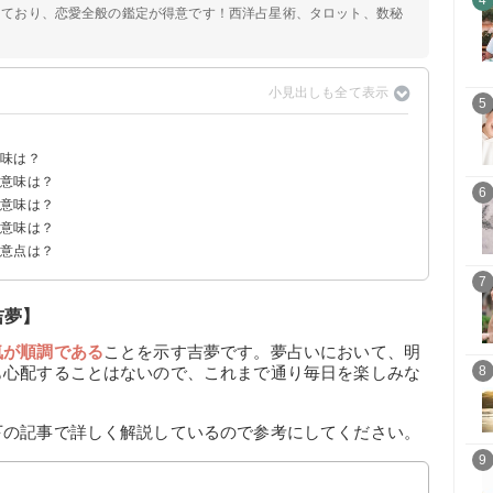
4
定しており、恋愛全般の鑑定が得意です！西洋占星術、タロット、数秘
5
？
意味は？
の意味は？
示
6
の意味は？
】
の意味は？
注意点は？
7
吉夢】
気が順調である
ことを示す吉夢です。夢占いにおいて、明
も心配することはないので、これまで通り毎日を楽しみな
8
下の記事で詳しく解説しているので参考にしてください。
9