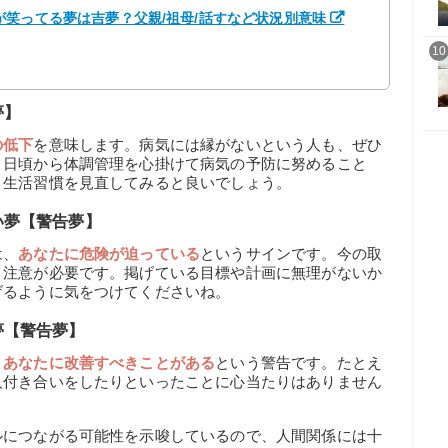
笑ってる夢は吉夢？父親/祖母/話すなど状況別意味
10
夢】
の低下
を意味します。病気には縁がないという人も、ぜひ
。日頃から体調管理を心掛けて病気の予防に努めること
、生活習慣を見直してみると良いでしょう。
い夢【警告夢】
は、
あなたに危険が迫っている
というサインです。今の取
、注意が必要です。掲げている目標や計画に無理がないか
げるように気をつけてくださいね。
夢【警告夢】
、
あなたに改善すべきことがある
という警告です。たとえ
人付き合いをしたりといったことに心当たりはありません
ルにつながる可能性を示唆しているので、人間関係には十