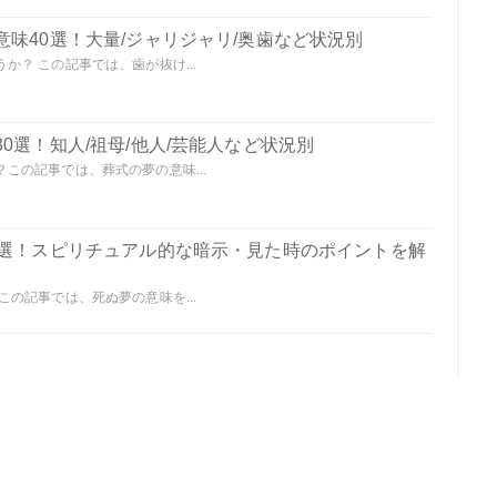
味40選！大量/ジャリジャリ/奥歯など状況別
？ この記事では、歯が抜け...
0選！知人/祖母/他人/芸能人など状況別
この記事では、葬式の夢の意味...
0選！スピリチュアル的な暗示・見た時のポイントを解
の記事では、死ぬ夢の意味を...