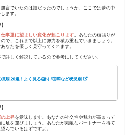
、無言でいたのは誰だったのでしょうか。ここでは夢の中
介します。
夢】
、
仕事運に望ましい変化が起こります
。あなたの頑張りが
なので、これまで以上に努力を積み重ねていきましょう。
むあなたを優しく見守ってくれます。
事で詳しく解説しているので参考にしてください。
意味20選！よく見る/話す/喧嘩など状況別
夢】
運の上昇
を意味します。あなたの社交性や魅力が高まって
的に足を運びましょう。あなたが素敵なパートナーを得て
は望んでいるはずですよ。