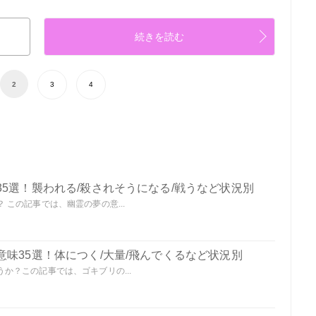
続きを読む
2
3
4
5選！襲われる/殺されそうになる/戦うなど状況別
この記事では、幽霊の夢の意...
味35選！体につく/大量/飛んでくるなど状況別
か？この記事では、ゴキブリの...