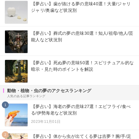
【夢占い】歯が抜ける夢の意味40選！大量/ジャリ
ジャリ/奥歯など状況別
【夢占い】葬式の夢の意味30選！知人/祖母/他人/芸
能人など状況別
【夢占い】死ぬ夢の意味50選！スピリチュアル的な
暗示・見た時のポイントを解説
動物・植物・虫の夢のアクセスランキング
人気のある記事ランキング
1
【夢占い】海老の夢の意味27選！エビフライ/食べ
る/伊勢海老など状況別
2023年11月01日
2
【夢占い】体から虫が出てくる夢は吉夢？腕/手/足