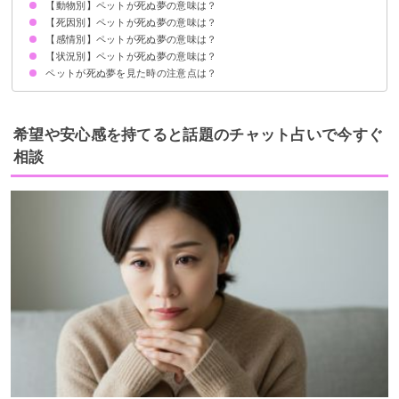
【動物別】ペットが死ぬ夢の意味は？
幸運の予兆
状況によって意味が決まる
【死因別】ペットが死ぬ夢の意味は？
愛犬が死ぬ夢【吉夢】
飼い猫が死ぬ夢【警告夢】
ペットのうさぎが死ぬ夢【逆夢】
ペットの鳥が死ぬ夢【警告夢】
ペットのハムスターが死ぬ夢【凶夢】
ペットのインコが死ぬ夢【吉夢・警告夢】
【感情別】ペットが死ぬ夢の意味は？
ペットが殺される夢【吉夢】
ペットが寿命で死ぬ夢【予知夢】
ペットが病気で死ぬ夢【警告夢】
ペットが事故で死ぬ夢【凶夢】
ペットが溺れて死ぬ夢【吉夢】
ペットが飼い主に殺されて死ぬ夢【吉夢】
【状況別】ペットが死ぬ夢の意味は？
ペットが死んで泣く夢【吉夢】
ペットが死んで悲しい夢【警告夢】
ペットが死んで怒る夢【吉夢】
ペットが死ぬ夢を見た時の注意点は？
飼ってないペットが亡くなる夢【警告夢】
ペットを埋葬する夢【吉夢】
ペットを火葬する夢【警告夢】
吉夢なら人に話さない
警告夢や凶夢の内容を人に話す
希望や安心感を持てると話題のチャット占いで今すぐ
相談