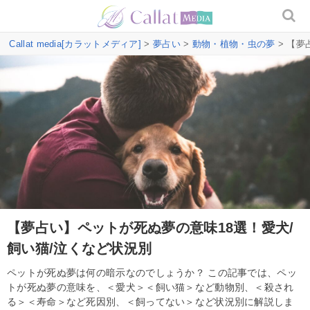
Callat media[カラットメディア]
>
夢占い
>
動物・植物・虫の夢
> 【夢
【夢占い】ペットが死ぬ夢の意味18選！愛犬/
飼い猫/泣くなど状況別
ペットが死ぬ夢は何の暗示なのでしょうか？ この記事では、ペッ
トが死ぬ夢の意味を、＜愛犬＞＜飼い猫＞など動物別、＜殺され
る＞＜寿命＞など死因別、＜飼ってない＞など状況別に解説しま