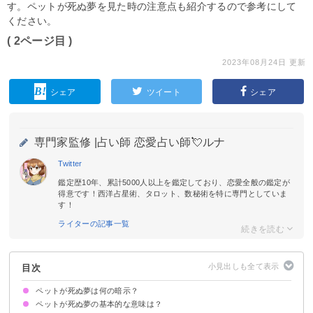
す。ペットが死ぬ夢を見た時の注意点も紹介するので参考にして
ください。
( 2ページ目 )
2023年08月24日 更新
シェア
ツイート
シェア
専門家監修 |
占い師 恋愛占い師💘ルナ
Twitter
鑑定歴10年、累計5000人以上を鑑定しており、恋愛全般の鑑定が
得意です！西洋占星術、タロット、数秘術を特に専門としていま
す！
ライターの記事一覧
目次
ペットが死ぬ夢は何の暗示？
ペットが死ぬ夢の基本的な意味は？