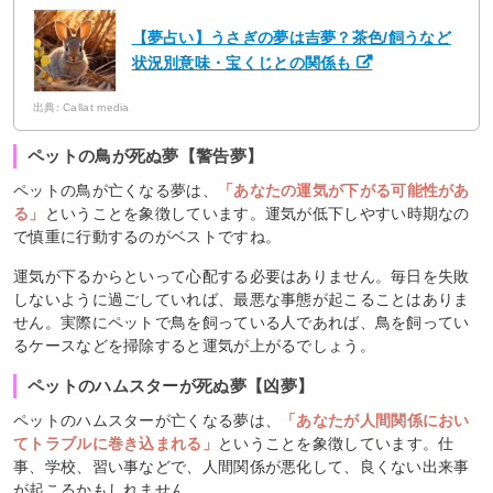
【夢占い】うさぎの夢は吉夢？茶色/飼うなど
状況別意味・宝くじとの関係も
出典: Callat media
ペットの鳥が死ぬ夢【警告夢】
ペットの鳥が亡くなる夢は、
「あなたの運気が下がる可能性があ
る」
ということを象徴しています。運気が低下しやすい時期なの
で慎重に行動するのがベストですね。
運気が下るからといって心配する必要はありません。毎日を失敗
しないように過ごしていれば、最悪な事態が起こることはありま
せん。実際にペットで鳥を飼っている人であれば、鳥を飼ってい
るケースなどを掃除すると運気が上がるでしょう。
ペットのハムスターが死ぬ夢【凶夢】
ペットのハムスターが亡くなる夢は、
「あなたが人間関係におい
てトラブルに巻き込まれる」
ということを象徴しています。仕
事、学校、習い事などで、人間関係が悪化して、良くない出来事
が起こるかもしれません。