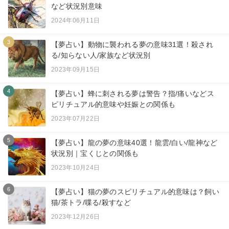
など状況別意味
2024年06月11日
3
【夢占い】動物に襲われる夢の意味31選！殺され
る/知らない人/家族など状況別
2023年09月15日
4
【夢占い】蜂に刺される夢は警告？指/痛いなどス
ピリチュアル的意味や妊娠との関係も
2023年07月22日
5
【夢占い】龍の夢の意味40選！龍雲/白い/龍神など
状況別｜宝くじとの関係も
2023年10月24日
6
【夢占い】猫の夢のスピリチュアル的意味は？飼い
猫/茶トラ/喋る/殺すなど
2023年12月26日