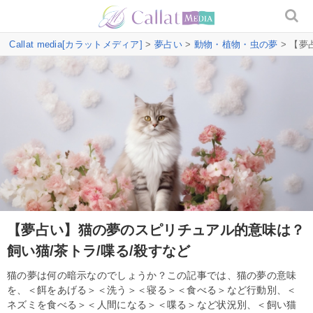
Callat media[カラットメディア]
>
夢占い
>
動物・植物・虫の夢
> 【夢
【夢占い】猫の夢のスピリチュアル的意味は？
飼い猫/茶トラ/喋る/殺すなど
猫の夢は何の暗示なのでしょうか？この記事では、猫の夢の意味
を、＜餌をあげる＞＜洗う＞＜寝る＞＜食べる＞など行動別、＜
ネズミを食べる＞＜人間になる＞＜喋る＞など状況別、＜飼い猫