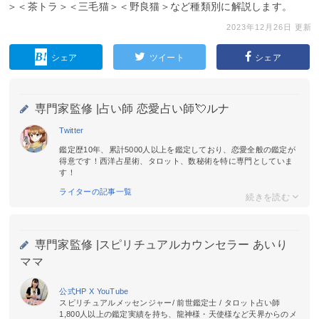
＞＜茶トラ＞＜三毛猫＞＜野良猫＞など種類別に解説します。
2023年12月26日 更新
シェア
ツイート
シェア
専門家監修 |
占い師 恋愛占い師💘ルナ
Twitter
鑑定歴10年、累計5000人以上を鑑定しており、恋愛全般の鑑定が
得意です！西洋占星術、タロット、数秘術を特に専門としていま
す！
ライターの記事一覧
専門家監修 |
スピリチュアルカウンセラー あいり
ママ
公式HP
X
YouTube
スピリチュアルメッセンジャー/ 前世鑑定士 / タロット占い師
1,800人以上の鑑定実績を持ち、龍神様・天使様など天界からのメ