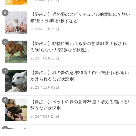
2023年07月22日
5
【夢占い】猫の夢のスピリチュアル的意味は？飼い
猫/茶トラ/喋る/殺すなど
2023年12月26日
6
【夢占い】動物に襲われる夢の意味31選！殺され
る/知らない人/家族など状況別
2023年09月15日
7
【夢占い】狼の夢の意味26選！白い/襲われる/追い
かけられるなど状況別
2023年11月02日
8
【夢占い】ペットの夢の意味25選！増える/逃げる/
飼うなど状況別
2024年03月25日
9
【夢占い】黒猫の夢は運気上昇？子猫/抱っこ/たく