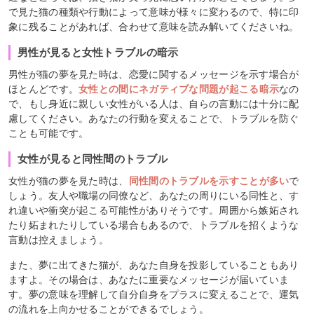
で見た猫の種類や行動によって意味が様々に変わるので、特に印
象に残ることがあれば、合わせて意味を読み解いてくださいね。
男性が見ると女性トラブルの暗示
男性が猫の夢を見た時は、恋愛に関するメッセージを示す場合が
ほとんどです。
女性との間にネガティブな問題が起こる暗示
なの
で、もし身近に親しい女性がいる人は、自らの言動には十分に配
慮してください。あなたの行動を変えることで、トラブルを防ぐ
ことも可能です。
女性が見ると同性間のトラブル
女性が猫の夢を見た時は、
同性間のトラブルを示すことが多い
で
しょう。友人や職場の同僚など、あなたの周りにいる同性と、す
れ違いや衝突が起こる可能性がありそうです。周囲から嫉妬され
たり妬まれたりしている場合もあるので、トラブルを招くような
言動は控えましょう。
また、夢に出てきた猫が、あなた自身を投影していることもあり
ますよ。その場合は、あなたに重要なメッセージが届いていま
す。夢の意味を理解して自分自身をプラスに変えることで、運気
の流れを上向かせることができるでしょう。