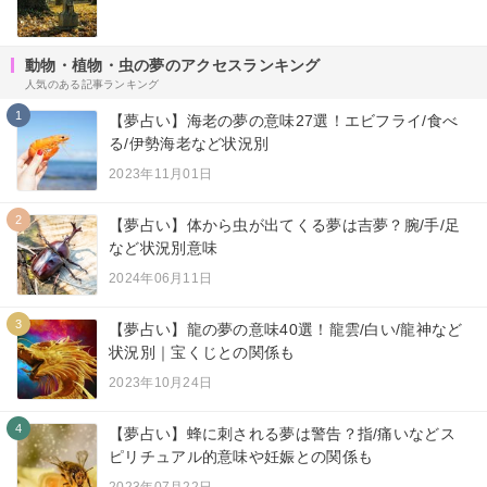
動物・植物・虫の夢のアクセスランキング
人気のある記事ランキング
1
【夢占い】海老の夢の意味27選！エビフライ/食べ
る/伊勢海老など状況別
2023年11月01日
2
【夢占い】体から虫が出てくる夢は吉夢？腕/手/足
など状況別意味
2024年06月11日
3
【夢占い】龍の夢の意味40選！龍雲/白い/龍神など
状況別｜宝くじとの関係も
2023年10月24日
4
【夢占い】蜂に刺される夢は警告？指/痛いなどス
ピリチュアル的意味や妊娠との関係も