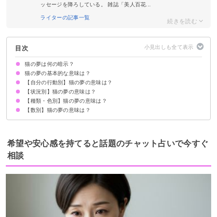
ッセージを降ろしている。 雑誌「美人百花...
ライターの記事一覧
目次
猫の夢は何の暗示？
猫の夢の基本的な意味は？
【自分の行動別】猫の夢の意味は？
女性の象徴
男性が見ると女性トラブルの暗示
女性が見ると同性間のトラブル
初夢で見るとその年は苦労が増える
状況によって意味が決まる
【状況別】猫の夢の意味は？
猫を飼う夢【吉夢】
猫を拾う夢【吉夢】
猫を抱っこする夢【警告夢】
猫を助ける夢【警告夢】
猫を撫でる夢【吉夢】
猫に餌をあげる夢【警告夢】
猫を洗う夢【吉夢】
猫を食べる夢【警告夢】
猫を探す夢【吉夢】
猫と話す夢【吉夢】
猫と遊ぶ夢【吉夢】
猫を殺す夢【吉夢】
猫と寝る夢【吉夢】
猫をいじめる夢【吉夢】
猫を捕まえる夢【吉夢】
猫になる夢【警告夢】
猫から逃げる夢【警告夢】
猫を追いかける夢【吉夢】
【種類・色別】猫の夢の意味は？
猫に襲われる夢【警告夢】
猫に噛まれる夢【警告夢】
猫に追いかけられる夢【警告夢】
猫が死ぬ夢【吉夢】
猫が逃げる夢【警告夢】
猫が家に入ってくる夢【警告夢】
猫がなつく夢【吉夢】
猫が甘えてくる夢【警告夢】
猫がネズミを食べる夢【吉夢】
猫が人間になる夢【吉夢】
猫が喋る夢【吉夢】
猫が吐く夢【警告夢】
猫が布団に入ってくる夢【吉夢】
猫に囲まれる夢【警告夢】
猫に助けられる夢【吉夢】
猫が怪我をする夢【警告夢】
猫に威嚇される夢【警告夢】
猫が落ちる夢【警告夢】
猫が生き返る夢【警告夢】
猫が笑う夢【吉夢】
猫が喧嘩する夢【警告夢】
【数別】猫の夢の意味は？
飼い猫の夢【警告夢】
白い猫の夢【吉夢】
黒猫の夢【吉夢】
子猫の夢【吉夢】
茶トラの猫の夢【吉夢】
大きな猫の夢【警告夢】
青い猫の夢【吉夢】
死にそうな猫の夢【警告夢】
三毛猫の夢【警告夢】
野良猫の夢【警告夢】
グレーの猫の夢【警告夢】
金色の猫の夢【吉夢】
紫の猫の夢【吉夢】
水色の猫の夢【警告夢】
猫がたくさんいる夢【警告夢】
親子の猫の夢【吉夢】
1匹の猫の夢【警告夢】
2匹の猫の夢【吉夢】
希望や安心感を持てると話題のチャット占いで今すぐ
相談