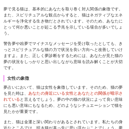
夢で見る猫は、基本的にあなたを取り巻く対人関係の象徴です。
また、スピリチュアルな観点からすると、猫はネガティブなエネ
ルギーを浄化する生き物だとされています。そのため、あなたに
とって何か悪いことが起こる予兆を示している場合が多いでしょ
う。
警告夢や凶夢でマイナスなメッセージを受け取ったとしても、き
っとスピリチュアルな猫の力で状況を良い方向へと改善していけ
ますよ。また、正しく夢診断をするためには、あなたが見た猫の
夢の状況をしっかりと思い出しながら意味を読み解くことが大切
です。
女性の象徴
夢占いにおいて、猫は女性を象徴しています。そのため、猫の夢
を見た時は、
あなたの身近にいる女性とあなたとの関係が暗示さ
れている
と言えるでしょう。夢の中の猫の状況によって良い意味
にも悪い意味にもなるため、どのようなシチュエーションで猫を
見たかが重要です。
また、猫は金運と深い関わりがあるとされています。私たちの身
近なところでは、招き猫が真っ先に思い浮かぶことでしょう。夢