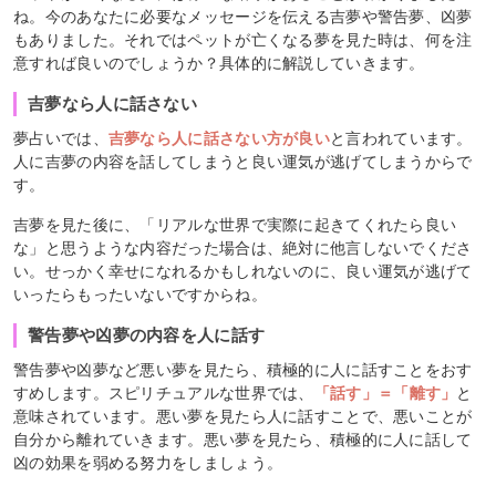
ね。今のあなたに必要なメッセージを伝える吉夢や警告夢、凶夢
もありました。それではペットが亡くなる夢を見た時は、何を注
意すれば良いのでしょうか？具体的に解説していきます。
吉夢なら人に話さない
夢占いでは、
吉夢なら人に話さない方が良い
と言われています。
人に吉夢の内容を話してしまうと良い運気が逃げてしまうからで
す。
吉夢を見た後に、「リアルな世界で実際に起きてくれたら良い
な」と思うような内容だった場合は、絶対に他言しないでくださ
い。せっかく幸せになれるかもしれないのに、良い運気が逃げて
いったらもったいないですからね。
警告夢や凶夢の内容を人に話す
警告夢や凶夢など悪い夢を見たら、積極的に人に話すことをおす
すめします。スピリチュアルな世界では、
「話す」＝「離す」
と
意味されています。悪い夢を見たら人に話すことで、悪いことが
自分から離れていきます。悪い夢を見たら、積極的に人に話して
凶の効果を弱める努力をしましょう。