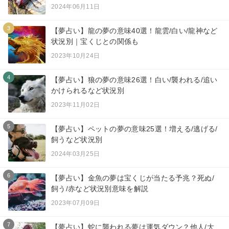
2024年06月11日
3
【夢占い】龍の夢の意味40選！龍雲/白い/龍神など
状況別｜宝くじとの関係も
2023年10月24日
4
【夢占い】狼の夢の意味26選！白い/襲われる/追い
かけられるなど状況別
2023年11月02日
5
【夢占い】ペットの夢の意味25選！増える/逃げる/
飼うなど状況別
2024年03月25日
6
【夢占い】金魚の夢は宝くじが当たる予兆？死ぬ/
飼う/赤など状況別意味を解説
2023年07月09日
7
【夢占い】蛇に襲われる夢は運気ダウン？他人/大