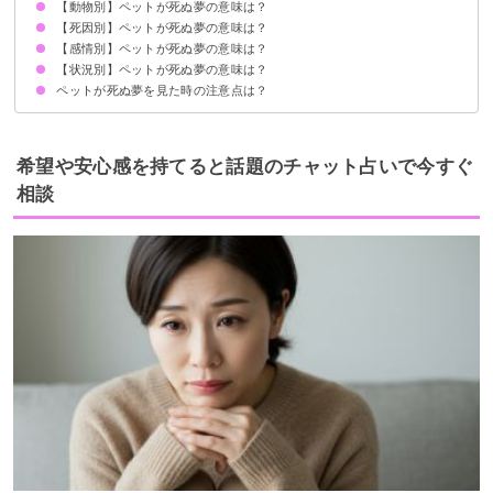
【動物別】ペットが死ぬ夢の意味は？
幸運の予兆
状況によって意味が決まる
【死因別】ペットが死ぬ夢の意味は？
愛犬が死ぬ夢【吉夢】
飼い猫が死ぬ夢【警告夢】
ペットのうさぎが死ぬ夢【逆夢】
ペットの鳥が死ぬ夢【警告夢】
ペットのハムスターが死ぬ夢【凶夢】
ペットのインコが死ぬ夢【吉夢・警告夢】
【感情別】ペットが死ぬ夢の意味は？
ペットが殺される夢【吉夢】
ペットが寿命で死ぬ夢【予知夢】
ペットが病気で死ぬ夢【警告夢】
ペットが事故で死ぬ夢【凶夢】
ペットが溺れて死ぬ夢【吉夢】
ペットが飼い主に殺されて死ぬ夢【吉夢】
【状況別】ペットが死ぬ夢の意味は？
ペットが死んで泣く夢【吉夢】
ペットが死んで悲しい夢【警告夢】
ペットが死んで怒る夢【吉夢】
ペットが死ぬ夢を見た時の注意点は？
飼ってないペットが亡くなる夢【警告夢】
ペットを埋葬する夢【吉夢】
ペットを火葬する夢【警告夢】
吉夢なら人に話さない
警告夢や凶夢の内容を人に話す
希望や安心感を持てると話題のチャット占いで今すぐ
相談