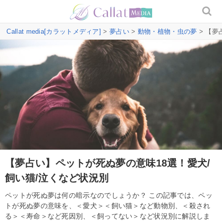
Callat media[カラットメディア]
>
夢占い
>
動物・植物・虫の夢
> 【夢
【夢占い】ペットが死ぬ夢の意味18選！愛犬/
飼い猫/泣くなど状況別
ペットが死ぬ夢は何の暗示なのでしょうか？ この記事では、ペッ
トが死ぬ夢の意味を、＜愛犬＞＜飼い猫＞など動物別、＜殺され
る＞＜寿命＞など死因別、＜飼ってない＞など状況別に解説しま