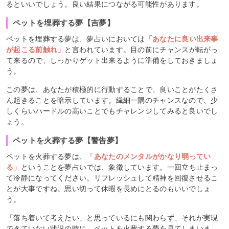
るといいでしょう。良い結果につながる可能性があります。
ペットを埋葬する夢【吉夢】
ペットを埋葬する夢は、夢占いにおいては
「あなたに良い出来事
が起こる前触れ」
と言われています。目の前にチャンスが転がっ
て来るので、しっかりゲット出来るように準備をしておきましょ
う。
この夢は、あなたが積極的に行動することで、良いことがたくさ
ん起きることを暗示しています。繊細一隅のチャンスなので、少
しくらいハードルの高いことでもチャレンジしてみると良いでし
ょう。
ペットを火葬する夢【警告夢】
ペットを火葬する夢は、
「あなたのメンタルがかなり弱ってい
る」
ということを夢占いでは、象徴しています。一回立ち止まっ
て冷静になってください。リフレッシュして精神を回復させるこ
とが大事ですね。思い切って休暇を長めにとるのもいいでしょ
う。
「落ち着いて考えたい」と思っているにも関わらず、それが実現
できていない状況の時に、ペットを火葬する夢を見てしまいま