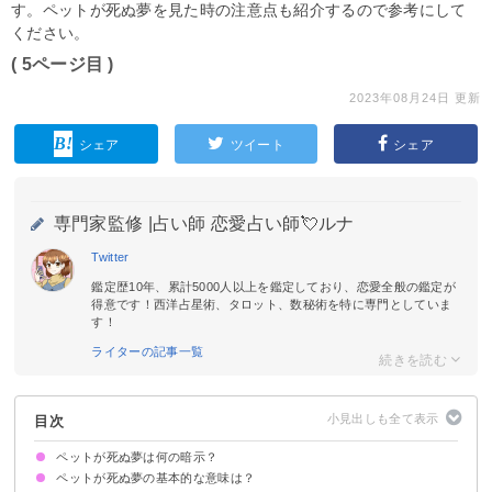
す。ペットが死ぬ夢を見た時の注意点も紹介するので参考にして
ください。
( 5ページ目 )
2023年08月24日 更新
シェア
ツイート
シェア
専門家監修 |
占い師 恋愛占い師💘ルナ
Twitter
鑑定歴10年、累計5000人以上を鑑定しており、恋愛全般の鑑定が
得意です！西洋占星術、タロット、数秘術を特に専門としていま
す！
ライターの記事一覧
目次
ペットが死ぬ夢は何の暗示？
ペットが死ぬ夢の基本的な意味は？