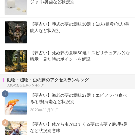
ジャリ/奥歯など状況別
【夢占い】葬式の夢の意味30選！知人/祖母/他人/芸
能人など状況別
【夢占い】死ぬ夢の意味50選！スピリチュアル的な
暗示・見た時のポイントを解説
動物・植物・虫の夢のアクセスランキング
人気のある記事ランキング
1
【夢占い】海老の夢の意味27選！エビフライ/食べ
る/伊勢海老など状況別
2023年11月01日
2
【夢占い】体から虫が出てくる夢は吉夢？腕/手/足
など状況別意味