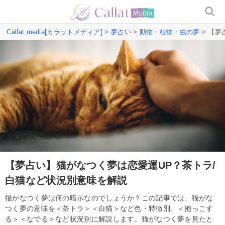
Callat media[カラットメディア]
>
夢占い
>
動物・植物・虫の夢
> 【夢
【夢占い】猫がなつく夢は恋愛運UP？茶トラ/
白猫など状況別意味を解説
猫がなつく夢は何の暗示なのでしょうか？この記事では、猫がな
つく夢の意味を＜茶トラ＞＜白猫＞など色・特徴別、＜抱っこす
る＞＜なでる＞など状況別に解説します。猫がなつく夢を見たと