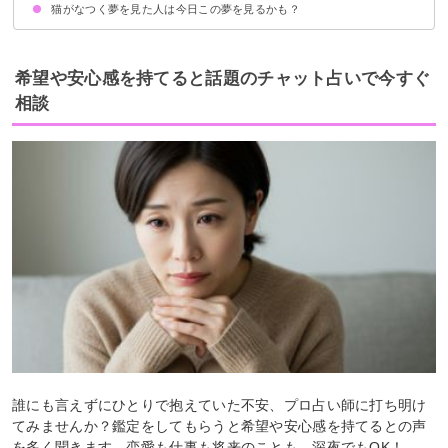
猫がなつく夢を見た人は今日この夢を見るかも？
猫がなついて甘えてくる夢【警告夢】
なついた猫を抱っこする夢【吉夢】
なついた猫をなでる夢【吉夢】
なついた猫がすり寄ってくる夢【吉夢】
なついた猫と遊ぶ夢【吉夢】
なついた猫と寝る夢【警告夢】
お菓子をもらう夢
友達が結婚する夢
麺類を食べる夢
希望や安心感を持てると話題のチャット占いで今すぐ
相談
誰にも言えずにひとりで抱えていた不安、プロ占い師に打ち明け
てみませんか？鑑定をしてもらうと希望や安心感を持てるとの声
を多く聞きます。恋愛も仕事も将来のことも、深夜でもOK！