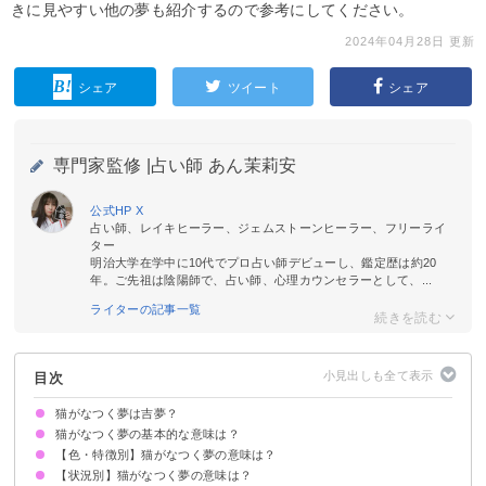
きに見やすい他の夢も紹介するので参考にしてください。
2024年04月28日 更新
シェア
ツイート
シェア
専門家監修 |
占い師 あん茉莉安
公式HP
X
占い師、レイキヒーラー、ジェムストーンヒーラー、フリーライ
ター
明治大学在学中に10代でプロ占い師デビューし、鑑定歴は約20
年。ご先祖は陰陽師で、占い師、心理カウンセラーとして、...
ライターの記事一覧
目次
猫がなつく夢は吉夢？
猫がなつく夢の基本的な意味は？
【色・特徴別】猫がなつく夢の意味は？
対人運の上昇を暗示
色・特徴/状況で意味が決まる
【状況別】猫がなつく夢の意味は？
茶トラがなつく夢【吉夢】
キジトラがなつく夢【吉夢】
野良猫がなつく夢【警告夢】
白猫がなつく夢【吉夢】
黒猫がなつく夢【吉夢】