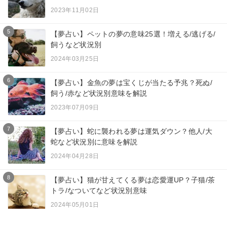
2023年11月02日
5
【夢占い】ペットの夢の意味25選！増える/逃げる/
飼うなど状況別
2024年03月25日
6
【夢占い】金魚の夢は宝くじが当たる予兆？死ぬ/
飼う/赤など状況別意味を解説
2023年07月09日
7
【夢占い】蛇に襲われる夢は運気ダウン？他人/大
蛇など状況別に意味を解説
2024年04月28日
8
【夢占い】猫が甘えてくる夢は恋愛運UP？子猫/茶
トラ/なついてなど状況別意味
2024年05月01日
9