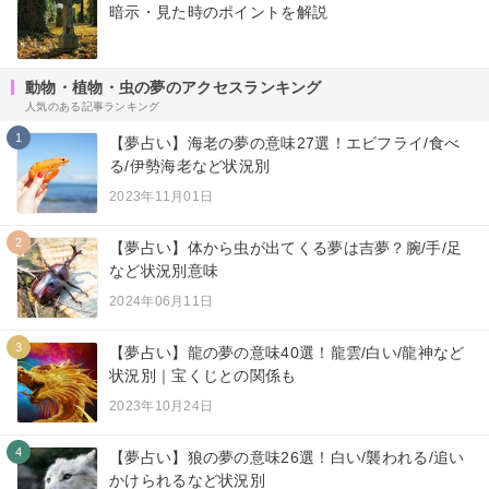
暗示・見た時のポイントを解説
動物・植物・虫の夢のアクセスランキング
人気のある記事ランキング
1
【夢占い】海老の夢の意味27選！エビフライ/食べ
る/伊勢海老など状況別
2023年11月01日
2
【夢占い】体から虫が出てくる夢は吉夢？腕/手/足
など状況別意味
2024年06月11日
3
【夢占い】龍の夢の意味40選！龍雲/白い/龍神など
状況別｜宝くじとの関係も
2023年10月24日
4
【夢占い】狼の夢の意味26選！白い/襲われる/追い
かけられるなど状況別