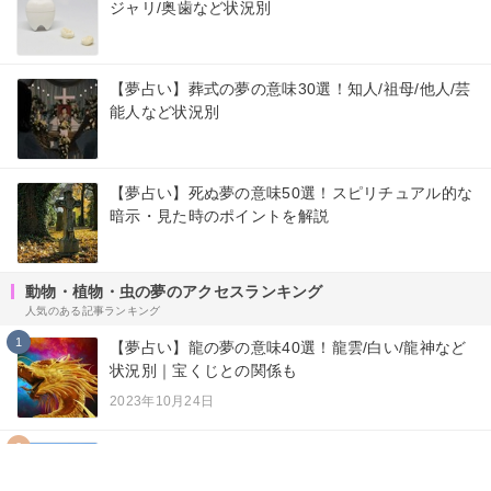
ジャリ/奥歯など状況別
【夢占い】葬式の夢の意味30選！知人/祖母/他人/芸
能人など状況別
【夢占い】死ぬ夢の意味50選！スピリチュアル的な
暗示・見た時のポイントを解説
動物・植物・虫の夢のアクセスランキング
人気のある記事ランキング
1
【夢占い】龍の夢の意味40選！龍雲/白い/龍神など
状況別｜宝くじとの関係も
2023年10月24日
2
【夢占い】海老の夢の意味27選！エビフライ/食べ
る/伊勢海老など状況別