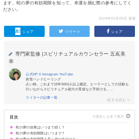
ます。蛇の夢の有効期限を知って、幸運を掴む際の参考にしてく
ださい。
2024年02月20日 更新
シェア
ツイート
シェア
専門家監修 |
スピリチュアルカウンセラー 五嶌美
幸
公式HP
X
Instagram
YouTube
前世ハンドヒーリング
占い師。これまで15年5000人以上鑑定。ヒーラーとしての活動も
行いながらスピリチュアル能力の育成など手掛ける。...
ライターの記事一覧
目次
蛇の夢の効果はいつまで続く？
蛇の夢の有効期限はいつまで？
蛇の夢の有効期限を長く保つ方法は？
夢に明確な有効期限はない
一般的には2〜3日とされている