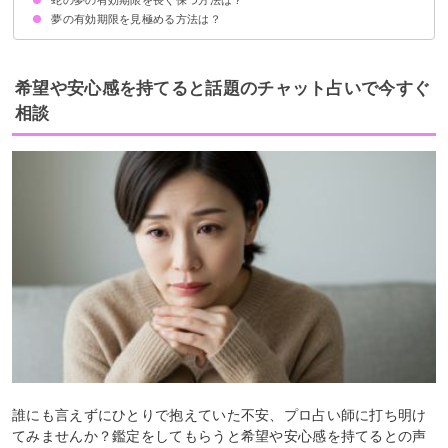
夢の有効期限を見極める方法は？
吉夢なら人に話さない
運を低下させないよう意識する
金運やトラブルを示す夢は近い未来の可能性が高い
自分の将来や出会いを示す夢は数ヶ月後の可能性がある
希望や安心感を持てると話題のチャット占いで今すぐ
相談
誰にも言えずにひとりで抱えていた不安、プロ占い師に打ち明け
てみませんか？鑑定をしてもらうと希望や安心感を持てるとの声