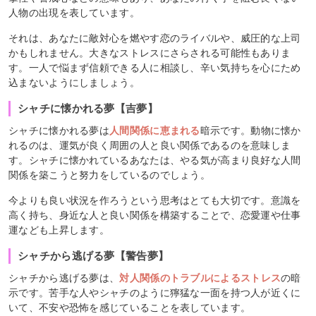
人物の出現を表しています。
それは、あなたに敵対心を燃やす恋のライバルや、威圧的な上司
かもしれません。大きなストレスにさらされる可能性もありま
す。一人で悩まず信頼できる人に相談し、辛い気持ちを心にため
込まないようにしましょう。
シャチに懐かれる夢【吉夢】
シャチに懐かれる夢は
人間関係に恵まれる
暗示です。動物に懐か
れるのは、運気が良く周囲の人と良い関係であるのを意味しま
す。シャチに懐かれているあなたは、やる気が高まり良好な人間
関係を築こうと努力をしているのでしょう。
今よりも良い状況を作ろうという思考はとても大切です。意識を
高く持ち、身近な人と良い関係を構築することで、恋愛運や仕事
運なども上昇します。
シャチから逃げる夢【警告夢】
シャチから逃げる夢は、
対人関係のトラブルによるストレス
の暗
示です。苦手な人やシャチのように獰猛な一面を持つ人が近くに
いて、不安や恐怖を感じていることを表しています。