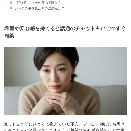
【色別】シャチの夢の意味は？
シャチに乗る夢【吉夢】
シャチを助ける夢【吉夢】
シャチと戦う夢【願望夢】
シャチと一緒に泳ぐ夢【吉夢】
シャチと遊ぶ夢【吉夢】
シャチを釣る夢【吉夢】
シャチの夢を見た時の注意点は？
白いシャチの夢【吉夢】
黒いシャチの夢【警告夢】
ピンクのシャチの夢【吉夢】
グレーのシャチの夢【警告夢】
黄色のシャチの夢【吉夢】
吉夢なら人に話さないようにする
希望や安心感を持てると話題のチャット占いで今すぐ
相談
誰にも言えずにひとりで抱えていた不安、プロ占い師に打ち明け
てみませんか？鑑定をしてもらうと希望や安心感を持てるとの声