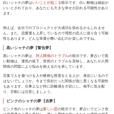
白いシャチの夢は
いいことが起こる
暗示です。白い動物は縁起が
いいとされており、あなたにも大きな幸せが訪れる可能性があり
ます。
例えば、会社でのプロジェクトが大成功を収めるかもしれませ
ん。また、恋愛運も上昇しているので理想の恋人に巡り合う可能
性もあります。どんな幸運が舞い込むのか楽しみですね。
黒いシャチの夢【警告夢】
黒いシャチの夢は、
対人関係のトラブル
の暗示です。夢占いで黒
い動物は、運気の低下、突然のトラブルを意味し、あなたが人間
関係の問題により悩みを抱えるのを表しています。
言葉で人を傷つける人や横柄な態度をとる人が、身近にいるので
はないでしょうか。今まで良好だった関係が急に悪くなる可能性
もあります。仕事上など特に距離感を大切にし、相手に気を配
り、言動には注意しましょう。
ピンクのシャチの夢【吉夢】
ピンク色のシャチの夢は
新しい恋
の暗示です。夢占いでピンク色