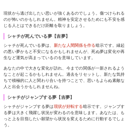
現状から逃げ出したい思いが強くあるのでしょう。傷つけられる
のが怖いのかもしれません。精神を安定させるためにも不安を感
じる人とはできるだけ距離を取りましょう。
シャチが死んでいる夢【吉夢】
シャチが死んでいる夢は、
新たな人間関係を作る
暗示です。縁起
の悪い夢かもと不安になるかもしれませんが、死ぬ夢は変化や再
生など運気が高まっているのを意味しています。
あなたの中で大きな変化が訪れ、今までの関係が一新されるよう
なことが起こるかもしれません。過去をリセットし、新たな気持
ちで積極的に人と関わり合いを持つことで、思いもよらぬ素敵な
人と出会うかもしれませんね。
シャチがジャンプする夢【吉夢】
シャチがジャンプする夢は
現状が好転する
暗示です。ジャンプす
る夢は大きく飛躍し状況が変わるのを意味します。あなたは、も
っと上を目指したい願望から状況を変えるために行動するでしょ
う。