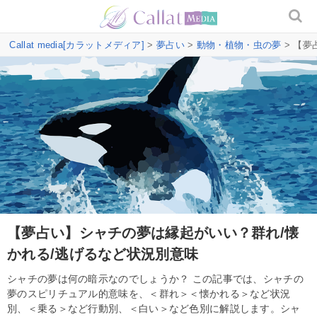
Callat media[カラットメディア]
>
夢占い
>
動物・植物・虫の夢
> 【夢
【夢占い】シャチの夢は縁起がいい？群れ/懐
かれる/逃げるなど状況別意味
シャチの夢は何の暗示なのでしょうか？ この記事では、シャチの
夢のスピリチュアル的意味を、＜群れ＞＜懐かれる＞など状況
別、＜乗る＞など行動別、＜白い＞など色別に解説します。シャ