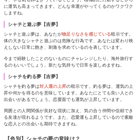
に運気も高まってきます。どんな幸運がやってくるのかワクワク
しますね。
シャチと遊ぶ夢【吉夢】
シャチと遊ぶ夢は、あなたが
物足りなさを感じている
暗示です。
体の大きなシャチと遊ぶのは危険な行為です、あなたは変わり映
えしない日常に飽き、刺激を求めているのを表しています。
今まで経験したことのないものにチャレンジしたり、海外旅行す
るのもいいでしょう。新たな気持ちで日常を楽しめますね。
シャチを釣る夢【吉夢】
シャチを釣る夢は
対人運の上昇
の暗示です。釣る夢は、運気の上
昇や何かを得るのを意味しています。あなたにとても良い人との
出会いがあるでしょう。恋愛面でも運気が上昇しています。
周囲との人間関係が良好な現状に加え、気の合う仲間や信頼でき
る友達が現れるようです。また、恋愛運も上昇しているので素敵
な恋人との出会いも期待できますね。
【色別】シャチの夢の意味は？