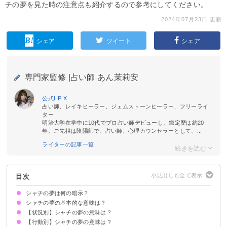
チの夢を見た時の注意点も紹介するので参考にしてください。
2024年07月23日 更新
シェア
ツイート
シェア
専門家監修 |
占い師 あん茉莉安
公式HP
X
占い師、レイキヒーラー、ジェムストーンヒーラー、フリーライ
ター
明治大学在学中に10代でプロ占い師デビューし、鑑定歴は約20
年。ご先祖は陰陽師で、占い師、心理カウンセラーとして、...
ライターの記事一覧
目次
シャチの夢は何の暗示？
シャチの夢の基本的な意味は？
【状況別】シャチの夢の意味は？
対人運ややる気の高まりを暗示
状況/行動/色で意味が決まる
【行動別】シャチの夢の意味は？
シャチの群れの夢【吉夢】
シャチが出てきて怖い夢【警告夢】
シャチに懐かれる夢【吉夢】
シャチから逃げる夢【警告夢】
シャチが死んでいる夢【吉夢】
シャチがジャンプする夢【吉夢】