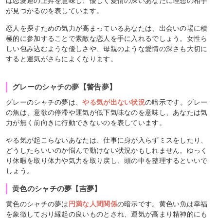
は恋愛運の上昇を意味し、優しく愛情の深いあなたに理想の相手
が見つかるのを表しています。
恋人を探すための気力が高まっているあなたは、出会いの場に積
極的に参加することで素敵な恋人を手に入れるでしょう。女性ら
しい包み込むような優しさや、母親のような愛情の深さも大切に
すると運気がさらによくなります。
グレーのシャチの夢【警告夢】
グレーのシャチの夢は、
やる気が出ない状況
の暗示です。グレー
の魚は、意欲の停滞や運気が低下気味なのを意味し、あなたは気
力が無く前向きに行動できないのを表しています。
やる気が起こらないあなたは、仕事に身が入らずミスをしたり、
どうしたらいいのか悩んで動けない状況かもしれません。ゆっく
り休暇を取り体力や気力を取り戻し、頭の中を整理するといいで
しょう。
黄色のシャチの夢【吉夢】
黄色のシャチの夢は
円満な人間関係
の暗示です。黄色い魚は幸福
を象徴しており縁起の良いものとされ、運気が高まり精神的にも