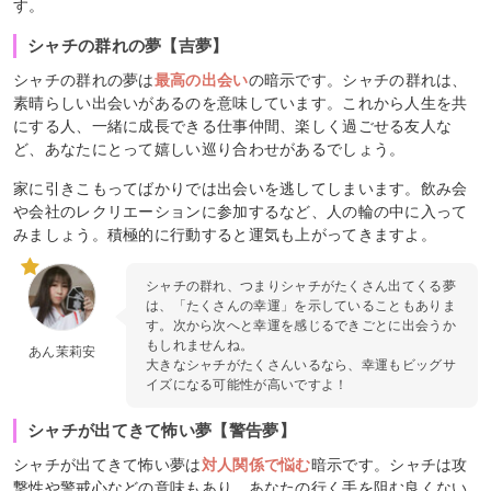
す。
シャチの群れの夢【吉夢】
シャチの群れの夢は
最高の出会い
の暗示です。シャチの群れは、
素晴らしい出会いがあるのを意味しています。これから人生を共
にする人、一緒に成長できる仕事仲間、楽しく過ごせる友人な
ど、あなたにとって嬉しい巡り合わせがあるでしょう。
家に引きこもってばかりでは出会いを逃してしまいます。飲み会
や会社のレクリエーションに参加するなど、人の輪の中に入って
みましょう。積極的に行動すると運気も上がってきますよ。
シャチの群れ、つまりシャチがたくさん出てくる夢
は、「たくさんの幸運」を示していることもありま
す。次から次へと幸運を感じるできごとに出会うか
もしれませんね。
あん茉莉安
大きなシャチがたくさんいるなら、幸運もビッグサ
イズになる可能性が高いですよ！
シャチが出てきて怖い夢【警告夢】
シャチが出てきて怖い夢は
対人関係で悩む
暗示です。シャチは攻
撃性や警戒心などの意味もあり、あなたの行く手を阻む良くない