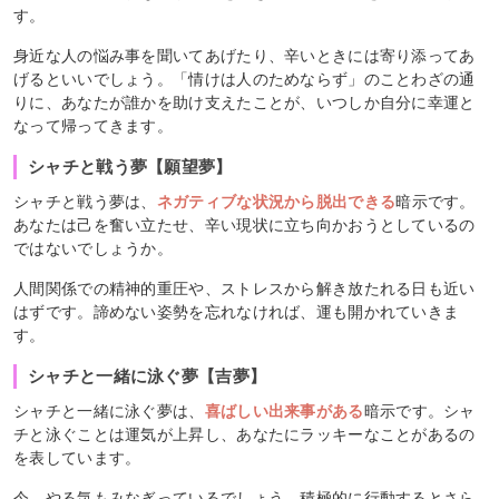
す。
身近な人の悩み事を聞いてあげたり、辛いときには寄り添ってあ
げるといいでしょう。「情けは人のためならず」のことわざの通
りに、あなたが誰かを助け支えたことが、いつしか自分に幸運と
なって帰ってきます。
シャチと戦う夢【願望夢】
シャチと戦う夢は、
ネガティブな状況から脱出できる
暗示です。
あなたは己を奮い立たせ、辛い現状に立ち向かおうとしているの
ではないでしょうか。
人間関係での精神的重圧や、ストレスから解き放たれる日も近い
はずです。諦めない姿勢を忘れなければ、運も開かれていきま
す。
シャチと一緒に泳ぐ夢【吉夢】
シャチと一緒に泳ぐ夢は、
喜ばしい出来事がある
暗示です。シャ
チと泳ぐことは運気が上昇し、あなたにラッキーなことがあるの
を表しています。
今、やる気もみなぎっているでしょう。積極的に行動するとさら