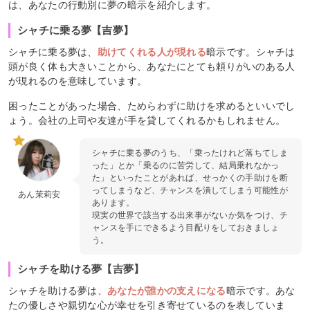
は、あなたの行動別に夢の暗示を紹介します。
シャチに乗る夢【吉夢】
シャチに乗る夢は、
助けてくれる人が現れる
暗示です。シャチは
頭が良く体も大きいことから、あなたにとても頼りがいのある人
が現れるのを意味しています。
困ったことがあった場合、ためらわずに助けを求めるといいでし
ょう。会社の上司や友達が手を貸してくれるかもしれません。
シャチに乗る夢のうち、「乗ったけれど落ちてしま
った」とか「乗るのに苦労して、結局乗れなかっ
た」といったことがあれば、せっかくの手助けを断
ってしまうなど、チャンスを潰してしまう可能性が
あん茉莉安
あります。
現実の世界で該当する出来事がないか気をつけ、チ
ャンスを手にできるよう目配りをしておきましょ
う。
シャチを助ける夢【吉夢】
シャチを助ける夢は、
あなたが誰かの支えになる
暗示です。あな
たの優しさや親切な心が幸せを引き寄せているのを表していま