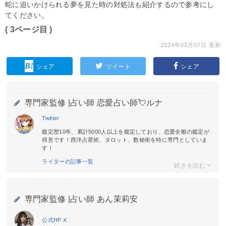
蛇に追いかけられる夢を見た時の対処法も紹介するので参考にし
てください。
( 3ページ目 )
2024年02月07日 更新
シェア
ツイート
シェア
専門家監修 |
占い師 恋愛占い師💘ルナ
Twitter
鑑定歴10年、累計5000人以上を鑑定しており、恋愛全般の鑑定が
得意です！西洋占星術、タロット、数秘術を特に専門としていま
す！
ライターの記事一覧
専門家監修 |
占い師 あん茉莉安
公式HP
X