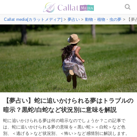
Callat media[カラットメディア]
>
夢占い
>
動物・植物・虫の夢
> 【
【夢占い】蛇に追いかけられる夢はトラブルの
暗示？黒蛇/白蛇など状況別に意味を解説
蛇に追いかけられる夢は何の暗示なのでしょうか？この記事で
は、蛇に追いかけられる夢の意味を＜黒い蛇＞＜白蛇＞など色
別、＜逃げる＞など状況別、＜怖い＞など感情別に解説します。