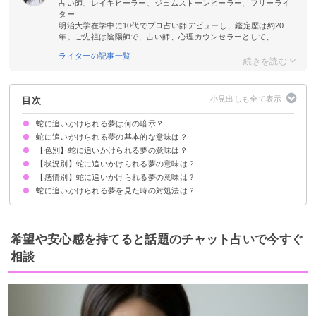
占い師、レイキヒーラー、ジェムストーンヒーラー、フリーライ
ター
明治大学在学中に10代でプロ占い師デビューし、鑑定歴は約20
年。ご先祖は陰陽師で、占い師、心理カウンセラーとして、...
ライターの記事一覧
目次
蛇に追いかけられる夢は何の暗示？
蛇に追いかけられる夢の基本的な意味は？
【色別】蛇に追いかけられる夢の意味は？
人間関係のトラブルを暗示
色/状況/感情で意味が決まる
【状況別】蛇に追いかけられる夢の意味は？
黒い蛇に追いかけられる夢【凶夢】
白蛇に追いかけられる夢【警告夢】
黄色い蛇に追いかけられる夢【警告夢】
青い蛇に追いかけられる夢【警告夢】
ピンク色の蛇に追いかけられる夢【警告夢】
赤い蛇に追いかけられる夢【警告夢】
灰色の蛇に追いかけられる夢【警告夢】
金色の蛇に追いかけられる夢【警告夢】
【感情別】蛇に追いかけられる夢の意味は？
蛇に追いかけられて逃げる夢【警告夢】
蛇に追いかけられて逃げ切れた夢【吉夢】
蛇に追いかけられて戦う夢【願望夢】
蛇に追いかけられて噛みつかれた夢【警告夢】
蛇に追いかけられて殺す夢【吉夢】
蛇に追いかけられて食べられる夢【警告夢】
蛇に追いかけられて巻きつかれた夢【凶夢】
蛇に追いかけられる夢を見た時の対処法は？
蛇に追いかけられて怖い夢【警告夢】
蛇に追いかけられて驚いた夢【警告夢】
蛇に追いかけられて気持ち悪い夢【警告夢】
周囲の人とのコミュニケーションに注意を払う
警告夢や凶夢の内容を人に話す
希望や安心感を持てると話題のチャット占いで今すぐ
相談