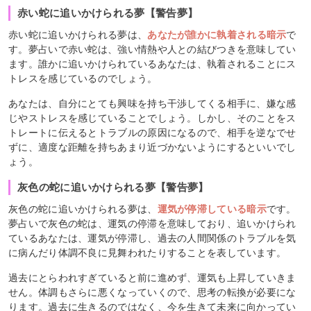
赤い蛇に追いかけられる夢【警告夢】
赤い蛇に追いかけられる夢は、
あなたが誰かに執着される暗示
で
す。夢占いで赤い蛇は、強い情熱や人との結びつきを意味してい
ます。誰かに追いかけられているあなたは、執着されることにス
トレスを感じているのでしょう。
あなたは、自分にとても興味を持ち干渉してくる相手に、嫌な感
じやストレスを感じていることでしょう。しかし、そのことをス
トレートに伝えるとトラブルの原因になるので、相手を逆なでせ
ずに、適度な距離を持ちあまり近づかないようにするといいでし
ょう。
灰色の蛇に追いかけられる夢【警告夢】
灰色の蛇に追いかけられる夢は、
運気が停滞している暗示
です。
夢占いで灰色の蛇は、運気の停滞を意味しており、追いかけられ
ているあなたは、運気が停滞し、過去の人間関係のトラブルを気
に病んだり体調不良に見舞われたりすることを表しています。
過去にとらわれすぎていると前に進めず、運気も上昇していきま
せん。体調もさらに悪くなっていくので、思考の転換が必要にな
ります。過去に生きるのではなく、今を生きて未来に向かってい