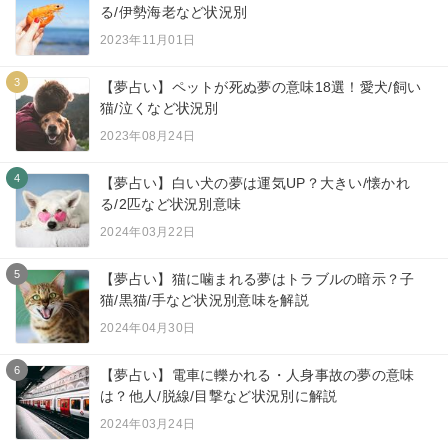
る/伊勢海老など状況別
2023年11月01日
3
【夢占い】ペットが死ぬ夢の意味18選！愛犬/飼い
猫/泣くなど状況別
2023年08月24日
4
【夢占い】白い犬の夢は運気UP？大きい/懐かれ
る/2匹など状況別意味
2024年03月22日
5
【夢占い】猫に噛まれる夢はトラブルの暗示？子
猫/黒猫/手など状況別意味を解説
2024年04月30日
6
【夢占い】電車に轢かれる・人身事故の夢の意味
は？他人/脱線/目撃など状況別に解説
2024年03月24日