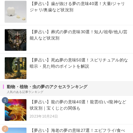
【夢占い】歯が抜ける夢の意味40選！大量/ジャリ
ジャリ/奥歯など状況別
【夢占い】葬式の夢の意味30選！知人/祖母/他人/芸
能人など状況別
【夢占い】死ぬ夢の意味50選！スピリチュアル的な
暗示・見た時のポイントを解説
動物・植物・虫の夢のアクセスランキング
人気のある記事ランキング
1
【夢占い】龍の夢の意味40選！龍雲/白い/龍神など
状況別｜宝くじとの関係も
2023年10月24日
2
【夢占い】海老の夢の意味27選！エビフライ/食べ