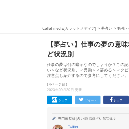
Callat media[カラットメディア]
>
夢占い
>
勉強・
【夢占い】仕事の夢の意味3
ど状況別
仕事の夢は何の暗示なのでしょうか？この記
い＞など状況別、＜異動＞＜辞める＞＜クビ
注意点も紹介するので参考にしてください。
( 4ページ目 )
2023年09月20日 更新
シェア
ツイート
シェア
専門家監修 |
占い師 恋愛占い師💘ルナ
Twitter