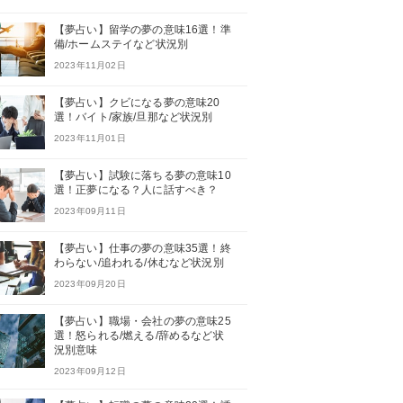
【夢占い】留学の夢の意味16選！準
備/ホームステイなど状況別
2023年11月02日
【夢占い】クビになる夢の意味20
選！バイト/家族/旦那など状況別
2023年11月01日
【夢占い】試験に落ちる夢の意味10
選！正夢になる？人に話すべき？
2023年09月11日
【夢占い】仕事の夢の意味35選！終
わらない/追われる/休むなど状況別
2023年09月20日
【夢占い】職場・会社の夢の意味25
選！怒られる/燃える/辞めるなど状
況別意味
2023年09月12日