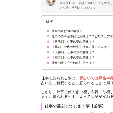
鑑定歴10年、累計5000人以上を鑑
術を特に専門としています！
目次
仕事の夢は何の暗示？
仕事の夢の基本的な意味は？スピリチュア
【状況別】仕事の夢の意味は？
勤労意欲や仕事状況の暗示
状況によって意味が決まる
【異動・社内状況別】仕事の夢の意味は？
仕事が終わらない夢【吉夢・警告夢】
仕事で失敗する夢【凶夢】
仕事が忙しい夢【警告夢】
仕事に追われる夢【警告夢】
仕事を休む夢【願望夢】
仕事で無断欠勤してしまう夢【警告夢】
仕事で迷惑をかける夢【凶夢】
仕事をサボる夢【警告夢】
大きい仕事を任される夢【吉夢】
仕事ができない夢【凶夢】
仕事でトラブルに巻き込まれる夢【警告夢】
仕事の休憩時間の夢【吉夢】
仕事で怒られる夢【吉夢】
仕事で遅刻してしまう夢【凶夢】
仕事で会議（ミーティング）する夢【吉夢】
仕事を教わる夢【吉夢】
【人物別】仕事の夢の意味は？
仕事で異動になる夢【吉夢・警告夢】
仕事で左遷される夢【逆夢】
仕事で昇進・出世する夢【吉夢】
仕事で評価されない夢【吉夢】
仕事を辞める夢【警告夢】
仕事をクビになる【警告夢】
仕事を転職する夢【警告夢】
仕事を転勤する夢【吉夢】
仕事を探す夢【吉夢】
仕事で辞表を出す夢【凶夢】
【感情別】仕事の夢の意味は？
上司の夢【吉夢・警告夢】
部下の夢【警告夢】
社長が出てくる夢【吉夢・警告夢】
同僚の夢【吉夢】
お客様の夢【吉夢・警告夢】
仕事の夢を見た時の注意点は？
仕事で泣く夢【警告夢】
仕事で疲れる夢【警告夢】
仕事が嫌になる夢【警告夢】
仕事が楽しい夢【吉夢】
十分な休息を取る
ハードワークに注意する
仕事で怒られる夢は、
夢占いでは昇格や
占い的に解釈すると、怒られることは周
しかし、仕事で仲の悪い相手や苦手な相
ます。怒られる相手によって状況が変わ
仕事で遅刻してしまう夢【凶夢】