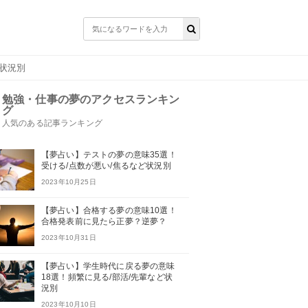
ど状況別
勉強・仕事の夢のアクセスランキン
グ
人気のある記事ランキング
【夢占い】テストの夢の意味35選！
受ける/点数が悪い/焦るなど状況別
2023年10月25日
【夢占い】合格する夢の意味10選！
合格発表前に見たら正夢？逆夢？
2023年10月31日
【夢占い】学生時代に戻る夢の意味
18選！頻繁に見る/部活/先輩など状
況別
2023年10月10日