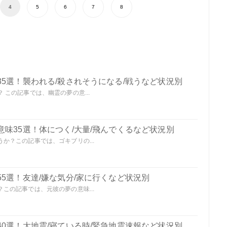
4
5
6
7
8
5選！襲われる/殺されそうになる/戦うなど状況別
この記事では、幽霊の夢の意...
味35選！体につく/大量/飛んでくるなど状況別
か？この記事では、ゴキブリの...
5選！友達/嫌な気分/家に行くなど状況別
この記事では、元彼の夢の意味...
0選！大地震/寝ている時/緊急地震速報など状況別