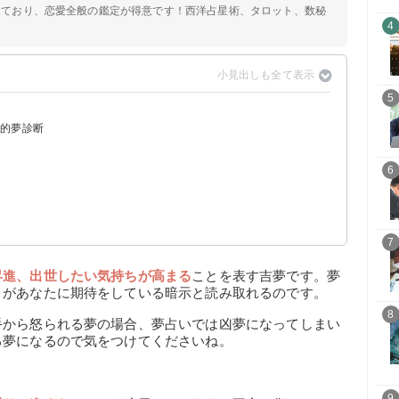
定しており、恋愛全般の鑑定が得意です！西洋占星術、タロット、数秘
4
5
ル的夢診断
6
7
昇進、出世したい気持ちが高まる
ことを表す吉夢です。夢
りがあなたに期待をしている暗示と読み取れるのです。
8
手から怒られる夢の場合、夢占いでは凶夢になってしまい
る夢になるので気をつけてくださいね。
9