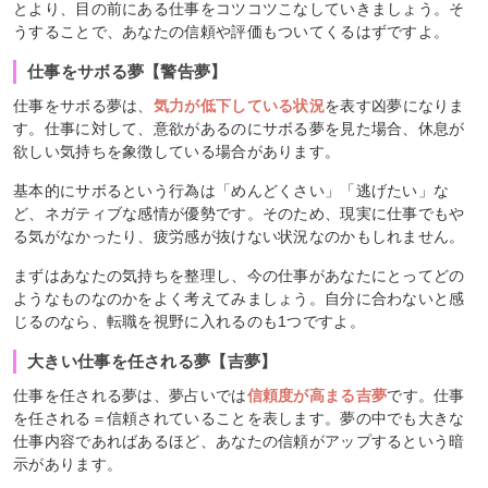
とより、目の前にある仕事をコツコツこなしていきましょう。そ
うすることで、あなたの信頼や評価もついてくるはずですよ。
仕事をサボる夢【警告夢】
仕事をサボる夢は、
気力が低下している状況
を表す凶夢になりま
す。仕事に対して、意欲があるのにサボる夢を見た場合、休息が
欲しい気持ちを象徴している場合があります。
基本的にサボるという行為は「めんどくさい」「逃げたい」な
ど、ネガティブな感情が優勢です。そのため、現実に仕事でもや
る気がなかったり、疲労感が抜けない状況なのかもしれません。
まずはあなたの気持ちを整理し、今の仕事があなたにとってどの
ようなものなのかをよく考えてみましょう。自分に合わないと感
じるのなら、転職を視野に入れるのも1つですよ。
大きい仕事を任される夢【吉夢】
仕事を任される夢は、夢占いでは
信頼度が高まる吉夢
です。仕事
を任される＝信頼されていることを表します。夢の中でも大きな
仕事内容であればあるほど、あなたの信頼がアップするという暗
示があります。