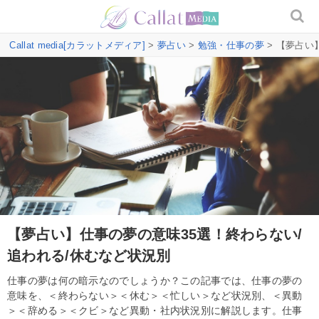
Callat media[カラットメディア]
>
夢占い
>
勉強・仕事の夢
> 【夢占い
【夢占い】仕事の夢の意味35選！終わらない/
追われる/休むなど状況別
仕事の夢は何の暗示なのでしょうか？この記事では、仕事の夢の
意味を、＜終わらない＞＜休む＞＜忙しい＞など状況別、＜異動
＞＜辞める＞＜クビ＞など異動・社内状況別に解説します。仕事