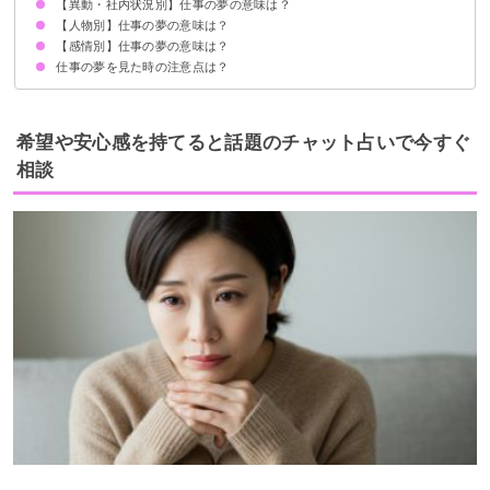
【異動・社内状況別】仕事の夢の意味は？
仕事が終わらない夢【吉夢・警告夢】
仕事で失敗する夢【凶夢】
仕事が忙しい夢【警告夢】
仕事に追われる夢【警告夢】
仕事を休む夢【願望夢】
仕事で無断欠勤してしまう夢【警告夢】
仕事で迷惑をかける夢【凶夢】
仕事をサボる夢【警告夢】
大きい仕事を任される夢【吉夢】
仕事ができない夢【凶夢】
仕事でトラブルに巻き込まれる夢【警告夢】
仕事の休憩時間の夢【吉夢】
仕事で怒られる夢【吉夢】
仕事で遅刻してしまう夢【凶夢】
仕事で会議（ミーティング）する夢【吉夢】
仕事を教わる夢【吉夢】
【人物別】仕事の夢の意味は？
仕事で異動になる夢【吉夢・警告夢】
仕事で左遷される夢【逆夢】
仕事で昇進・出世する夢【吉夢】
仕事で評価されない夢【吉夢】
仕事を辞める夢【警告夢】
仕事をクビになる【警告夢】
仕事を転職する夢【警告夢】
仕事を転勤する夢【吉夢】
仕事を探す夢【吉夢】
仕事で辞表を出す夢【凶夢】
【感情別】仕事の夢の意味は？
上司の夢【吉夢・警告夢】
部下の夢【警告夢】
社長が出てくる夢【吉夢・警告夢】
同僚の夢【吉夢】
お客様の夢【吉夢・警告夢】
仕事の夢を見た時の注意点は？
仕事で泣く夢【警告夢】
仕事で疲れる夢【警告夢】
仕事が嫌になる夢【警告夢】
仕事が楽しい夢【吉夢】
十分な休息を取る
ハードワークに注意する
希望や安心感を持てると話題のチャット占いで今すぐ
相談