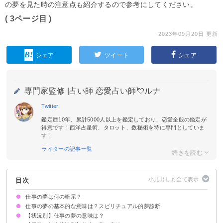
の夢を見た時の注意点も紹介するので参考にしてください。
( 3ページ目 )
2023年09月20日 更新
シェア
ツイート
シェア
専門家監修 |
占い師 恋愛占い師💘ルナ
Twitter
鑑定歴10年、累計5000人以上を鑑定しており、恋愛全般の鑑定が
得意です！西洋占星術、タロット、数秘術を特に専門としていま
す！
ライターの記事一覧
目次
仕事の夢は何の暗示？
仕事の夢の基本的な意味は？スピリチュアル的夢診断
【状況別】仕事の夢の意味は？
勤労意欲や仕事状況の暗示
状況によって意味が決まる