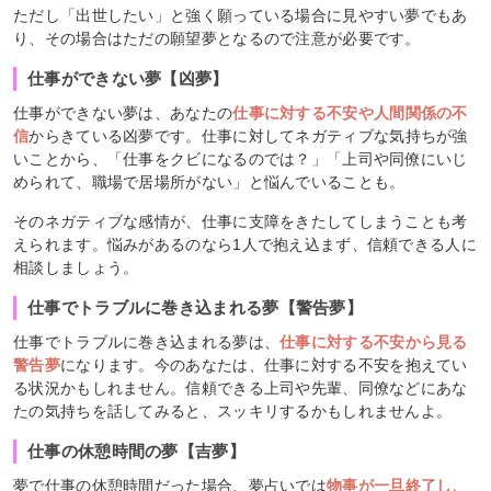
ただし「出世したい」と強く願っている場合に見やすい夢でもあ
り、その場合はただの願望夢となるので注意が必要です。
仕事ができない夢【凶夢】
仕事ができない夢は、あなたの
仕事に対する不安や人間関係の不
信
からきている凶夢です。仕事に対してネガティブな気持ちが強
いことから、「仕事をクビになるのでは？」「上司や同僚にいじ
められて、職場で居場所がない」と悩んでいることも。
そのネガティブな感情が、仕事に支障をきたしてしまうことも考
えられます。悩みがあるのなら1人で抱え込まず、信頼できる人に
相談しましょう。
仕事でトラブルに巻き込まれる夢【警告夢】
仕事でトラブルに巻き込まれる夢は、
仕事に対する不安から見る
警告夢
になります。今のあなたは、仕事に対する不安を抱えてい
る状況かもしれません。信頼できる上司や先輩、同僚などにあな
たの気持ちを話してみると、スッキリするかもしれませんよ。
仕事の休憩時間の夢【吉夢】
夢で仕事の休憩時間だった場合、夢占いでは
物事が一旦終了し、