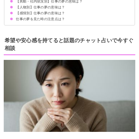
【異動・社内状況別】仕事の夢の意味は？
仕事が終わらない夢【吉夢・警告夢】
仕事で失敗する夢【凶夢】
仕事が忙しい夢【警告夢】
仕事に追われる夢【警告夢】
仕事を休む夢【願望夢】
仕事で無断欠勤してしまう夢【警告夢】
仕事で迷惑をかける夢【凶夢】
仕事をサボる夢【警告夢】
大きい仕事を任される夢【吉夢】
仕事ができない夢【凶夢】
仕事でトラブルに巻き込まれる夢【警告夢】
仕事の休憩時間の夢【吉夢】
仕事で怒られる夢【吉夢】
仕事で遅刻してしまう夢【凶夢】
仕事で会議（ミーティング）する夢【吉夢】
仕事を教わる夢【吉夢】
【人物別】仕事の夢の意味は？
仕事で異動になる夢【吉夢・警告夢】
仕事で左遷される夢【逆夢】
仕事で昇進・出世する夢【吉夢】
仕事で評価されない夢【吉夢】
仕事を辞める夢【警告夢】
仕事をクビになる【警告夢】
仕事を転職する夢【警告夢】
仕事を転勤する夢【吉夢】
仕事を探す夢【吉夢】
仕事で辞表を出す夢【凶夢】
【感情別】仕事の夢の意味は？
上司の夢【吉夢・警告夢】
部下の夢【警告夢】
社長が出てくる夢【吉夢・警告夢】
同僚の夢【吉夢】
お客様の夢【吉夢・警告夢】
仕事の夢を見た時の注意点は？
仕事で泣く夢【警告夢】
仕事で疲れる夢【警告夢】
仕事が嫌になる夢【警告夢】
仕事が楽しい夢【吉夢】
十分な休息を取る
ハードワークに注意する
希望や安心感を持てると話題のチャット占いで今すぐ
相談