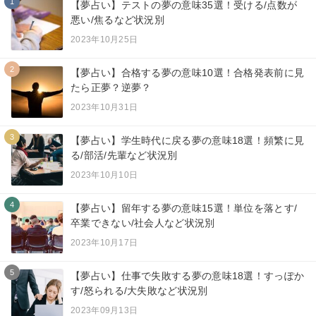
1
【夢占い】テストの夢の意味35選！受ける/点数が
悪い/焦るなど状況別
2023年10月25日
2
【夢占い】合格する夢の意味10選！合格発表前に見
たら正夢？逆夢？
2023年10月31日
3
【夢占い】学生時代に戻る夢の意味18選！頻繁に見
る/部活/先輩など状況別
2023年10月10日
4
【夢占い】留年する夢の意味15選！単位を落とす/
卒業できない/社会人など状況別
2023年10月17日
5
【夢占い】仕事で失敗する夢の意味18選！すっぽか
す/怒られる/大失敗など状況別
2023年09月13日