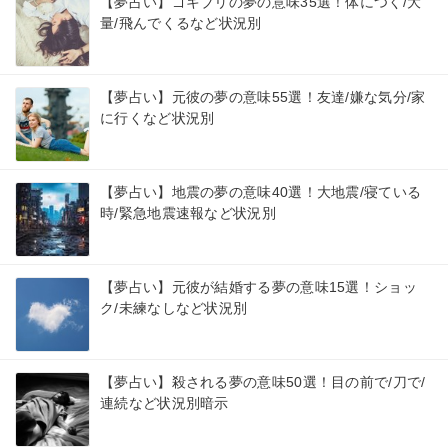
【夢占い】ゴキブリの夢の意味35選！体につく/大
量/飛んでくるなど状況別
【夢占い】元彼の夢の意味55選！友達/嫌な気分/家
に行くなど状況別
【夢占い】地震の夢の意味40選！大地震/寝ている
時/緊急地震速報など状況別
【夢占い】元彼が結婚する夢の意味15選！ショッ
ク/未練なしなど状況別
【夢占い】殺される夢の意味50選！目の前で/刀で/
連続など状況別暗示