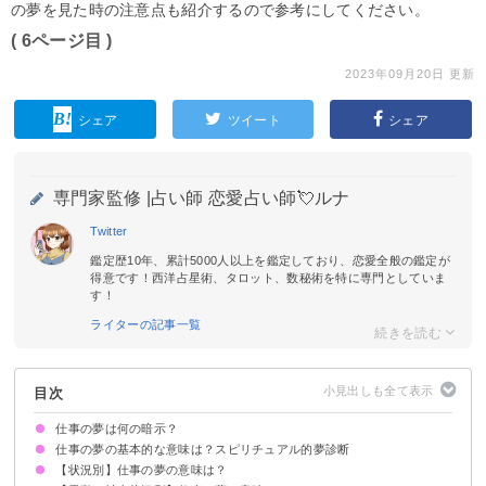
の夢を見た時の注意点も紹介するので参考にしてください。
( 6ページ目 )
2023年09月20日 更新
シェア
ツイート
シェア
専門家監修 |
占い師 恋愛占い師💘ルナ
Twitter
鑑定歴10年、累計5000人以上を鑑定しており、恋愛全般の鑑定が
得意です！西洋占星術、タロット、数秘術を特に専門としていま
す！
ライターの記事一覧
目次
仕事の夢は何の暗示？
仕事の夢の基本的な意味は？スピリチュアル的夢診断
【状況別】仕事の夢の意味は？
勤労意欲や仕事状況の暗示
状況によって意味が決まる