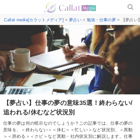
Callat media[カラットメディア]
>
夢占い
>
勉強・仕事の夢
> 【夢占い
【夢占い】仕事の夢の意味35選！終わらない/
追われる/休むなど状況別
仕事の夢は何の暗示なのでしょうか？この記事では、仕事の夢の
意味を、＜終わらない＞＜休む＞＜忙しい＞など状況別、＜異動
＞＜辞める＞＜クビ＞など異動・社内状況別に解説します。仕事