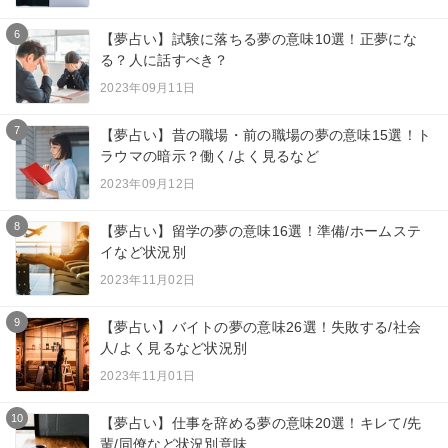
6
【夢占い】試験に落ちる夢の意味10選！正夢にな
る？人に話すべき？
2023年09月11日
7
【夢占い】昔の職場・前の職場の夢の意味15選！ト
ラウマの暗示？働く/よく見るなど
2023年09月12日
8
【夢占い】留学の夢の意味16選！準備/ホームステ
イなど状況別
2023年11月02日
9
【夢占い】バイトの夢の意味26選！失敗する/社会
人/よく見るなど状況別
2023年11月01日
10
【夢占い】仕事を辞める夢の意味20選！キレて/先
輩/同僚など状況別意味