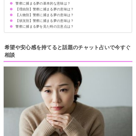
警察に捕まる夢の基本的な意味は？
【理由別】警察に捕まる夢の意味は？
トラブルに巻き込まれる暗示
状況によって意味が決まる
【人物別】警察に捕まる夢の意味は？
薬物で警察に捕まる夢【凶夢】
殺人で警察に捕まる夢【警告夢】
冤罪で警察に捕まる夢【凶夢】
窃盗で警察に捕まる夢【警告夢】
交通違反で警察に捕まる夢【警告夢】
交通事故で警察に捕まる夢【凶夢】
飲酒運転で警察に捕まる夢【警告夢】
【状況別】警察に捕まる夢の意味は？
友達が警察に捕まる夢【警告夢】
知り合いが警察に捕まる夢【凶夢】
恋人が警察に捕まる夢【警告夢】
親が警察に捕まる夢【警告夢】
旦那が警察に捕まる夢【警告夢】
知らない人が警察に捕まる夢【警告夢】
兄弟が警察に捕まる夢【凶夢】
子供が警察に捕まる夢【警告夢】
警察に捕まる夢を見た時の注意点は？
警察に捕まりそうになって逃げる夢【警告夢】
警察に追われて捕まる夢【凶夢】
警察に捕まって刑務所に入れられる夢【凶夢】
警察に捕まって釈放される夢【吉夢】
警察に捕まって取り調べを受ける夢【凶夢】
警告夢や凶夢の内容を人に話す
希望や安心感を持てると話題のチャット占いで今すぐ
相談