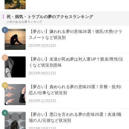
死・病気・トラブルの夢のアクセスランキング
人気のある記事ランキング
1
【夢占い】嫌われる夢の意味26選！彼氏/大勢/クラ
スメートなど状況別
2023年10月10日
2
【夢占い】友達が死ぬ夢は対人運UP？親友/異性/泣
くなど状況別意味
2023年08月22日
3
【夢占い】責められる夢の意味20選！非難・批判/
恋人/仕事など状況別
2023年11月02日
4
【夢占い】悪口を言われる夢の意味25選！友達/職
場の人/元彼など状況別
2023年10月21日