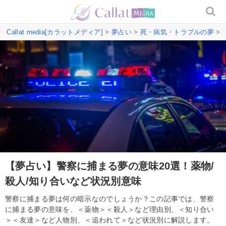
Callat media[カラットメディア]
>
夢占い
>
死・病気・トラブルの夢
>
【夢占い】警察に捕まる夢の意味20選！薬物/
殺人/知り合いなど状況別意味
警察に捕まる夢は何の暗示なのでしょうか？この記事では、警察
に捕まる夢の意味を、＜薬物＞＜殺人＞など理由別、＜知り合い
＞＜友達＞など人物別、＜追われて＞など状況別に解説します。