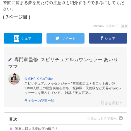
警察に捕まる夢を見た時の注意点も紹介するので参考にしてくだ
さい。
( 7ページ目 )
2024年01月02日 更新
シェア
ツイート
シェア
専門家監修 |
スピリチュアルカウンセラー あいり
ママ
公式HP
X
YouTube
スピリチュアルメッセンジャー/ 前世鑑定士 / タロット占い師
1,800人以上の鑑定実績を持ち、龍神様・天使様など天界からのメ
ッセージを降ろしている。 雑誌「美人百花...
ライターの記事一覧
目次
警察に捕まる夢は何の暗示？