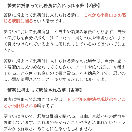
警察に捕まって刑務所に入れられる夢【凶夢】
警察に捕まって刑務所に入れられる夢は、
これから不自由さを感
じる状態に陥る
という暗示です。
夢占いにおいて刑務所は、不自由や窮屈の象徴になります。自分
の気持ちを自分で抑えつけていたり、周りの人や環境などによっ
て抑えつけられているように感じたりしているのではないでしょ
うか。
警察に捕まって刑務所に入れられる夢を見た場合は、自分の思い
を客観的に見つめなおしてください。ノートや紙などに、今考え
ていることを何でも良いので書き殴ることも効果的です。思いの
ほか頭が整理されて、スッキリするかもしれませんよ。
警察に捕まって釈放される夢【吉夢】
警察に捕まって釈放される夢は、
トラブルの解決や現状の辛いこ
とから解放される
暗示です。
夢占いにおいて、釈放は疑惑が晴れる、自由、束縛からの解放を
象徴しています。これまで辛かったことや巻き込まれていたトラ
ブルから解放されることになるかもしれません。