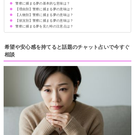
警察に捕まる夢の基本的な意味は？
【理由別】警察に捕まる夢の意味は？
トラブルに巻き込まれる暗示
状況によって意味が決まる
【人物別】警察に捕まる夢の意味は？
薬物で警察に捕まる夢【凶夢】
殺人で警察に捕まる夢【警告夢】
冤罪で警察に捕まる夢【凶夢】
窃盗で警察に捕まる夢【警告夢】
交通違反で警察に捕まる夢【警告夢】
交通事故で警察に捕まる夢【凶夢】
飲酒運転で警察に捕まる夢【警告夢】
【状況別】警察に捕まる夢の意味は？
友達が警察に捕まる夢【警告夢】
知り合いが警察に捕まる夢【凶夢】
恋人が警察に捕まる夢【警告夢】
親が警察に捕まる夢【警告夢】
旦那が警察に捕まる夢【警告夢】
知らない人が警察に捕まる夢【警告夢】
兄弟が警察に捕まる夢【凶夢】
子供が警察に捕まる夢【警告夢】
警察に捕まる夢を見た時の注意点は？
警察に捕まりそうになって逃げる夢【警告夢】
警察に追われて捕まる夢【凶夢】
警察に捕まって刑務所に入れられる夢【凶夢】
警察に捕まって釈放される夢【吉夢】
警察に捕まって取り調べを受ける夢【凶夢】
警告夢や凶夢の内容を人に話す
希望や安心感を持てると話題のチャット占いで今すぐ
相談