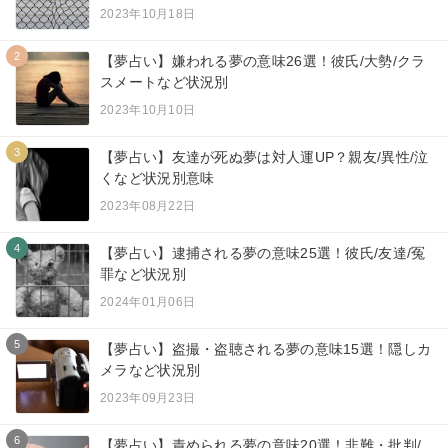
2023年10月18日
2
【夢占い】嫌われる夢の意味26選！彼氏/大勢/クラ
スメートなど状況別
2023年10月10日
3
【夢占い】友達が死ぬ夢は対人運UP？親友/異性/泣
くなど状況別意味
2023年08月22日
4
【夢占い】逮捕される夢の意味25選！彼氏/友達/冤
罪など状況別
2024年01月06日
5
【夢占い】盗撮・盗聴される夢の意味15選！隠しカ
メラなど状況別
2023年09月23日
6
【夢占い】責められる夢の意味20選！非難・批判/