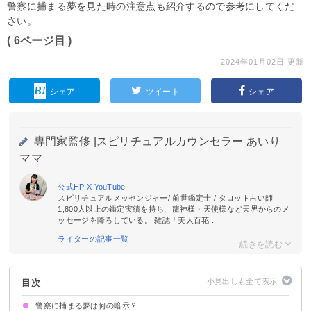
警察に捕まる夢を見た時の注意点も紹介するので参考にしてくだ
さい。
( 6ページ目 )
2024年01月02日 更新
シェア
ツイート
シェア
専門家監修 |
スピリチュアルカウンセラー あいり
ママ
公式HP
X
YouTube
スピリチュアルメッセンジャー/ 前世鑑定士 / タロット占い師
1,800人以上の鑑定実績を持ち、龍神様・天使様など天界からのメ
ッセージを降ろしている。 雑誌「美人百花...
ライターの記事一覧
目次
警察に捕まる夢は何の暗示？