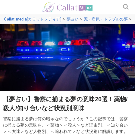
Callat media[カラットメディア]
>
夢占い
>
死・病気・トラブルの夢
>
【夢占い】警察に捕まる夢の意味20選！薬物/
殺人/知り合いなど状況別意味
警察に捕まる夢は何の暗示なのでしょうか？この記事では、警察
に捕まる夢の意味を、＜薬物＞＜殺人＞など理由別、＜知り合い
＞＜友達＞など人物別、＜追われて＞など状況別に解説します。