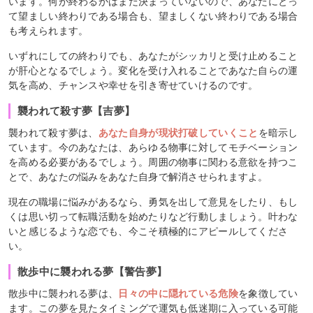
います。何が終わるかはまだ決まっていないので、あなたにとっ
て望ましい終わりである場合も、望ましくない終わりである場合
も考えられます。
いずれにしての終わりでも、あなたがシッカリと受け止めること
が肝心となるでしょう。変化を受け入れることであなた自らの運
気を高め、チャンスや幸せを引き寄せていけるのです。
襲われて殺す夢【吉夢】
襲われて殺す夢は、
あなた自身が現状打破していくこと
を暗示し
ています。今のあなたは、あらゆる物事に対してモチベーション
を高める必要があるでしょう。周囲の物事に関わる意欲を持つこ
とで、あなたの悩みをあなた自身で解消させられますよ。
現在の職場に悩みがあるなら、勇気を出して意見をしたり、もし
くは思い切って転職活動を始めたりなど行動しましょう。叶わな
いと感じるような恋でも、今こそ積極的にアピールしてくださ
い。
散歩中に襲われる夢【警告夢】
散歩中に襲われる夢は、
日々の中に隠れている危険
を象徴してい
ます。この夢を見たタイミングで運気も低迷期に入っている可能