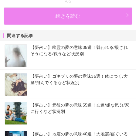
5/9
続きを読む
関連する記事
【夢占い】幽霊の夢の意味35選！襲われる/殺され
そうになる/戦うなど状況別
【夢占い】ゴキブリの夢の意味35選！体につく/大
量/飛んでくるなど状況別
【夢占い】元彼の夢の意味55選！友達/嫌な気分/家
に行くなど状況別
【夢占い】地震の夢の意味40選！大地震/寝ている