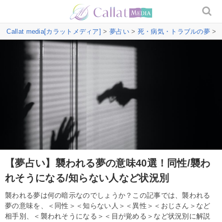
Callat media[カラットメディア]
>
夢占い
>
死・病気・トラブルの夢
>
【夢占い】襲われる夢の意味40選！同性/襲わ
れそうになる/知らない人など状況別
襲われる夢は何の暗示なのでしょうか？この記事では、襲われる
夢の意味を、＜同性＞＜知らない人＞＜異性＞＜おじさん＞など
相手別、＜襲われそうになる＞＜目が覚める＞など状況別に解説