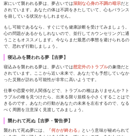
家にいて襲われる夢は、夢占いでは
深刻な心身の不調の暗示
だと
されています。あなたの体は不調をきたしていて、心もバランス
を崩している状況かもしれません。
もし可能であるなら、すぐにでも健康診断を受けてみましょう。
心の問題があるかもしれないので、並行してカウンセリングに通
うこともオススメします。今ならまだ最悪の事態を避けられるの
で、恐れず行動しましょう。
寝込みを襲われる夢【吉夢】
寝込みを襲われる夢は、夢占いでは
想定外のトラブル
の象徴だと
されています。ここから近い未来で、あなたでも予想していなか
った災難が訪れる可能性が非常に高いようです。
仕事や恋愛や対人関係などで、トラブルの種はありませんか？ト
ラブルの種を見つけたら、出来る限り規模を小さくすることはで
きるのです。あなたの行動があなたの未来を左右するので、なる
べく周囲を注意深く見渡してみましょう。
襲われて死ぬ【吉夢・警告夢】
襲われて死ぬ夢には、
「何かが終わる」
という意味が秘められて