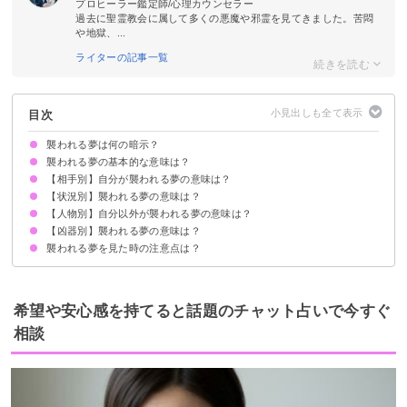
プロヒーラー鑑定師/心理カウンセラー
過去に聖霊教会に属して多くの悪魔や邪霊を見てきました。苦悶
や地獄、...
ライターの記事一覧
目次
襲われる夢は何の暗示？
襲われる夢の基本的な意味は？
【相手別】自分が襲われる夢の意味は？
不安や恐れの暗示
初夢で見たら全体運上昇
状況によって意味が決まる
【状況別】襲われる夢の意味は？
同性に襲われる夢【警告夢】
知らない人に襲われる夢【警告夢】
異性に襲われる夢【吉夢】
暴漢に襲われる夢【警告夢】
父に襲われる夢【吉夢】
母に襲われる夢【吉夢】
恋人（彼氏・彼女）に襲われる夢【吉夢】
おじさんに襲われる夢【警告夢】
兄弟に襲われる夢【警告夢】
ストーカーに襲われる夢【警告夢】
集団に襲われる夢【吉夢】
未確認生物に襲われる夢【凶夢】
動物に襲われる【警告夢】
【人物別】自分以外が襲われる夢の意味は？
襲われそうになる夢【警告夢】
襲われそうになって目が覚める夢【吉夢】
襲われそうになって逃げる夢【警告夢】
襲われそうになって戦う夢【吉夢】
家で襲われる夢【警告夢】
寝込みを襲われる夢【吉夢】
襲われて死ぬ【吉夢・警告夢】
襲われて殺す夢【吉夢】
散歩中に襲われる夢【警告夢】
仕事中に襲われる夢【警告夢】
【凶器別】襲われる夢の意味は？
家族が襲われる夢【警告夢】
友達が襲われる夢【警告夢】
他人・知らない人が襲われる夢【吉夢】
恋人（彼氏・彼女）が襲われる夢【吉夢】
好きな人が襲われる夢【吉夢】
旦那が襲われる夢【警告夢】
妻が襲われる夢【警告夢】
母が襲われる夢【警告夢】
父が襲われる夢【警告夢】
元彼が襲われる夢【吉夢】
嫌いな人が襲われる夢【吉夢】
襲われる夢を見た時の注意点は？
刃物に襲われる夢【警告夢】
ハサミに襲われる夢【吉夢】
斧に襲われる夢【吉夢】
素手に襲われる夢【警告夢】
銃に襲われる夢【凶夢】
バットに襲われる夢【警告夢】
縄で襲われる夢【警告夢】
十分な休息を取る
警告夢や凶夢の内容を人に話す
希望や安心感を持てると話題のチャット占いで今すぐ
相談