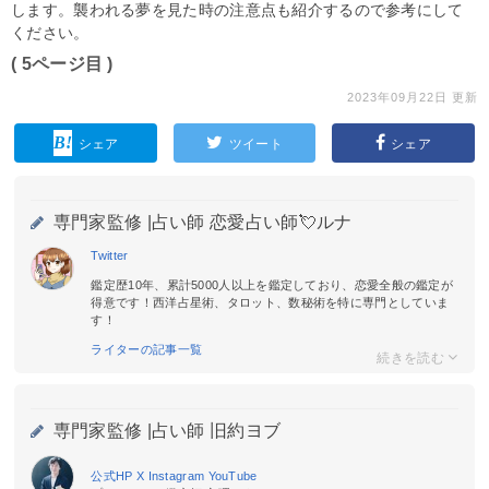
します。襲われる夢を見た時の注意点も紹介するので参考にして
ください。
( 5ページ目 )
2023年09月22日 更新
シェア
ツイート
シェア
専門家監修 |
占い師 恋愛占い師💘ルナ
Twitter
鑑定歴10年、累計5000人以上を鑑定しており、恋愛全般の鑑定が
得意です！西洋占星術、タロット、数秘術を特に専門としていま
す！
ライターの記事一覧
専門家監修 |
占い師 旧約ヨブ
公式HP
X
Instagram
YouTube