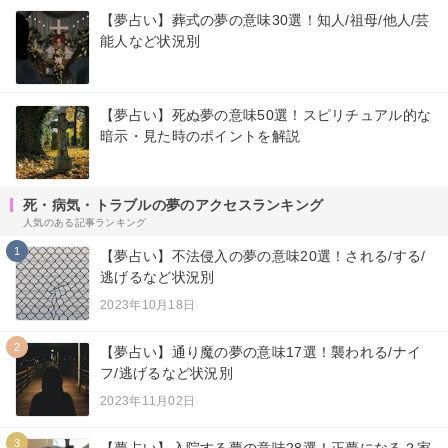
【夢占い】葬式の夢の意味30選！知人/祖母/他人/芸
能人など状況別
【夢占い】死ぬ夢の意味50選！スピリチュアル的な
暗示・見た時のポイントを解説
死・病気・トラブルの夢のアクセスランキング
人気のある記事ランキング
1
【夢占い】不法侵入の夢の意味20選！される/する/
逃げるなど状況別
2023年10月18日
2
【夢占い】通り魔の夢の意味17選！襲われる/ナイ
フ/逃げるなど状況別
2023年11月02日
3
【夢占い】入院する夢の意味28選！正夢になる？家