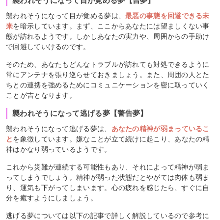
襲われそうになって目が覚める夢【吉夢】
襲われそうになって目が覚める夢は、
最悪の事態を回避できる未
来
を暗示しています。まず、ここからあなたには望ましくない事
態が訪れるようです。しかしあなたの実力や、周囲からの手助け
で回避していけるのです。
そのため、あなたもどんなトラブルが訪れても対処できるように
常にアンテナを張り巡らせておきましょう。また、周囲の人とた
ちとの連携を強めるためにコミュニケーションを密に取っていく
ことが吉となります。
襲われそうになって逃げる夢【警告夢】
襲われそうになって逃げる夢は、
あなたの精神が弱まっているこ
と
を象徴しています。嫌なことが立て続けに起こり、あなたの精
神はかなり弱っているようです。
これから災難が連続する可能性もあり、それによって精神が弱ま
ってしまうでしょう。精神が弱った状態だとやがては肉体も弱ま
り、運気も下がってしまいます。心の疲れを感じたら、すぐに自
分を癒すようにしましょう。
逃げる夢については以下の記事で詳しく解説しているので参考に