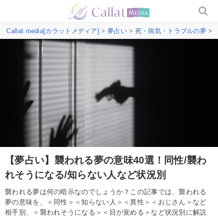
Callat media[カラットメディア]
>
夢占い
>
死・病気・トラブルの夢
>
【夢占い】襲われる夢の意味40選！同性/襲わ
れそうになる/知らない人など状況別
襲われる夢は何の暗示なのでしょうか？この記事では、襲われる
夢の意味を、＜同性＞＜知らない人＞＜異性＞＜おじさん＞など
相手別、＜襲われそうになる＞＜目が覚める＞など状況別に解説