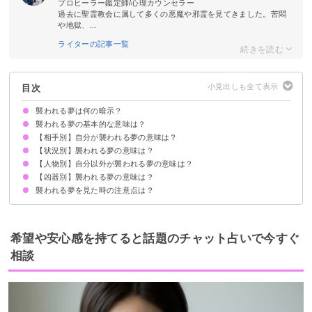
プロヒーラー鑑定師/心理カウンセラー
過去に聖霊教会に属して多くの悪魔や邪霊を見てきました。苦悶
や地獄、...
ライターの記事一覧
目次
襲われる夢は何の暗示？
襲われる夢の基本的な意味は？
【相手別】自分が襲われる夢の意味は？
不安や恐れの暗示
初夢で見たら全体運上昇
状況によって意味が決まる
【状況別】襲われる夢の意味は？
同性に襲われる夢【警告夢】
知らない人に襲われる夢【警告夢】
異性に襲われる夢【吉夢】
暴漢に襲われる夢【警告夢】
父に襲われる夢【吉夢】
母に襲われる夢【吉夢】
恋人（彼氏・彼女）に襲われる夢【吉夢】
おじさんに襲われる夢【警告夢】
兄弟に襲われる夢【警告夢】
ストーカーに襲われる夢【警告夢】
集団に襲われる夢【吉夢】
未確認生物に襲われる夢【凶夢】
動物に襲われる【警告夢】
【人物別】自分以外が襲われる夢の意味は？
襲われそうになる夢【警告夢】
襲われそうになって目が覚める夢【吉夢】
襲われそうになって逃げる夢【警告夢】
襲われそうになって戦う夢【吉夢】
家で襲われる夢【警告夢】
寝込みを襲われる夢【吉夢】
襲われて死ぬ【吉夢・警告夢】
襲われて殺す夢【吉夢】
散歩中に襲われる夢【警告夢】
仕事中に襲われる夢【警告夢】
【凶器別】襲われる夢の意味は？
家族が襲われる夢【警告夢】
友達が襲われる夢【警告夢】
他人・知らない人が襲われる夢【吉夢】
恋人（彼氏・彼女）が襲われる夢【吉夢】
好きな人が襲われる夢【吉夢】
旦那が襲われる夢【警告夢】
妻が襲われる夢【警告夢】
母が襲われる夢【警告夢】
父が襲われる夢【警告夢】
元彼が襲われる夢【吉夢】
嫌いな人が襲われる夢【吉夢】
襲われる夢を見た時の注意点は？
刃物に襲われる夢【警告夢】
ハサミに襲われる夢【吉夢】
斧に襲われる夢【吉夢】
素手に襲われる夢【警告夢】
銃に襲われる夢【凶夢】
バットに襲われる夢【警告夢】
縄で襲われる夢【警告夢】
十分な休息を取る
警告夢や凶夢の内容を人に話す
希望や安心感を持てると話題のチャット占いで今すぐ
相談