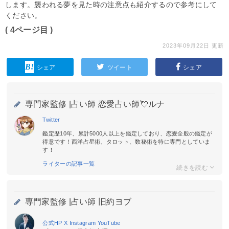
します。襲われる夢を見た時の注意点も紹介するので参考にして
ください。
( 4ページ目 )
2023年09月22日 更新
シェア
ツイート
シェア
専門家監修 |
占い師 恋愛占い師💘ルナ
Twitter
鑑定歴10年、累計5000人以上を鑑定しており、恋愛全般の鑑定が
得意です！西洋占星術、タロット、数秘術を特に専門としていま
す！
ライターの記事一覧
専門家監修 |
占い師 旧約ヨブ
公式HP
X
Instagram
YouTube