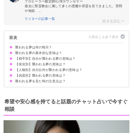
プロヒーラー鑑定師/心理カウンセラー
過去に聖霊教会に属して多くの悪魔や邪霊を見てきました。苦悶
や地獄、...
ライターの記事一覧
目次
襲われる夢は何の暗示？
襲われる夢の基本的な意味は？
【相手別】自分が襲われる夢の意味は？
不安や恐れの暗示
初夢で見たら全体運上昇
状況によって意味が決まる
【状況別】襲われる夢の意味は？
同性に襲われる夢【警告夢】
知らない人に襲われる夢【警告夢】
異性に襲われる夢【吉夢】
暴漢に襲われる夢【警告夢】
父に襲われる夢【吉夢】
母に襲われる夢【吉夢】
恋人（彼氏・彼女）に襲われる夢【吉夢】
おじさんに襲われる夢【警告夢】
兄弟に襲われる夢【警告夢】
ストーカーに襲われる夢【警告夢】
集団に襲われる夢【吉夢】
未確認生物に襲われる夢【凶夢】
動物に襲われる【警告夢】
【人物別】自分以外が襲われる夢の意味は？
襲われそうになる夢【警告夢】
襲われそうになって目が覚める夢【吉夢】
襲われそうになって逃げる夢【警告夢】
襲われそうになって戦う夢【吉夢】
家で襲われる夢【警告夢】
寝込みを襲われる夢【吉夢】
襲われて死ぬ【吉夢・警告夢】
襲われて殺す夢【吉夢】
散歩中に襲われる夢【警告夢】
仕事中に襲われる夢【警告夢】
【凶器別】襲われる夢の意味は？
家族が襲われる夢【警告夢】
友達が襲われる夢【警告夢】
他人・知らない人が襲われる夢【吉夢】
恋人（彼氏・彼女）が襲われる夢【吉夢】
好きな人が襲われる夢【吉夢】
旦那が襲われる夢【警告夢】
妻が襲われる夢【警告夢】
母が襲われる夢【警告夢】
父が襲われる夢【警告夢】
元彼が襲われる夢【吉夢】
嫌いな人が襲われる夢【吉夢】
襲われる夢を見た時の注意点は？
刃物に襲われる夢【警告夢】
ハサミに襲われる夢【吉夢】
斧に襲われる夢【吉夢】
素手に襲われる夢【警告夢】
銃に襲われる夢【凶夢】
バットに襲われる夢【警告夢】
縄で襲われる夢【警告夢】
十分な休息を取る
警告夢や凶夢の内容を人に話す
希望や安心感を持てると話題のチャット占いで今すぐ
相談