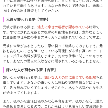
すでに周囲からは依存対象から離れ、自立するように強く求めら
れている可能性もあります。あなた自身の足で踏み出し、未来に
向けて歩み出す練習をしてください。
元彼が襲われる夢【吉夢】
元彼が襲われる夢は、
過去に幸せの秘密が隠されている
暗示で
す。すでに別れた元彼との復縁の可能性もあれば。意外なところ
に金銭面や仕事面の幸せのキッカケが隠されているようですよ。
元彼に未練があるとしたら、思い切って連絡してみましょう。元
彼もあなたのことを気になっている可能性が非常に高いので、ト
ントン拍子の復縁が実現しますよ。お金や仕事に関してのキッカ
ケも、あなたの過去の失敗などに隠されているかもしれません。
嫌いな人が襲われる夢【吉夢】
嫌いな人が襲われる夢は、
嫌いな人との間に生じている距離
を象
徴しています。あなたの嫌いな人は転勤や家庭事情などによっ
て、近々離れていくでしょう。そこから、あなたの穏やかな生活
が始まってくれますよ。
また、穏やかな生活は穏やかな心を育みます。穏やかな心は運気
を高める要素となるので、これからはより素晴らしい交流関係を