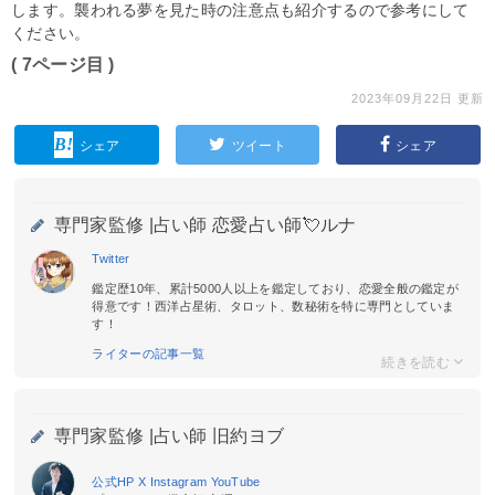
します。襲われる夢を見た時の注意点も紹介するので参考にして
ください。
( 7ページ目 )
2023年09月22日 更新
シェア
ツイート
シェア
専門家監修 |
占い師 恋愛占い師💘ルナ
Twitter
鑑定歴10年、累計5000人以上を鑑定しており、恋愛全般の鑑定が
得意です！西洋占星術、タロット、数秘術を特に専門としていま
す！
ライターの記事一覧
専門家監修 |
占い師 旧約ヨブ
公式HP
X
Instagram
YouTube