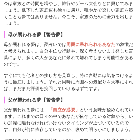
今は家族との時間を増やし、旅行やゲーム大会などに興じてみま
しょう。低下した家庭運も徐々に戻り、穏やかで楽しい家庭を築
くことも夢ではありません。今こそ、家族のために全力を出しま
しょう。
母が襲われる夢【警告夢】
母が襲われる夢は、夢占いでは
周囲に呆れられるあなた
の象徴だ
と考えられます。自分本位な行動や、深く考えないまま発した言
葉により、多くの人があなたに呆れて離れてしまう可能性がある
のです。
すぐにでも他者との接し方を見直し、特に言動には気をつけるよ
うに徹底しましょう。それと同時に周囲への気配りを大事にすれ
ば、まだまだ評価を挽回していけるはずですよ。
父が襲われる夢【警告夢】
父が襲われる夢には、
「自立が必要」
という意味が秘められてい
ます。これまでの日々の中であなたが依存している対象から、い
い加減に離れなければいけないタイミングが近づいているので
す。自分が何に依存しているのか、改めて明らかにしましょう。