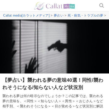
Callat media[カラットメディア]
>
夢占い
>
死・病気・トラブルの夢
>
【夢占い】襲われる夢の意味40選！同性/襲わ
れそうになる/知らない人など状況別
襲われる夢は何の暗示なのでしょうか？この記事では、襲われる
夢の意味を、＜同性＞＜知らない人＞＜異性＞＜おじさん＞など
相手別、＜襲われそうになる＞＜目が覚める＞など状況別に解説