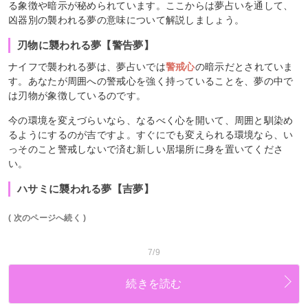
る象徴や暗示が秘められています。ここからは夢占いを通して、
凶器別の襲われる夢の意味について解説しましょう。
刃物に襲われる夢【警告夢】
ナイフで襲われる夢は、夢占いでは
警戒心
の暗示だとされていま
す。あなたが周囲への警戒心を強く持っていることを、夢の中で
は刃物が象徴しているのです。
今の環境を変えづらいなら、なるべく心を開いて、周囲と馴染め
るようにするのが吉ですよ。すぐにでも変えられる環境なら、い
っそのこと警戒しないで済む新しい居場所に身を置いてくださ
い。
ハサミに襲われる夢【吉夢】
( 次のページへ続く )
7/9
続きを読む