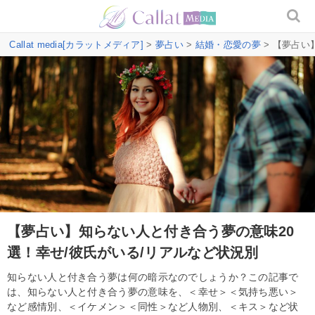
Callat media[カラットメディア]
>
夢占い
>
結婚・恋愛の夢
> 【夢占い
【夢占い】知らない人と付き合う夢の意味20
選！幸せ/彼氏がいる/リアルなど状況別
知らない人と付き合う夢は何の暗示なのでしょうか？この記事で
は、知らない人と付き合う夢の意味を、＜幸せ＞＜気持ち悪い＞
など感情別、＜イケメン＞＜同性＞など人物別、＜キス＞など状