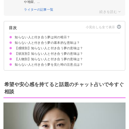
や地獄、...
ライターの記事一覧
目次
知らない人と付き合う夢は何の暗示？
知らない人と付き合う夢の基本的な意味は？
【感情別】知らない人と付き合う夢の意味は？
恋愛運が上がっているサイン
状況によって意味が決まる
【状況別】知らない人と付き合う夢の意味は？
知らない人と付き合って幸せな夢【吉夢】
知らない人と付き合って気持ち悪い・嫌だと感じる夢【凶夢】
知らない人と付き合って楽しい夢【吉夢】
【人物別】知らない人と付き合う夢の意味は？
彼氏がいるのに知らない人と付き合う夢【警告夢】
知らない人と付き合うのがリアルな夢【予知夢】
知らない人と付き合っていちゃつく夢【警告夢】
知らない人と付き合ってキスする夢【警告夢】
知らない人と付き合って喧嘩する夢【吉夢】
知らない人に告白されて付き合う夢【吉夢】
知らない人と付き合って浮気される夢【警告夢】
知らない人と付き合う夢を見た時の注意点は？
同性の知らない人と付き合う夢【警告夢】
異性の知らない人と付き合う夢【吉夢・凶夢】
知らないイケメンと付き合う夢【吉夢】
顔がはっきりわかる知らない人と付き合う夢【予知夢】
名前がはっきりわかる知らない人と付き合う夢【予知夢】
年下の知らない人と付き合う夢【吉夢】
年上の知らない人と付き合う夢【吉夢】
知らない芸能人と付き合う夢【警告夢】
知らない既婚者と付き合う夢【警告夢】
知らない外国人と付き合う夢【吉夢】
恋愛に積極的になる
吉夢なら話さず警告夢や凶夢は人に話す
希望や安心感を持てると話題のチャット占いで今すぐ
相談