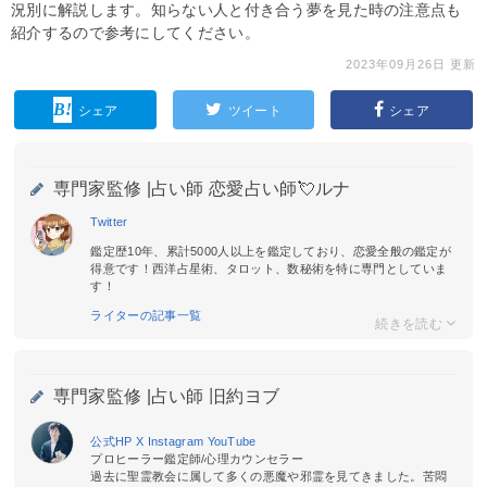
況別に解説します。知らない人と付き合う夢を見た時の注意点も
紹介するので参考にしてください。
2023年09月26日 更新
シェア
ツイート
シェア
専門家監修 |
占い師 恋愛占い師💘ルナ
Twitter
鑑定歴10年、累計5000人以上を鑑定しており、恋愛全般の鑑定が
得意です！西洋占星術、タロット、数秘術を特に専門としていま
す！
ライターの記事一覧
専門家監修 |
占い師 旧約ヨブ
公式HP
X
Instagram
YouTube
プロヒーラー鑑定師/心理カウンセラー
過去に聖霊教会に属して多くの悪魔や邪霊を見てきました。苦悶