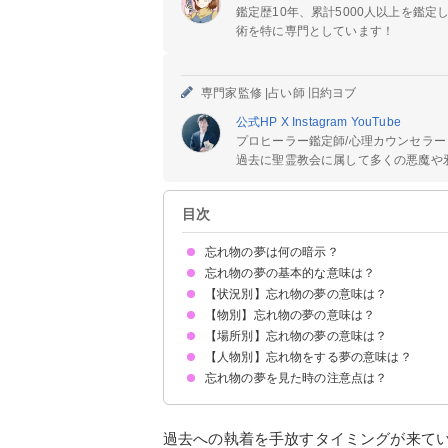
鑑定歴10年、累計5000人以上を鑑
術を特に専門としています！
専門家監修 |
占い師 旧約ヨブ
公式HP
X
Instagram
YouTube
プロヒーラー鑑定師/心理カウンセラー
過去に聖霊教会に属して多くの悪魔や邪
目次
忘れ物の夢は何の暗示？
忘れ物の夢の基本的な意味は？
【状況別】忘れ物の夢の意味は？
①大事なことを忘れているという暗示
②過去の忘れたい出来事の象徴
状況によって意味が決まる
【物別】忘れ物の夢の意味は？
忘れ物をする夢【警告夢】
忘れ物を取りに行く夢【警告夢】
忘れ物を届けてくれる夢【吉夢】
忘れ物で遅刻する夢【警告夢】
旅行で忘れ物をする夢【警告夢】
忘れ物を探す夢【警告夢】
忘れ物が見つかる夢【警告夢】
忘れ物で怒られる夢【警告夢】
忘れ物を諦める夢【吉夢】
忘れ物をして焦る夢【警告夢】
忘れ物をして借りる夢【吉夢】
忘れ物を届ける夢【凶夢】
忘れ物を思い出す夢【吉夢】
【場所別】忘れ物の夢の意味は？
荷物を忘れる夢【吉夢】
靴を忘れる夢【吉夢】
かばんを忘れる夢【警告夢】
財布を忘れる夢【警告夢】
服を忘れる夢【警告夢】
教科書を忘れる夢【凶夢】
靴下を忘れる夢【凶夢】
マスクを忘れる夢【凶夢】
化粧品を忘れる夢【警告夢】
スマホを忘れる夢【警告夢】
パスポートを忘れる夢【警告夢】
チケットを忘れる夢【警告夢】
【人物別】忘れ物をする夢の意味は？
学校で忘れ物をする夢【警告夢】
自宅に忘れ物をする夢【警告夢】
車に忘れ物をする夢【警告夢】
電車に忘れ物をする夢【凶夢】
空港に忘れ物をする夢【警告夢】
旅行先に忘れ物をする夢【警告夢】
忘れ物の夢を見た時の注意点は？
友達が忘れ物をする夢【警告夢】
恋人が忘れ物をする夢【警告夢】
子供が忘れ物をする夢【警告夢】
他人が忘れ物をする夢【吉夢】
吉夢なら話さず警告夢や凶夢は人に話す
過去への執着を手放すタイミングが来て