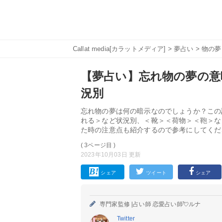
Callat media[カラットメディア]
>
夢占い
>
物の夢
【夢占い】忘れ物の夢の意味
況別
忘れ物の夢は何の暗示なのでしょうか？この
れる＞など状況別、＜靴＞＜荷物＞＜鞄＞な
た時の注意点も紹介するので参考にしてくだ
( 3ページ目 )
2023年10月03日 更新
シェア
ツイート
シェア
専門家監修 |
占い師 恋愛占い師💘ルナ
Twitter