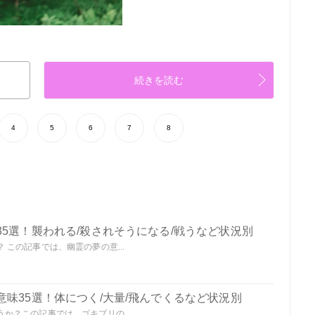
続きを読む
4
5
6
7
8
5選！襲われる/殺されそうになる/戦うなど状況別
この記事では、幽霊の夢の意...
味35選！体につく/大量/飛んでくるなど状況別
か？この記事では、ゴキブリの...