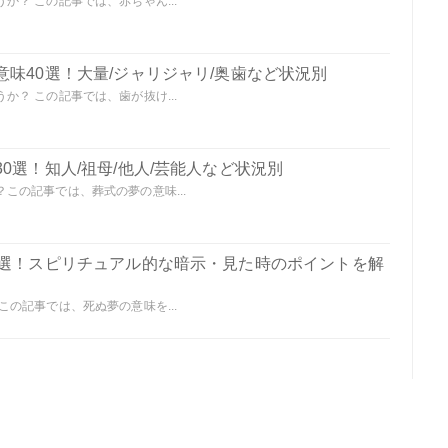
？ この記事では、赤ちゃん...
味40選！大量/ジャリジャリ/奥歯など状況別
？ この記事では、歯が抜け...
0選！知人/祖母/他人/芸能人など状況別
この記事では、葬式の夢の意味...
0選！スピリチュアル的な暗示・見た時のポイントを解
の記事では、死ぬ夢の意味を...