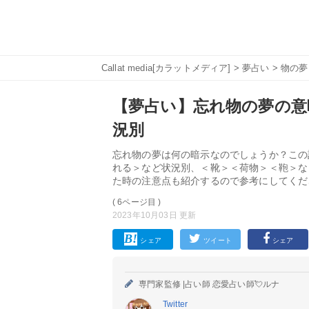
Callat media[カラットメディア]
>
夢占い
>
物の夢
【夢占い】忘れ物の夢の意味
況別
忘れ物の夢は何の暗示なのでしょうか？この
れる＞など状況別、＜靴＞＜荷物＞＜鞄＞な
た時の注意点も紹介するので参考にしてくだ
( 6ページ目 )
2023年10月03日 更新
シェア
ツイート
シェア
専門家監修 |
占い師 恋愛占い師💘ルナ
Twitter