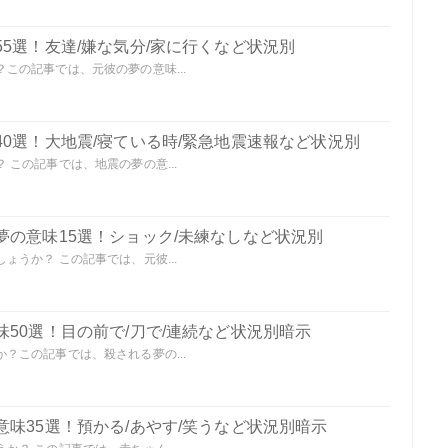
5選！友達/嫌な気分/家に行くなど状況別
この記事では、元彼の夢の意味...
0選！大地震/寝ている時/緊急地震速報など状況別
この記事では、地震の夢の意...
夢の意味15選！ショック/未練なしなど状況別
うか？ この記事では、元彼...
50選！目の前で/刀で/連続など状況別暗示
？この記事では、殺される夢の...
味35選！預かる/あやす/笑うなど状況別暗示