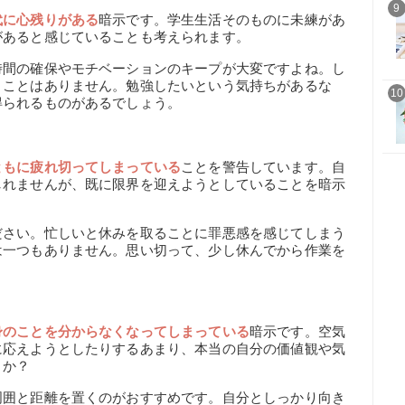
9
代に心残りがある
暗示です。学生生活そのものに未練があ
があると感じていることも考えられます。
時間の確保やモチベーションのキープが大変ですよね。し
うことはありません。勉強したいという気持ちがあるな
10
得られるものがあるでしょう。
ともに疲れ切ってしまっている
ことを警告しています。自
しれませんが、既に限界を迎えようとしていることを暗示
ださい。忙しいと休みを取ることに罪悪感を感じてしまう
は一つもありません。思い切って、少し休んでから作業を
身のことを分からなくなってしまっている
暗示です。空気
に応えようとしたりするあまり、本当の自分の価値観や気
うか？
周囲と距離を置くのがおすすめです。自分としっかり向き