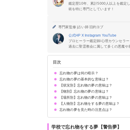
鑑定歴10年、累計5000人以上を鑑
術を特に専門としています！
専門家監修 |
占い師 旧約ヨブ
公式HP
X
Instagram
YouTube
プロヒーラー鑑定師/心理カウンセラー
過去に聖霊教会に属して多くの悪魔や邪
目次
忘れ物の夢は何の暗示？
忘れ物の夢の基本的な意味は？
【状況別】忘れ物の夢の意味は？
①大事なことを忘れているという暗示
②過去の忘れたい出来事の象徴
状況によって意味が決まる
【物別】忘れ物の夢の意味は？
忘れ物をする夢【警告夢】
忘れ物を取りに行く夢【警告夢】
忘れ物を届けてくれる夢【吉夢】
忘れ物で遅刻する夢【警告夢】
旅行で忘れ物をする夢【警告夢】
忘れ物を探す夢【警告夢】
忘れ物が見つかる夢【警告夢】
忘れ物で怒られる夢【警告夢】
忘れ物を諦める夢【吉夢】
忘れ物をして焦る夢【警告夢】
忘れ物をして借りる夢【吉夢】
忘れ物を届ける夢【凶夢】
忘れ物を思い出す夢【吉夢】
【場所別】忘れ物の夢の意味は？
荷物を忘れる夢【吉夢】
靴を忘れる夢【吉夢】
かばんを忘れる夢【警告夢】
財布を忘れる夢【警告夢】
服を忘れる夢【警告夢】
教科書を忘れる夢【凶夢】
靴下を忘れる夢【凶夢】
マスクを忘れる夢【凶夢】
化粧品を忘れる夢【警告夢】
スマホを忘れる夢【警告夢】
パスポートを忘れる夢【警告夢】
チケットを忘れる夢【警告夢】
【人物別】忘れ物をする夢の意味は？
学校で忘れ物をする夢【警告夢】
自宅に忘れ物をする夢【警告夢】
車に忘れ物をする夢【警告夢】
電車に忘れ物をする夢【凶夢】
空港に忘れ物をする夢【警告夢】
旅行先に忘れ物をする夢【警告夢】
忘れ物の夢を見た時の注意点は？
友達が忘れ物をする夢【警告夢】
恋人が忘れ物をする夢【警告夢】
子供が忘れ物をする夢【警告夢】
他人が忘れ物をする夢【吉夢】
吉夢なら話さず警告夢や凶夢は人に話す
学校で忘れ物をする夢【警告夢】