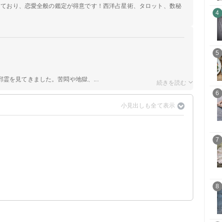
定しており、恋愛全般の鑑定が得意です！西洋占星術、タロット、数秘
4
5
霊を見てきました。苦悶や地獄、...
6
7
8