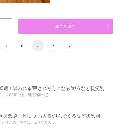
続きを読む
4
5
6
7
8
5選！襲われる/殺されそうになる/戦うなど状況別
この記事では、幽霊の夢の意...
味35選！体につく/大量/飛んでくるなど状況別
か？この記事では、ゴキブリの...