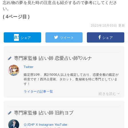
忘れ物の夢を見た時の注意点も紹介するので参考にしてくださ
い。
( 4ページ目 )
2023年10月03日 更新
シェア
ツイート
シェア
専門家監修 |
占い師 恋愛占い師💘ルナ
Twitter
鑑定歴10年、累計5000人以上を鑑定しており、恋愛全般の鑑定が
得意です！西洋占星術、タロット、数秘術を特に専門としていま
す！
ライターの記事一覧
専門家監修 |
占い師 旧約ヨブ
公式HP
X
Instagram
YouTube