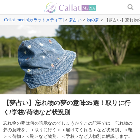
Callat media[カラットメディア]
>
夢占い
>
物の夢
> 【夢占い】忘れ物
【夢占い】忘れ物の夢の意味35選！取りに行
く/学校/荷物など状況別
忘れ物の夢は何の暗示なのでしょうか？この記事では、忘れ物の
夢の意味を、＜取りに行く＞＜届けてくれる＞など状況別、＜靴
＞＜荷物＞＜鞄＞など物別、＜学校＞など人物別に解説します。