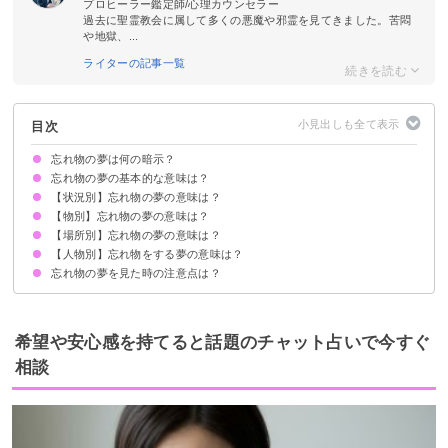
プロヒーラー鑑定師/心理カウンセラー
過去に聖霊教会に属して多くの悪魔や邪霊を見てきました。苦悶
や地獄、...
ライターの記事一覧
目次
忘れ物の夢は何の暗示？
忘れ物の夢の基本的な意味は？
【状況別】忘れ物の夢の意味は？
①大事なことを忘れているという暗示
②過去の忘れたい出来事の象徴
状況によって意味が決まる
【物別】忘れ物の夢の意味は？
忘れ物をする夢【警告夢】
忘れ物を取りに行く夢【警告夢】
忘れ物を届けてくれる夢【吉夢】
忘れ物で遅刻する夢【警告夢】
旅行で忘れ物をする夢【警告夢】
忘れ物を探す夢【警告夢】
忘れ物が見つかる夢【警告夢】
忘れ物で怒られる夢【警告夢】
忘れ物を諦める夢【吉夢】
忘れ物をして焦る夢【警告夢】
忘れ物をして借りる夢【吉夢】
忘れ物を届ける夢【凶夢】
忘れ物を思い出す夢【吉夢】
【場所別】忘れ物の夢の意味は？
荷物を忘れる夢【吉夢】
靴を忘れる夢【吉夢】
かばんを忘れる夢【警告夢】
財布を忘れる夢【警告夢】
服を忘れる夢【警告夢】
教科書を忘れる夢【凶夢】
靴下を忘れる夢【凶夢】
マスクを忘れる夢【凶夢】
化粧品を忘れる夢【警告夢】
スマホを忘れる夢【警告夢】
パスポートを忘れる夢【警告夢】
チケットを忘れる夢【警告夢】
【人物別】忘れ物をする夢の意味は？
学校で忘れ物をする夢【警告夢】
自宅に忘れ物をする夢【警告夢】
車に忘れ物をする夢【警告夢】
電車に忘れ物をする夢【凶夢】
空港に忘れ物をする夢【警告夢】
旅行先に忘れ物をする夢【警告夢】
忘れ物の夢を見た時の注意点は？
友達が忘れ物をする夢【警告夢】
恋人が忘れ物をする夢【警告夢】
子供が忘れ物をする夢【警告夢】
他人が忘れ物をする夢【吉夢】
吉夢なら話さず警告夢や凶夢は人に話す
希望や安心感を持てると話題のチャット占いで今すぐ
相談