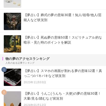
【夢占い】葬式の夢の意味30選！知人/祖母/他人/芸
能人など状況別
【夢占い】死ぬ夢の意味50選！スピリチュアル的な
暗示・見た時のポイントを解説
物の夢のアクセスランキング
人気のある記事ランキング
1
【夢占い】スマホの画面が割れる夢の意味12選！真
っ二つ/バキバキなど状況別
2023年11月03日
2
【夢占い】うんこ(うんち・大便)の夢の意味30選！
大量/見る/踏むなど状況別
2024年01月12日