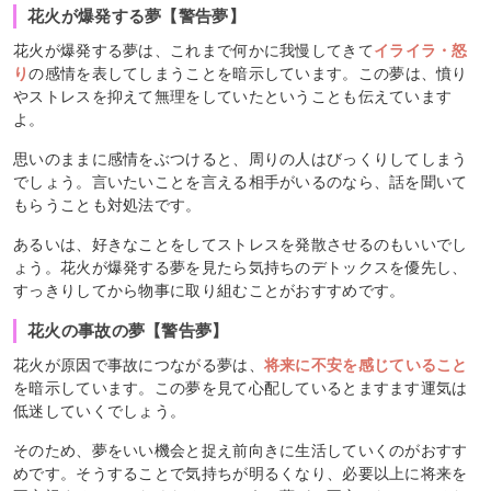
花火が爆発する夢【警告夢】
花火が爆発する夢は、これまで何かに我慢してきて
イライラ・怒
り
の感情を表してしまうことを暗示しています。この夢は、憤り
やストレスを抑えて無理をしていたということも伝えています
よ。
思いのままに感情をぶつけると、周りの人はびっくりしてしまう
でしょう。言いたいことを言える相手がいるのなら、話を聞いて
もらうことも対処法です。
あるいは、好きなことをしてストレスを発散させるのもいいでし
ょう。花火が爆発する夢を見たら気持ちのデトックスを優先し、
すっきりしてから物事に取り組むことがおすすめです。
花火の事故の夢【警告夢】
花火が原因で事故につながる夢は、
将来に不安を感じていること
を暗示しています。この夢を見て心配しているとますます運気は
低迷していくでしょう。
そのため、夢をいい機会と捉え前向きに生活していくのがおすす
めです。そうすることで気持ちが明るくなり、必要以上に将来を