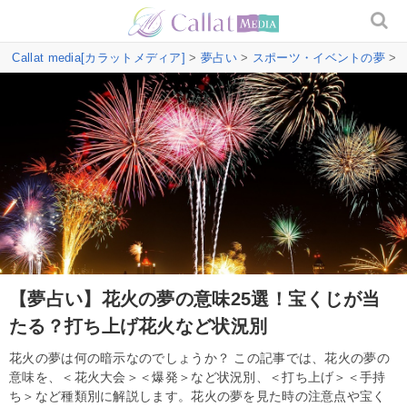
Callat media[カラットメディア]
>
夢占い
>
スポーツ・イベントの夢
>
【夢占い】花火の夢の意味25選！宝くじが当
たる？打ち上げ花火など状況別
花火の夢は何の暗示なのでしょうか？ この記事では、花火の夢の
意味を、＜花火大会＞＜爆発＞など状況別、＜打ち上げ＞＜手持
ち＞など種類別に解説します。花火の夢を見た時の注意点や宝く