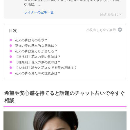
や地獄、...
ライターの記事一覧
目次
花火の夢は何の暗示？
花火の夢の基本的な意味は？
花火の夢は宝くじが当たる？
憧れや華々しさの象徴
状況によって意味が決まる
【状況別】花火の夢の意味は？
吉夢の花火の夢なら当たるかも
花火の夢を見て宝くじが当たった体験談
【種類別】花火の夢の意味は？
花火大会の夢【吉夢】
花火が爆発する夢【警告夢】
花火の事故の夢【警告夢】
花火と夜景の夢【警告夢】
花火が空高く上がる夢【吉夢】
花火を見て泣く夢【警告夢】
祭りで花火を見る夢【警告夢】
花火の写真を見る夢【吉夢】
花火の音の夢【警告夢】
花火が落ちる夢【警告夢】
花火で火傷する夢【逆夢・警告夢】
花火の音だけが聞こえる夢【警告夢】
雨の日に花火を見る夢【吉夢】
昼間に花火を見る夢【警告夢】
【人物別】誰かと花火を見る夢の意味は？
打ち上げ花火の夢【吉夢】
手持ち花火の夢【吉夢】
線香花火の夢【吉夢】
吹き出し花火の夢【警告夢】
花火の夢を見た時の注意点は？
友達と花火を見る夢【警告夢】
家族と花火を見る夢【吉夢・警告夢】
恋人や結婚相手と花火を見る夢【警告夢】
好きな人と花火を見る夢【警告夢】
元恋人と花火を見る夢【警告夢】
芸能人と花火を見る夢【警告夢】
異性と花火を見る夢【警告夢】
吉夢なら話さず警告夢や凶夢は人に話す
希望や安心感を持てると話題のチャット占いで今すぐ
相談