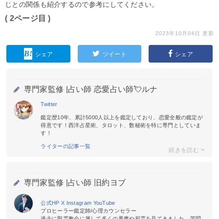
じとの関係も紹介するので参考にしてください。
( 2ページ目 )
2023年10月04日 更新
シェア
ツイート
シェア
専門家監修 |
占い師 恋愛占い師💘ルナ
Twitter
鑑定歴10年、累計5000人以上を鑑定しており、恋愛全般の鑑定が
得意です！西洋占星術、タロット、数秘術を特に専門としていま
す！
ライターの記事一覧
専門家監修 |
占い師 旧約ヨブ
公式HP
X
Instagram
YouTube
プロヒーラー鑑定師/心理カウンセラー
過去に聖霊教会に属して多くの悪魔や邪霊を見てきました。苦悶