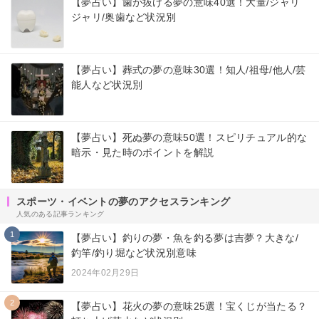
【夢占い】歯が抜ける夢の意味40選！大量/ジャリ
ジャリ/奥歯など状況別
【夢占い】葬式の夢の意味30選！知人/祖母/他人/芸
能人など状況別
【夢占い】死ぬ夢の意味50選！スピリチュアル的な
暗示・見た時のポイントを解説
スポーツ・イベントの夢のアクセスランキング
人気のある記事ランキング
1
【夢占い】釣りの夢・魚を釣る夢は吉夢？大きな/
釣竿/釣り堀など状況別意味
2024年02月29日
2
【夢占い】花火の夢の意味25選！宝くじが当たる？