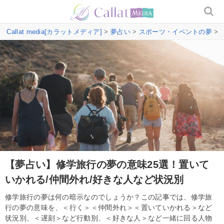
Callat media[カラットメディア]
>
夢占い
>
スポーツ・イベントの夢
>
【夢占い】修学旅行の夢の意味25選！置いて
いかれる/仲間外れ/好きな人など状況別
修学旅行の夢は何の暗示なのでしょうか？この記事では、修学旅
行の夢の意味を、＜行く＞＜仲間外れ＞＜置いていかれる＞など
状況別、＜遅刻＞など行動別、＜好きな人＞など一緒に回る人物