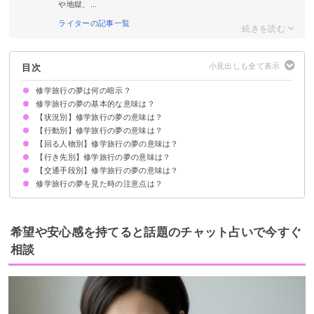
や地獄、...
ライターの記事一覧
目次
修学旅行の夢は何の暗示？
修学旅行の夢の基本的な意味は？
【状況別】修学旅行の夢の意味は？
プレッシャーやストレスを感じている暗示
修学旅行の夢ばかり見る場合は仕事運アップ
状況によって意味が決まる
【行動別】修学旅行の夢の意味は？
修学旅行に行く夢【警告夢】
修学旅行に行けない夢【警告夢】
修学旅行で置いていかれる夢【警告夢】
修学旅行で仲間外れにされる夢【警告夢】
修学旅行で迷子になる夢【警告夢】
修学旅行で体調不良になる夢【警告夢】
修学旅行が中止になる夢【凶夢】
【回る人物別】修学旅行の夢の意味は？
修学旅行に遅刻する夢【警告夢】
修学旅行でバスに乗り遅れる夢【警告夢】
修学旅行で忘れ物をする夢【警告夢】
修学旅行で風呂に入る夢【吉夢・警告夢】
修学旅行で写真を撮る夢【吉夢】
修学旅行でお土産を買う夢【警告夢】
【行き先別】修学旅行の夢の意味は？
好きな人と修学旅行を回る夢【吉夢】
友達と修学旅行を回る夢【警告夢】
先生と修学旅行を回る夢【吉夢】
知らない人と修学旅行を回る夢【吉夢】
【交通手段別】修学旅行の夢の意味は？
修学旅行で海外に行く夢【吉夢】
修学旅行で海に行く夢【警告夢】
修学旅行でテーマパークに行く夢【警告夢】
修学旅行で神社に行く夢【警告夢】
修学旅行の夢を見た時の注意点は？
バスで修学旅行に行く夢【凶夢】
飛行機で修学旅行に行く夢【吉夢】
新幹線で修学旅行に行く夢【吉夢】
船で修学旅行に行く夢【警告夢】
十分な休息を取る
吉夢なら話さず警告夢や凶夢は人に話す
希望や安心感を持てると話題のチャット占いで今すぐ
相談