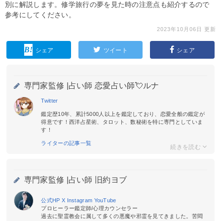
別に解説します。修学旅行の夢を見た時の注意点も紹介するので
参考にしてください。
2023年10月06日 更新
シェア
ツイート
シェア
専門家監修 |
占い師 恋愛占い師💘ルナ
Twitter
鑑定歴10年、累計5000人以上を鑑定しており、恋愛全般の鑑定が
得意です！西洋占星術、タロット、数秘術を特に専門としていま
す！
ライターの記事一覧
専門家監修 |
占い師 旧約ヨブ
公式HP
X
Instagram
YouTube
プロヒーラー鑑定師/心理カウンセラー
過去に聖霊教会に属して多くの悪魔や邪霊を見てきました。苦悶