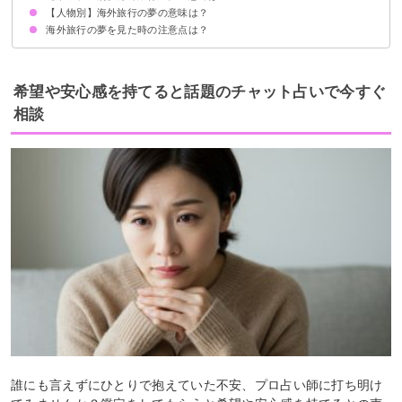
【人物別】海外旅行の夢の意味は？
海外旅行に行けない夢【凶夢】
海外旅行でパスポートを忘れる夢【警告夢】
海外旅行で忘れ物をする【警告夢】
海外旅行で迷子になる夢【凶夢】
海外旅行から帰れない夢【凶夢】
海外旅行で財布を盗まれる夢【吉夢】
海外旅行で怪我をする夢【凶夢】
海外旅行の夢を見た時の注意点は？
友達と海外旅行に行く夢【吉夢】
1人で海外旅行に行く夢【吉夢】
家族と海外旅行に行く夢【吉夢】
元彼と海外旅行に行く夢【吉夢・凶夢】
好きな人と海外旅行に行く夢【凶夢】
知らない人と海外旅行に行く夢【吉夢】
祖父母と海外旅行に行く夢【吉夢】
恋人と海外旅行に行く夢【吉夢】
積極的に新しいことにチャレンジする
吉夢なら話さず警告夢や凶夢なら人に話す
希望や安心感を持てると話題のチャット占いで今すぐ
相談
誰にも言えずにひとりで抱えていた不安、プロ占い師に打ち明け