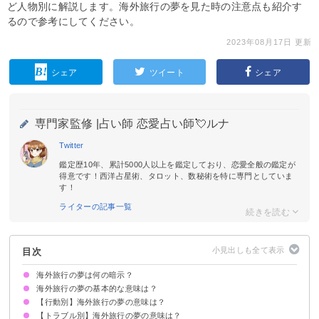
ど人物別に解説します。海外旅行の夢を見た時の注意点も紹介す
るので参考にしてください。
2023年08月17日 更新
シェア
ツイート
シェア
専門家監修 |
占い師 恋愛占い師💘ルナ
Twitter
鑑定歴10年、累計5000人以上を鑑定しており、恋愛全般の鑑定が
得意です！西洋占星術、タロット、数秘術を特に専門としていま
す！
ライターの記事一覧
目次
海外旅行の夢は何の暗示？
海外旅行の夢の基本的な意味は？
【行動別】海外旅行の夢の意味は？
変化・転機が訪れる暗示
状況によって意味が決まる
【トラブル別】海外旅行の夢の意味は？
海外旅行に行く夢【吉夢】
海外旅行に行く準備をする夢【吉夢】
海外旅行で買い物をする夢【吉夢】
海外旅行で写真を撮る夢【吉夢】
海外旅行のために空港に行く夢【吉夢】
海外旅行でお土産を買う夢【凶夢】