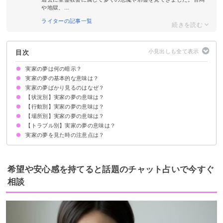
や地獄、...
ライターの記事一覧
目次
実家の夢は何の暗示？
実家の夢の基本的な意味は？
実家の夢ばかり見るのはなぜ？
転機が訪れている暗示
状況によって意味が決まる
【状況別】実家の夢の意味は？
人は10代の出来事を最もよく思い出す傾向があるから
夢占い的には疲労を暗示
【行動別】実家の夢の意味は？
実家にいる夢【吉夢】
今はない実家の夢【警告夢】
実家に人が来る夢【吉夢】
ボロボロの実家の夢【警告夢】
実家を追い出される夢【吉夢】
実家に人が集まる夢【吉夢】
実家をリフォームする夢【吉夢】
【場所別】実家の夢の意味は？
実家に帰る夢【吉夢】
実家を片付ける夢【吉夢】
実家で食事する夢【警告夢】
実家で寝る夢【警告夢】
実家から逃げる夢【警告夢】
実家を模様替えする夢【吉夢】
実家を売却する夢【吉夢】
実家で楽しく過ごす夢【吉夢】
【トラブル別】実家の夢の意味は？
実家のトイレの夢【警告夢】
実家の自分の部屋の夢【吉夢】
実家の庭の夢【吉夢】
実家のお風呂の夢【吉夢】
実家の夢を見た時の注意点は？
実家が火事になる夢【吉夢】
実家が壊れる夢【吉夢】
実家が雨漏りする夢【警告夢】
実家に強盗が入る夢【警告夢】
実家が放火される夢【吉夢】
実家にネズミが出る夢【警告夢】
吉夢なら話さず警告夢や凶夢は人に話す
希望や安心感を持てると話題のチャット占いで今すぐ
相談