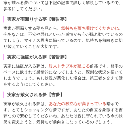
家が壊れる夢については下記の記事で詳しく解説しているので、
参考にしてください。
実家が雨漏りする夢【警告夢】
実家が雨漏りする夢を見たら、
気持ちを落ち着けてくださいね
。
今あなたは、不安や恐れといった感情から心が揺れ動いているの
でしょう。マイナス思考に陥っているので、気持ちを前向きに切
り替えていくことが大切です。
実家に強盗が入る夢【警告夢】
実家に強盗が入る夢は、
対人トラブルが起こる
前兆です。相手の
ペースに飲まれて感情的になってしまうと、深刻な状況を招いて
しまうでしょう。もし状況が悪化した場合は、第三者を交えて話
をするようにしてください。
実家が放火される夢【吉夢】
実家が放火される夢は、
あなたの独立心が高まっている
暗示で
す。とてもショッキングな夢ですが、あなたの自立を象徴する吉
夢なので安心してくださいね。あなたは親に守られている今の状
況を変えようと、気持ちが前向きになっているのでしょう。