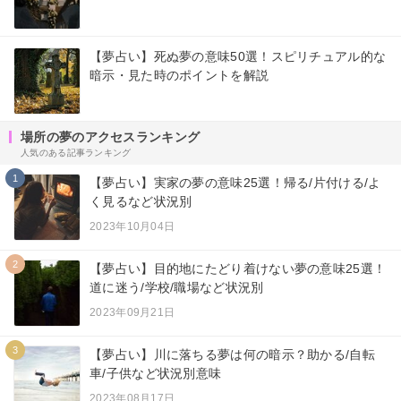
【夢占い】死ぬ夢の意味50選！スピリチュアル的な
暗示・見た時のポイントを解説
場所の夢のアクセスランキング
人気のある記事ランキング
1
【夢占い】実家の夢の意味25選！帰る/片付ける/よ
く見るなど状況別
2023年10月04日
2
【夢占い】目的地にたどり着けない夢の意味25選！
道に迷う/学校/職場など状況別
2023年09月21日
3
【夢占い】川に落ちる夢は何の暗示？助かる/自転
車/子供など状況別意味
2023年08月17日