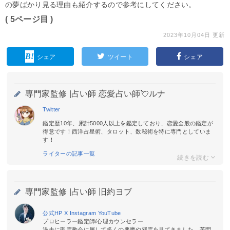
の夢ばかり見る理由も紹介するので参考にしてください。
( 5ページ目 )
2023年10月04日 更新
シェア
ツイート
シェア
専門家監修 |
占い師 恋愛占い師💘ルナ
Twitter
鑑定歴10年、累計5000人以上を鑑定しており、恋愛全般の鑑定が
得意です！西洋占星術、タロット、数秘術を特に専門としていま
す！
ライターの記事一覧
専門家監修 |
占い師 旧約ヨブ
公式HP
X
Instagram
YouTube
プロヒーラー鑑定師/心理カウンセラー
過去に聖霊教会に属して多くの悪魔や邪霊を見てきました。苦悶