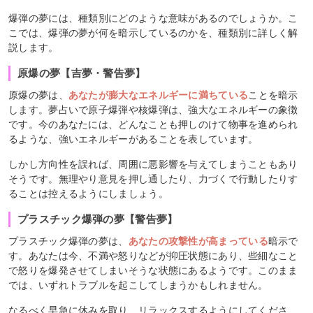
爆弾の夢には、種類別にどのような意味があるのでしょうか。こ
こでは、爆弾の夢が何を暗示しているのかを、種類別に詳しく解
説します。
原爆の夢【吉夢・警告夢】
原爆の夢は、
あなたが膨大なエネルギーに満ちている
ことを暗示
します。夢占いで原子爆弾や核爆弾は、強大なエネルギーの象徴
です。今のあなたには、どんなことも押しのけて物事を進められ
るような、強いエネルギーがあることを表しています。
しかし方向性を誤れば、周囲に悪影響を与えてしまうこともあり
そうです。無理やり意見を押し通したり、力づくで行動したりす
ることは控えるようにしましょう。
プラスチック爆弾の夢【警告夢】
プラスチック爆弾の夢は、
あなたの攻撃性が高まっている
暗示で
す。あなたは今、不満や怒りなどが抑圧状態にあり、些細なこと
で怒りを爆発させてしまいそうな状態にあるようです。このまま
では、いずれトラブルを起こしてしまうかもしれません。
なるべく早急に休みを取り、リラックスするようにしてくださ