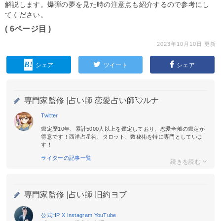
解説します。爆弾の夢を見た時の注意点も紹介するので参考にし
てください。
( 6ページ目 )
2023年10月10日 更新
シェア
ツイート
シェア
専門家監修 |
占い師 恋愛占い師💘ルナ
Twitter
鑑定歴10年、累計5000人以上を鑑定しており、恋愛全般の鑑定が
得意です！西洋占星術、タロット、数秘術を特に専門としていま
す！
ライターの記事一覧
専門家監修 |
占い師 旧約ヨブ
公式HP
X
Instagram
YouTube