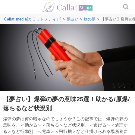
Callat media[カラットメディア]
>
夢占い
>
物の夢
> 【夢占い】爆弾の
【夢占い】爆弾の夢の意味25選！助かる/原爆/
落ちるなど状況別
爆弾の夢は何の暗示なのでしょうか？この記事では、爆弾の夢の
意味を、＜助かる＞＜落ちる＞など状況別、＜逃げる＞＜処理す
る＞など行動別、＜電車＞＜飛行機＞など仕掛けられる場所別に