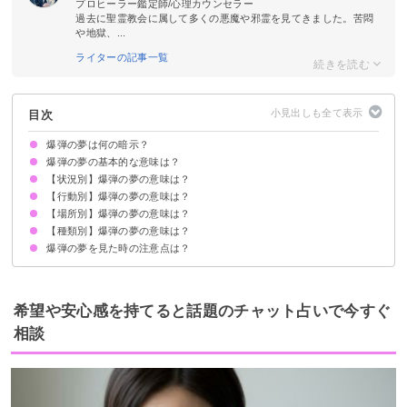
プロヒーラー鑑定師/心理カウンセラー
過去に聖霊教会に属して多くの悪魔や邪霊を見てきました。苦悶
や地獄、...
ライターの記事一覧
目次
爆弾の夢は何の暗示？
爆弾の夢の基本的な意味は？
【状況別】爆弾の夢の意味は？
不満やストレスが爆発してしまう暗示
状況によって意味が決まる
【行動別】爆弾の夢の意味は？
爆弾が落ちてくる夢【凶夢】
爆弾が爆発しても助かる夢【吉夢】
爆弾が仕掛けられる夢【願望夢】
爆弾が爆発する夢【警告夢】
爆弾が爆発しない夢【警告夢】
爆弾で怪我をする夢【凶夢】
爆破予告をされる夢【警告夢】
爆弾が戦争で飛んでくる夢【吉夢】
爆弾で殺される夢【吉夢】
爆弾の煙の夢【吉夢・凶夢】
【場所別】爆弾の夢の意味は？
爆弾から逃げる夢【警告夢】
爆弾を処理する夢【警告夢】
爆弾を投げる夢【警告夢】
爆弾で火事になる夢【吉夢】
爆弾で殺す夢【警告夢】
爆弾を仕掛ける夢【警告夢】
爆弾から隠れる夢【警告夢】
爆弾を作る夢【凶夢】
爆弾のスイッチを押す夢【吉夢】
【種類別】爆弾の夢の意味は？
飛行機に爆弾が仕掛けられる夢【凶夢】
家に爆弾が仕掛けられる夢【凶夢】
電車に爆弾が仕掛けられる夢【凶夢・吉夢】
爆弾の夢を見た時の注意点は？
原爆の夢【吉夢・警告夢】
プラスチック爆弾の夢【警告夢】
おもちゃの爆弾の夢【警告夢】
十分な休息を取る
吉夢なら話さず警告夢や凶夢は人に話す
希望や安心感を持てると話題のチャット占いで今すぐ
相談