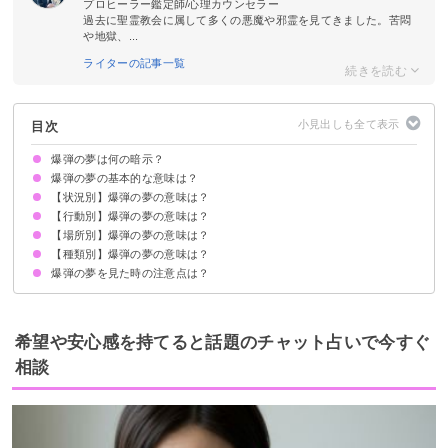
プロヒーラー鑑定師/心理カウンセラー
過去に聖霊教会に属して多くの悪魔や邪霊を見てきました。苦悶
や地獄、...
ライターの記事一覧
目次
爆弾の夢は何の暗示？
爆弾の夢の基本的な意味は？
【状況別】爆弾の夢の意味は？
不満やストレスが爆発してしまう暗示
状況によって意味が決まる
【行動別】爆弾の夢の意味は？
爆弾が落ちてくる夢【凶夢】
爆弾が爆発しても助かる夢【吉夢】
爆弾が仕掛けられる夢【願望夢】
爆弾が爆発する夢【警告夢】
爆弾が爆発しない夢【警告夢】
爆弾で怪我をする夢【凶夢】
爆破予告をされる夢【警告夢】
爆弾が戦争で飛んでくる夢【吉夢】
爆弾で殺される夢【吉夢】
爆弾の煙の夢【吉夢・凶夢】
【場所別】爆弾の夢の意味は？
爆弾から逃げる夢【警告夢】
爆弾を処理する夢【警告夢】
爆弾を投げる夢【警告夢】
爆弾で火事になる夢【吉夢】
爆弾で殺す夢【警告夢】
爆弾を仕掛ける夢【警告夢】
爆弾から隠れる夢【警告夢】
爆弾を作る夢【凶夢】
爆弾のスイッチを押す夢【吉夢】
【種類別】爆弾の夢の意味は？
飛行機に爆弾が仕掛けられる夢【凶夢】
家に爆弾が仕掛けられる夢【凶夢】
電車に爆弾が仕掛けられる夢【凶夢・吉夢】
爆弾の夢を見た時の注意点は？
原爆の夢【吉夢・警告夢】
プラスチック爆弾の夢【警告夢】
おもちゃの爆弾の夢【警告夢】
十分な休息を取る
吉夢なら話さず警告夢や凶夢は人に話す
希望や安心感を持てると話題のチャット占いで今すぐ
相談