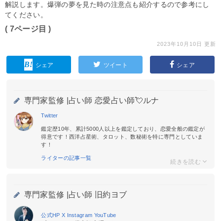
解説します。爆弾の夢を見た時の注意点も紹介するので参考にし
てください。
( 7ページ目 )
2023年10月10日 更新
シェア
ツイート
シェア
専門家監修 |
占い師 恋愛占い師💘ルナ
Twitter
鑑定歴10年、累計5000人以上を鑑定しており、恋愛全般の鑑定が
得意です！西洋占星術、タロット、数秘術を特に専門としていま
す！
ライターの記事一覧
専門家監修 |
占い師 旧約ヨブ
公式HP
X
Instagram
YouTube