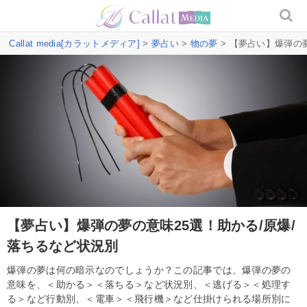
Callat media[カラットメディア]
>
夢占い
>
物の夢
> 【夢占い】爆弾の
【夢占い】爆弾の夢の意味25選！助かる/原爆/
落ちるなど状況別
爆弾の夢は何の暗示なのでしょうか？この記事では、爆弾の夢の
意味を、＜助かる＞＜落ちる＞など状況別、＜逃げる＞＜処理す
る＞など行動別、＜電車＞＜飛行機＞など仕掛けられる場所別に