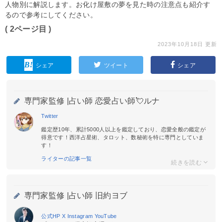
人物別に解説します。お化け屋敷の夢を見た時の注意点も紹介す
るので参考にしてください。
( 2ページ目 )
2023年10月18日 更新
シェア
ツイート
シェア
専門家監修 |
占い師 恋愛占い師💘ルナ
Twitter
鑑定歴10年、累計5000人以上を鑑定しており、恋愛全般の鑑定が
得意です！西洋占星術、タロット、数秘術を特に専門としていま
す！
ライターの記事一覧
専門家監修 |
占い師 旧約ヨブ
公式HP
X
Instagram
YouTube