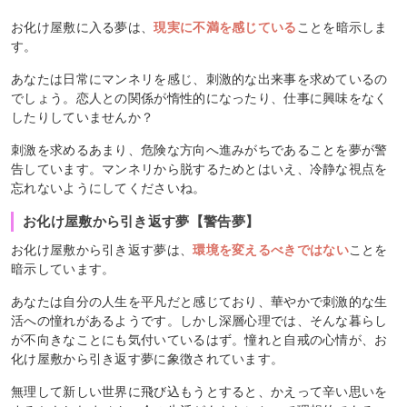
お化け屋敷に入る夢は、
現実に不満を感じている
ことを暗示しま
す。
あなたは日常にマンネリを感じ、刺激的な出来事を求めているの
でしょう。恋人との関係が惰性的になったり、仕事に興味をなく
したりしていませんか？
刺激を求めるあまり、危険な方向へ進みがちであることを夢が警
告しています。マンネリから脱するためとはいえ、冷静な視点を
忘れないようにしてくださいね。
お化け屋敷から引き返す夢【警告夢】
お化け屋敷から引き返す夢は、
環境を変えるべきではない
ことを
暗示しています。
あなたは自分の人生を平凡だと感じており、華やかで刺激的な生
活への憧れがあるようです。しかし深層心理では、そんな暮らし
が不向きなことにも気付いているはず。憧れと自戒の心情が、お
化け屋敷から引き返す夢に象徴されています。
無理して新しい世界に飛び込もうとすると、かえって辛い思いを