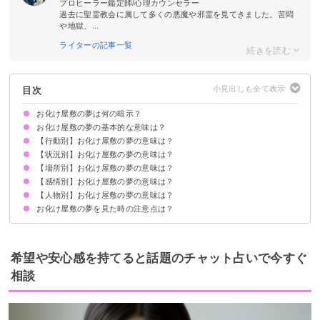
プロヒーラー鑑定師/心理カウンセラー
過去に聖霊教会に属して多くの悪魔や邪霊を見てきました。苦悶
や地獄、...
ライターの記事一覧
目次
お化け屋敷の夢は何の暗示？
お化け屋敷の夢の基本的な意味は？
【行動別】お化け屋敷の夢の意味は？
運気の低下を暗示
状況によって意味が決まる
【状況別】お化け屋敷の夢の意味は？
お化け屋敷に入る夢【警告夢】
お化け屋敷から引き返す夢【警告夢】
お化け屋敷を作る夢【凶夢】
お化け屋敷から脱出する夢【吉夢】
お化け屋敷でお化け役をする夢【願望夢・警告夢】
お化け屋敷で逃げる夢【凶夢】
お化け屋敷に引っ越す夢【凶夢】
【場所別】お化け屋敷の夢の意味は？
お化け屋敷で追いかけられる夢【凶夢】
お化け屋敷で閉じ込められる夢【凶夢】
お化け屋敷で落ちる夢【凶夢】
お化け屋敷でデートする夢【願望夢・警告夢】
お化け屋敷でゾンビが出てくる夢【凶夢】
【感情別】お化け屋敷の夢の意味は？
文化祭のお化け屋敷の夢【吉夢・凶夢】
遊園地のお化け屋敷の夢【警告夢】
廃墟のお化け屋敷の夢【凶夢】
【人物別】お化け屋敷の夢の意味は？
お化け屋敷が怖くない夢【吉夢】
お化け屋敷が怖い夢【警告夢】
お化け屋敷で驚く夢【吉夢・凶夢】
お化け屋敷の夢を見た時の注意点は？
友達とお化け屋敷に入る夢【凶夢】
家族とお化け屋敷に入る夢【凶夢】
恋人とお化け屋敷に入る夢【警告夢】
好きな人とお化け屋敷に入る夢【警告夢】
異性とお化け屋敷に入る夢【凶夢】
十分な休息を取る
吉夢なら話さず警告夢や凶夢は人に話す
希望や安心感を持てると話題のチャット占いで今すぐ
相談