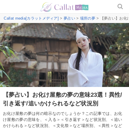
Callat media[カラットメディア]
>
夢占い
>
場所の夢
> 【夢占い】お化
【夢占い】お化け屋敷の夢の意味23選！異性/
引き返す/追いかけられるなど状況別
お化け屋敷の夢は何の暗示なのでしょうか？この記事では、お化
け屋敷の夢の意味を、＜入る＞＜引き返す＞など状況別、＜追い
かけられる＞など状況別、＜文化祭＞など場所別、＜異性＞など