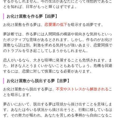
するかもしれません。今の生活があなたにとって理想的であるこ
とを知れば、日常がもっと輝くはずですよ。
お化け屋敷を作る夢【凶夢】
お化け屋敷を作る夢は、
恋愛運の低下
を暗示する凶夢です。
夢診断では、作る夢には人間関係の構築や前向きな気持ちといっ
たポジティブな意味があるとされます。しかし、作るのがお化け
屋敷なら話は別。刺激を求める気持ちが強いあまり、恋愛関係で
のトラブルを引き起こしてしまうかもしれません。
恋人がいるなら、大きな喧嘩に発展することも危惧されます。ま
た、好きな人とうまくいかないこともあるでしょう。危機を回避
するには、恋愛に対して慎重になる必要があります。
お化け屋敷から脱出する夢【吉夢】
お化け屋敷から脱出する夢は、
不安やストレスから解放される
こ
とを暗示します。
夢占いにおいて、脱出する夢は現状から抜け出すことを意味しま
す。あなたは今いる状況から抜け出そうと、行動に移しているは
ず。その努力が報われ、あなたを苦しめる事柄から自由になるこ