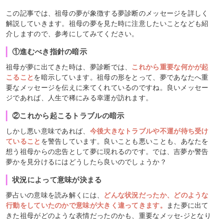
この記事では、祖母の夢が象徴する夢診断のメッセージを詳しく
解説していきます。祖母の夢を見た時に注意したいことなども紹
介しますので、参考にしてみてください。
①進むべき指針の暗示
祖母が夢に出てきた時は、夢診断では、
これから重要な何かが起
こること
を暗示しています。祖母の形をとって、夢であなたへ重
要なメッセージを伝えに来てくれているのですね。良いメッセー
ジであれば、人生で稀にみる幸運が訪れます。
②これから起こるトラブルの暗示
しかし悪い意味であれば、
今後大きなトラブルや不運が待ち受け
ていること
を警告しています。良いことも悪いことも、あなたを
想う祖母からの忠告として夢に現れるのです。では、吉夢か警告
夢かを見分けるにはどうしたら良いのでしょうか？
状況によって意味が決まる
夢占いの意味を読み解くには、
どんな状況だったか、どのような
行動をしていたのかで意味が大きく違ってきます。
また夢に出て
きた祖母がどのような表情だったのかも、重要なメッセ-ジとなり