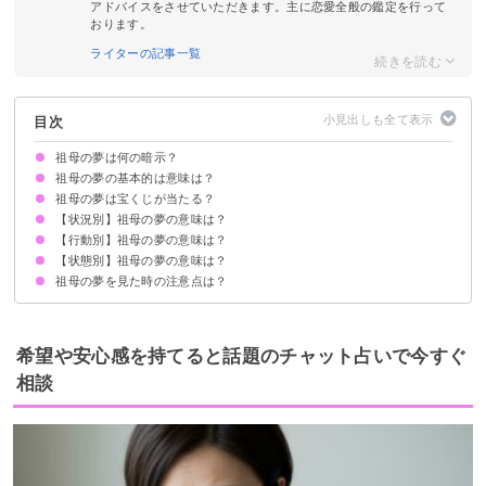
アドバイスをさせていただきます。主に恋愛全般の鑑定を行って
おります。
ライターの記事一覧
目次
祖母の夢は何の暗示？
祖母の夢の基本的は意味は？
祖母の夢は宝くじが当たる？
①進むべき指針の暗示
②これから起こるトラブルの暗示
状況によって意味が決まる
【状況別】祖母の夢の意味は？
吉夢の祖母の夢なら当たるかも
祖母の夢を見て宝くじが当たった体験談
【行動別】祖母の夢の意味は？
祖母が亡くなる夢【吉夢】
祖母が泣く夢【警告夢】
祖母が生き返る夢【吉夢・警告夢】
祖母の家の夢【吉夢・警告夢】
祖母が怒る夢【吉夢・警告夢】
祖母からプレゼントをもらう夢【吉夢】
祖母が笑顔の夢【吉夢】
祖母が訪れる夢【吉夢】
祖母が不安そうな夢【警告夢】
祖母の後ろ姿が印象的な夢【吉夢】
祖母が怪我をする夢【警告夢】
祖母に褒められる夢【吉夢】
【状態別】祖母の夢の意味は？
祖母の家を掃除する夢【吉夢】
祖母を助ける夢【吉夢・警告夢】
祖母と話す夢【吉夢】
祖母と一緒に歩く夢【吉夢】
祖母と寝る夢【警告夢・吉夢】
祖母と電車に乗る夢【吉夢・警告夢】
祖母の葬式に参列する夢【吉夢】
祖母と食事をする夢【吉夢】
祖母に抱きしめられる夢【吉夢】
祖母と喧嘩する夢【吉夢・凶夢】
祖母に嫌がらせをされる夢【吉夢・警告夢】
祖母と買い物をする夢【吉夢】
祖母と旅行に行く夢【吉夢】
祖母の夢を見た時の注意点は？
亡くなった祖母の夢【吉夢】
祖母が病気の夢【凶夢】
祖母が倒れる夢【警告夢】
祖母が危篤の夢【吉夢・警告夢】
祖母が認知症になる夢【警告夢】
吉夢なら話さず警告夢や凶夢は人に話す
希望や安心感を持てると話題のチャット占いで今すぐ
相談