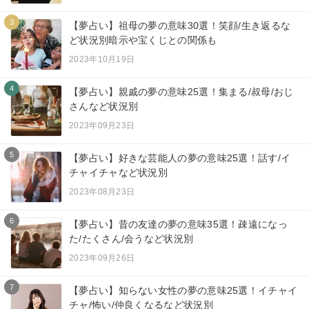
3
【夢占い】祖母の夢の意味30選！笑顔/生き返るな
ど状況別暗示や宝くじとの関係も
2023年10月19日
4
【夢占い】親戚の夢の意味25選！集まる/叔母/おじ
さんなど状況別
2023年09月23日
5
【夢占い】好きな芸能人の夢の意味25選！話す/イ
チャイチャなど状況別
2023年08月23日
6
【夢占い】昔の友達の夢の意味35選！疎遠になっ
た/たくさん/会うなど状況別
2023年09月26日
7
【夢占い】知らない女性の夢の意味25選！イチャイ
チャ/怖い/仲良くなるなど状況別