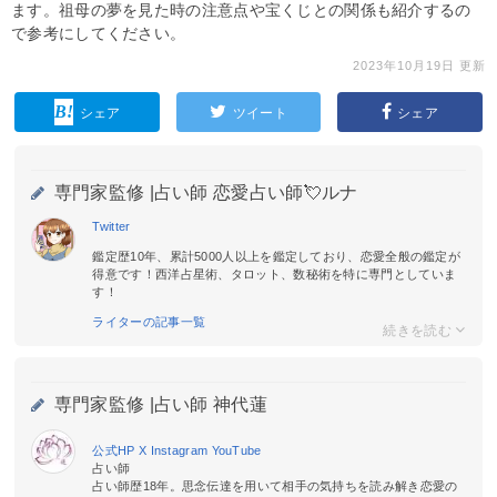
ます。祖母の夢を見た時の注意点や宝くじとの関係も紹介するの
で参考にしてください。
2023年10月19日 更新
シェア
ツイート
シェア
専門家監修 |
占い師 恋愛占い師💘ルナ
Twitter
鑑定歴10年、累計5000人以上を鑑定しており、恋愛全般の鑑定が
得意です！西洋占星術、タロット、数秘術を特に専門としていま
す！
ライターの記事一覧
専門家監修 |
占い師 神代蓮
公式HP
X
Instagram
YouTube
占い師
占い師歴18年。思念伝達を用いて相手の気持ちを読み解き恋愛の