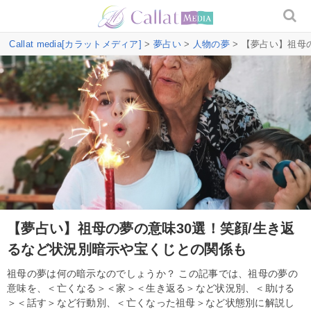
Callat media[カラットメディア]
>
夢占い
>
人物の夢
> 【夢占い】祖母
【夢占い】祖母の夢の意味30選！笑顔/生き返
るなど状況別暗示や宝くじとの関係も
祖母の夢は何の暗示なのでしょうか？ この記事では、祖母の夢の
意味を、＜亡くなる＞＜家＞＜生き返る＞など状況別、＜助ける
＞＜話す＞など行動別、＜亡くなった祖母＞など状態別に解説し