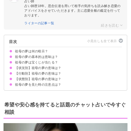
占い師
占い師歴18年。思念伝達を用いて相手の気持ちを読み解き恋愛の
アドバイスをさせていただきます。主に恋愛全般の鑑定を行って
おります。
ライターの記事一覧
目次
祖母の夢は何の暗示？
祖母の夢の基本的は意味は？
祖母の夢は宝くじが当たる？
①進むべき指針の暗示
②これから起こるトラブルの暗示
状況によって意味が決まる
【状況別】祖母の夢の意味は？
吉夢の祖母の夢なら当たるかも
祖母の夢を見て宝くじが当たった体験談
【行動別】祖母の夢の意味は？
祖母が亡くなる夢【吉夢】
祖母が泣く夢【警告夢】
祖母が生き返る夢【吉夢・警告夢】
祖母の家の夢【吉夢・警告夢】
祖母が怒る夢【吉夢・警告夢】
祖母からプレゼントをもらう夢【吉夢】
祖母が笑顔の夢【吉夢】
祖母が訪れる夢【吉夢】
祖母が不安そうな夢【警告夢】
祖母の後ろ姿が印象的な夢【吉夢】
祖母が怪我をする夢【警告夢】
祖母に褒められる夢【吉夢】
【状態別】祖母の夢の意味は？
祖母の家を掃除する夢【吉夢】
祖母を助ける夢【吉夢・警告夢】
祖母と話す夢【吉夢】
祖母と一緒に歩く夢【吉夢】
祖母と寝る夢【警告夢・吉夢】
祖母と電車に乗る夢【吉夢・警告夢】
祖母の葬式に参列する夢【吉夢】
祖母と食事をする夢【吉夢】
祖母に抱きしめられる夢【吉夢】
祖母と喧嘩する夢【吉夢・凶夢】
祖母に嫌がらせをされる夢【吉夢・警告夢】
祖母と買い物をする夢【吉夢】
祖母と旅行に行く夢【吉夢】
祖母の夢を見た時の注意点は？
亡くなった祖母の夢【吉夢】
祖母が病気の夢【凶夢】
祖母が倒れる夢【警告夢】
祖母が危篤の夢【吉夢・警告夢】
祖母が認知症になる夢【警告夢】
吉夢なら話さず警告夢や凶夢は人に話す
希望や安心感を持てると話題のチャット占いで今すぐ
相談