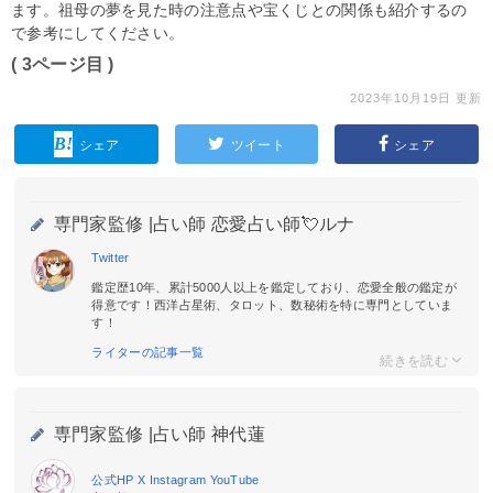
ます。祖母の夢を見た時の注意点や宝くじとの関係も紹介するの
で参考にしてください。
( 3ページ目 )
2023年10月19日 更新
シェア
ツイート
シェア
専門家監修 |
占い師 恋愛占い師💘ルナ
Twitter
鑑定歴10年、累計5000人以上を鑑定しており、恋愛全般の鑑定が
得意です！西洋占星術、タロット、数秘術を特に専門としていま
す！
ライターの記事一覧
専門家監修 |
占い師 神代蓮
公式HP
X
Instagram
YouTube