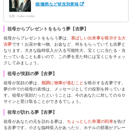
彼/激怒など状況別意味
出典: Callat media
祖母からプレゼントをもらう夢【吉夢】
祖母からプレゼントをもらう夢は、
喜ばしい出来事を暗示する大
吉夢
です！お花や食べ物、お金など、何をもらっていても吉夢と
なります。大きな臨時収入が入る可能性大。宝くじに当たる・当
たっていることも多いので、この夢を見た時には宝くじをチェッ
クしてみましょう。
祖母が笑顔の夢【吉夢】
祖母が笑顔の夢は、
順調に物事が進むこと
を暗示する吉夢です。
夢の中での祖母の表情は、メッセージとしての役割を持っていま
す。祖母が笑顔だったということは、今のあなたに対してのＧＯ
サインと受け取ることができるでしょう。
祖母が訪れる夢【吉夢】
祖母があなたの元を訪れる夢は、
ちょっとした幸運の到来
を告げ
る吉夢です。小さな臨時収入があったり、ホテルの部屋がグレー