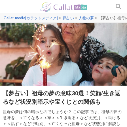
Callat media[カラットメディア]
>
夢占い
>
人物の夢
> 【夢占い】祖母
【夢占い】祖母の夢の意味30選！笑顔/生き返
るなど状況別暗示や宝くじとの関係も
祖母の夢は何の暗示なのでしょうか？ この記事では、祖母の夢の
意味を、＜亡くなる＞＜家＞＜生き返る＞など状況別、＜助ける
＞＜話す＞など行動別、＜亡くなった祖母＞など状態別に解説し