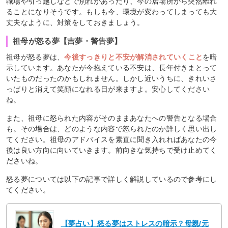
職場や引っ越しなどで別れがあったり、今の居場所から突然離れ
ることになりそうです。もしも今、環境が変わってしまっても大
丈夫なように、対策をしておきましょう。
祖母が怒る夢【吉夢・警告夢】
祖母が怒る夢は、
今後すっきりと不安が解消されていくこと
を暗
示しています。あなたが今抱えている不安は、長年付きまとって
いたものだったのかもしれません。しかし近いうちに、きれいさ
っぱりと消えて笑顔になれる日が来ますよ。安心してください
ね。
また、祖母に怒られた内容がそのままあなたへの警告となる場合
も。その場合は、どのような内容で怒られたのか詳しく思い出し
てください。祖母のアドバイスを素直に聞き入れればあなたの今
後は良い方向に向いていきます。前向きな気持ちで受け止めてく
ださいね。
怒る夢については以下の記事で詳しく解説しているので参考にし
てください。
【夢占い】怒る夢はストレスの暗示？母親/元