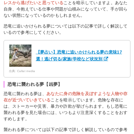
レスから逃げたいと思っている
ことを暗示していますよ。あなた
自身、今抱えている仕事や問題が山積みになっていて、手が回ら
ない状態になっているのかもしれません。
恐竜に追いかけられる夢については以下の記事で詳しく解説して
いるので参考にしてください。
【夢占い】恐竜に追いかけられる夢の意味17
選！逃げ切る/家族/学校など状況別
出典: Callat media
恐竜に襲われる夢【凶夢】
恐竜に襲われる夢は、
あなたに身の危険を及ぼすような人物や存
在が近づいていきている
ことを暗示しています。危険な存在に
は、ストーカーや災害、暴力や詐欺が挙げられます。もし恐竜に
襲われる夢を見た場合には、いつもより注意深くすることをおす
すめします。
襲われる夢については以下の記事で詳しく解説しているので参考