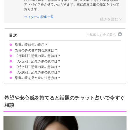
アドバイスをさせていただきます。主に恋愛全般の鑑定を行って
おります。
ライターの記事一覧
目次
恐竜の夢は何の暗示？
恐竜の夢の基本的な意味は？
【行動別】恐竜の夢の意味は？
①不安やストレスの暗示
②凶暴性の暗示
状況によって意味が決まる
【状況別】恐竜の夢の意味は？
恐竜から逃げる夢【警告夢】
恐竜と戦う夢【吉夢】
恐竜から隠れる夢【願望夢】
恐竜を飼う夢【吉夢】
恐竜に餌をやる夢【警告夢】
恐竜を倒す夢【吉夢】
恐竜を助ける夢【警告夢】
恐竜を食べる夢【吉夢】
恐竜をペットにする夢【吉夢】
恐竜に乗る夢【吉夢】
【特徴別】恐竜の夢の意味は？
恐竜に追いかけられる夢【警告夢】
恐竜に襲われる夢【凶夢】
恐竜に食べられる夢【吉夢】
恐竜と仲良くなる夢【吉夢】
恐竜が海にいる夢【吉夢】
恐竜に噛まれる夢【警告夢】
恐竜に殺される夢【吉夢】
恐竜が暴れる夢【警告夢】
【状態別】恐竜の夢の意味は？
大きい恐竜の夢【警告夢】
小さい恐竜の夢【警告夢・吉夢】
恐竜の赤ちゃんの夢【警告夢】
恐竜の夢を見た時の注意点は？
恐竜の骨の夢【凶夢】
恐竜の化石の夢【凶夢・吉夢】
恐竜のおもちゃの夢【警告夢】
恐竜の模型の夢【願望夢】
十分な休息を取る
吉夢なら話さず警告夢や凶夢は人に話す
希望や安心感を持てると話題のチャット占いで今すぐ
相談