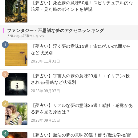
【夢占い】死ぬ夢の意味50選！スピリチュアル的な
暗示・見た時のポイントを解説
ファンタジー・不思議な夢のアクセスランキング
人気のある記事ランキング
1
【夢占い】浮く夢の意味19選！宙に/怖い/地面から
など状況別
2023年11月01日
2
【夢占い】宇宙人の夢の意味20選！エイリアン/殺
される/侵略など状況別
2023年09月07日
3
【夢占い】リアルな夢の意味25選！感触・感覚があ
る夢を見る原因は？
2023年09月15日
4
【夢占い】魔法の夢の意味20選！使う/魔法学校/習