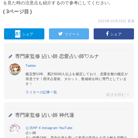
を見た時の注意点も紹介するので参考にしてください。
( 3ページ目 )
2023年10月25日 更新
シェア
ツイート
シェア
専門家監修 |
占い師 恋愛占い師💘ルナ
Twitter
鑑定歴10年、累計5000人以上を鑑定しており、恋愛全般の鑑定が
得意です！西洋占星術、タロット、数秘術を特に専門としていま
す！
ライターの記事一覧
専門家監修 |
占い師 神代蓮
公式HP
X
Instagram
YouTube
占い師
占い師歴18年。思念伝達を用いて相手の気持ちを読み解き恋愛の