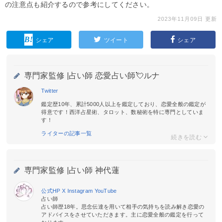
の注意点も紹介するので参考にしてください。
2023年11月09日 更新
シェア
ツイート
シェア
専門家監修 |
占い師 恋愛占い師💘ルナ
Twitter
鑑定歴10年、累計5000人以上を鑑定しており、恋愛全般の鑑定が
得意です！西洋占星術、タロット、数秘術を特に専門としていま
す！
ライターの記事一覧
専門家監修 |
占い師 神代蓮
公式HP
X
Instagram
YouTube
占い師
占い師歴18年。思念伝達を用いて相手の気持ちを読み解き恋愛の
アドバイスをさせていただきます。主に恋愛全般の鑑定を行って