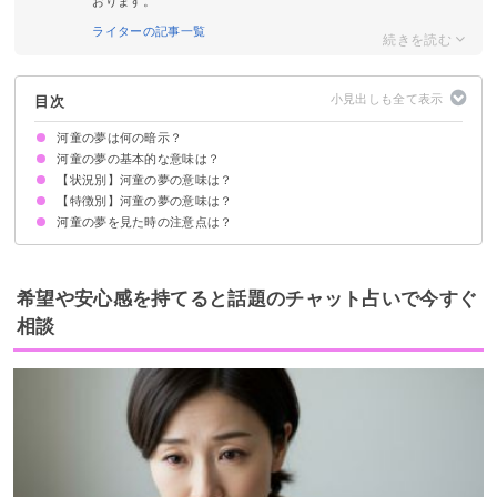
おります。
ライターの記事一覧
目次
河童の夢は何の暗示？
河童の夢の基本的な意味は？
【状況別】河童の夢の意味は？
変化の暗示
状況によって意味が決まる
【特徴別】河童の夢の意味は？
河童に襲われる夢【凶夢】
河童と話す夢【警告夢】
河童に追いかけられる夢【凶夢】
河童を助ける夢【吉夢】
河童と戦う夢【吉夢】
河童が死ぬ夢【吉夢】
河童と仲良くなる夢【吉夢】
河童を捕まえる夢【吉夢】
河童に水中に引きずり込まれる夢【願望夢】
河童になる夢【吉夢】
河童の夢を見た時の注意点は？
河童の子供の夢【吉夢】
大きな河童の夢【凶夢】
老いた河童の夢【凶夢】
爪の長い河童の夢【警告夢】
傷のある河童の夢【吉夢】
吉夢なら話さず警告夢や凶夢は人に話す
希望や安心感を持てると話題のチャット占いで今すぐ
相談