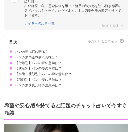
占い師
占い師歴18年。思念伝達を用いて相手の気持ちを読み解き恋愛の
アドバイスをさせていただきます。主に恋愛全般の鑑定を行って
おります。
ライターの記事一覧
目次
パンの夢は何の暗示？
パンの夢の基本的な意味は？
【行動別】パンの夢の意味は？
豊かさや愛情の象徴
状況によって意味が決まる
【状況別】パンの夢の意味は？
パンを買う夢【吉夢】
パンを食べる夢【吉夢】
パンを焼く・作る夢【吉夢】
パンを焦がす夢【凶夢】
パンをあげる夢【吉夢】
パンを落とす夢【警告夢】
パンを見る夢【警告夢】
パンを捨てる夢【警告夢】
パンを選ぶ夢【吉夢】
パンを切る夢【警告夢】
パンにバターを塗る夢【吉夢】
パン屋で並ぶ夢【吉夢】
パン屋に行く夢【吉夢】
パン屋で働く夢【吉夢】
【特徴・状態別】パンの夢の意味は？
パンをもらう夢【吉夢】
パンがたくさんある夢【吉夢】
コンビニのパンの夢【吉夢】
パンを買えない夢【警告夢】
パンが売り切れる夢【警告夢】
美味しいパンの夢【吉夢】
まずそうなパンの夢【凶夢】
甘いパンの夢【警告夢】
パンを食べ残す夢【警告夢】
パンの匂いの夢【吉夢】
パン職人の夢【吉夢】
パンの耳の夢【吉夢】
パンを取られる夢【警告夢】
パン屋の店員の夢【吉夢】
【種類別】パンの夢の意味は？
賞味期限切れのパンの夢【吉夢】
カビの生えたパンの夢【警告夢】
焼きたてのパンの夢【吉夢】
大きいパンの夢【警告夢】
小さいパンの夢【吉夢】
固いパンの夢【警告夢】
黒いパンの夢【凶夢】
白いパンの夢【吉夢】
パンの夢を見た時の注意点は？
食パンの夢【吉夢】
トーストの夢【吉夢】
クロワッサンの夢【吉夢】
菓子パンの夢【警告夢】
サンドイッチの夢【吉夢】
フランスパンの夢【吉夢】
デニッシュパンの夢【吉夢】
パンケーキの夢【吉夢】
吉夢なら話さず警告夢や凶夢は人に話す
希望や安心感を持てると話題のチャット占いで今すぐ
相談