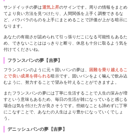
サンドイッチの夢は
運気上昇
のサインです。周りの情報をまとめ
てより良い方法を見つけたり、人間関係を上手く調整できるな
ど、バラバラのものを上手にまとめることで評価が上がる暗示に
なります。
あなたの有能さが認められて引っ張りだこになる可能性もあるた
め、できないことははっきりと断り、休息も十分に取るよう気を
付けてくださいね。
フランスパンの夢【吉夢】
フランスパンのように元々固いパンの夢は、
困難を乗り越えるこ
とで良い成果を得られる
暗示です。固いパンをよく噛んで飲み込
むように、努力することで望みを叶えることができますよ。
またフランスパンの夢には丁寧に生活することで人生の深みが増
すという意味もあるため、毎日の生活が雑になっていると感じる
場合は気を付けた方が良さそうです。些細なことも諦めずに丁寧
にこなすことで、あなたの人生はより豊かになっていくでしょ
う。
デニッシュパンの夢【吉夢】