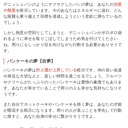
デニッシュパンのようにサクサクしたパンの夢は、あなたの
決意
や熱意
を暗示しています。今のあなたはエネルギーに溢れ、どん
な困難も乗り越えて目標を達成しようという意欲に満ちているの
でしょう。
しかし熱意が空回りしてしまうと、デニッシュパンがポロポロ崩
れるように幸せを取りこぼしてしまうため気を付けてください
ね。周りにもしっかり目を向けながら行動する必要がありそうで
す。
パンケーキの夢【吉夢】
パンケーキの夢は
対人運が上昇している
暗示です。仲の良い友達
や身近な大切な人と、楽しい時間を過ごせるでしょう。フルーツ
やクリームがたっぷりのったパンケーキは愛情の象徴でもありま
す。あなたが幸せでいることで周りの人も幸せな気持ちになりそ
うです。
また自分でホットケーキやパンケーキを焼く夢は、あなたの才能
が開花する暗示になります。周りの人が喜ぶことを率先して行動
に移すと、あなた自身の幸せに繋がりそうですよ。