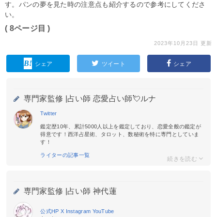
す。パンの夢を見た時の注意点も紹介するので参考にしてくださ
い。
( 8ページ目 )
2023年10月23日 更新
シェア
ツイート
シェア
専門家監修 |
占い師 恋愛占い師💘ルナ
Twitter
鑑定歴10年、累計5000人以上を鑑定しており、恋愛全般の鑑定が
得意です！西洋占星術、タロット、数秘術を特に専門としていま
す！
ライターの記事一覧
専門家監修 |
占い師 神代蓮
公式HP
X
Instagram
YouTube