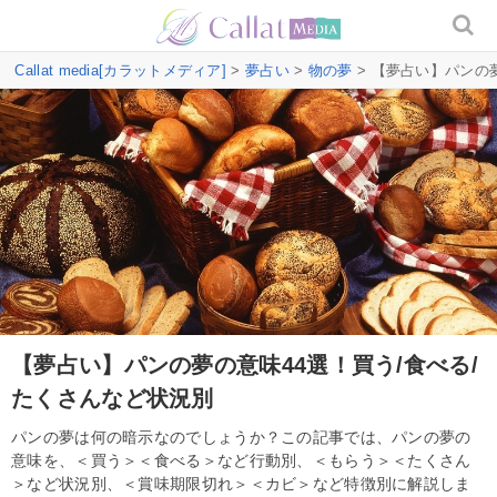
Callat media[カラットメディア]
>
夢占い
>
物の夢
> 【夢占い】パンの
【夢占い】パンの夢の意味44選！買う/食べる/
たくさんなど状況別
パンの夢は何の暗示なのでしょうか？この記事では、パンの夢の
意味を、＜買う＞＜食べる＞など行動別、＜もらう＞＜たくさん
＞など状況別、＜賞味期限切れ＞＜カビ＞など特徴別に解説しま