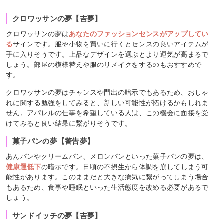
クロワッサンの夢【吉夢】
クロワッサンの夢は
あなたのファッションセンスがアップしてい
る
サインです。服や小物を買いに行くとセンスの良いアイテムが
手に入りそうです。上品なデザインを選ぶとより運気が高まるで
しょう。部屋の模様替えや服のリメイクをするのもおすすめで
す。
クロワッサンの夢はチャンスや門出の暗示でもあるため、おしゃ
れに関する勉強をしてみると、新しい可能性が拓けるかもしれま
せん。アパレルの仕事を希望している人は、この機会に面接を受
けてみると良い結果に繋がりそうです。
菓子パンの夢【警告夢】
あんパンやクリームパン、メロンパンといった菓子パンの夢は、
健康運低下
の暗示です。日頃の不摂生から体調を崩してしまう可
能性があります。このままだと大きな病気に繋がってしまう場合
もあるため、食事や睡眠といった生活態度を改める必要があるで
しょう。
サンドイッチの夢【吉夢】