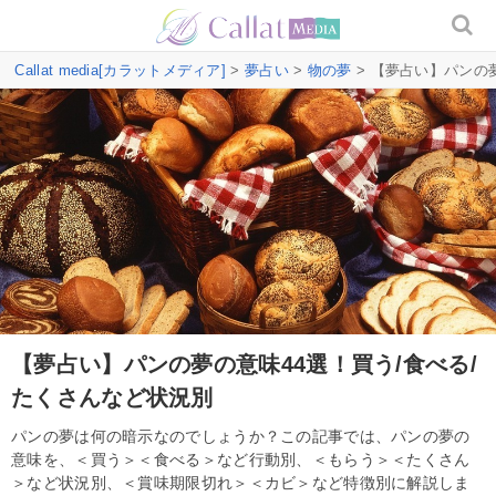
Callat media[カラットメディア]
>
夢占い
>
物の夢
> 【夢占い】パンの
【夢占い】パンの夢の意味44選！買う/食べる/
たくさんなど状況別
パンの夢は何の暗示なのでしょうか？この記事では、パンの夢の
意味を、＜買う＞＜食べる＞など行動別、＜もらう＞＜たくさん
＞など状況別、＜賞味期限切れ＞＜カビ＞など特徴別に解説しま