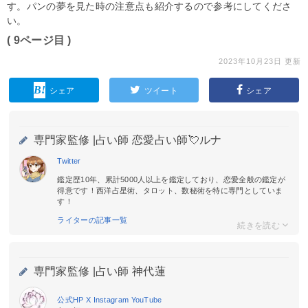
す。パンの夢を見た時の注意点も紹介するので参考にしてくださ
い。
( 9ページ目 )
2023年10月23日 更新
シェア
ツイート
シェア
専門家監修 |
占い師 恋愛占い師💘ルナ
Twitter
鑑定歴10年、累計5000人以上を鑑定しており、恋愛全般の鑑定が
得意です！西洋占星術、タロット、数秘術を特に専門としていま
す！
ライターの記事一覧
専門家監修 |
占い師 神代蓮
公式HP
X
Instagram
YouTube