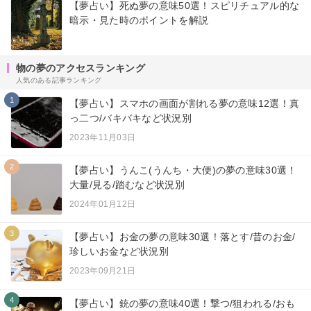
【夢占い】死ぬ夢の意味50選！スピリチュアル的な
暗示・見た時のポイントを解説
物の夢のアクセスランキング
人気のある記事ランキング
1
【夢占い】スマホの画面が割れる夢の意味12選！真
っ二つ/バキバキなど状況別
2023年11月03日
2
【夢占い】うんこ(うんち・大便)の夢の意味30選！
大量/見る/踏むなど状況別
2024年01月12日
3
【夢占い】お金の夢の意味30選！落とす/昔のお金/
珍しいお金など状況別
2023年09月21日
4
【夢占い】銃の夢の意味40選！撃つ/狙われる/おも