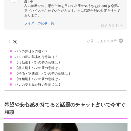
占い師
占い師歴18年。思念伝達を用いて相手の気持ちを読み解き恋愛の
アドバイスをさせていただきます。主に恋愛全般の鑑定を行って
おります。
ライターの記事一覧
目次
パンの夢は何の暗示？
パンの夢の基本的な意味は？
【行動別】パンの夢の意味は？
豊かさや愛情の象徴
状況によって意味が決まる
【状況別】パンの夢の意味は？
パンを買う夢【吉夢】
パンを食べる夢【吉夢】
パンを焼く・作る夢【吉夢】
パンを焦がす夢【凶夢】
パンをあげる夢【吉夢】
パンを落とす夢【警告夢】
パンを見る夢【警告夢】
パンを捨てる夢【警告夢】
パンを選ぶ夢【吉夢】
パンを切る夢【警告夢】
パンにバターを塗る夢【吉夢】
パン屋で並ぶ夢【吉夢】
パン屋に行く夢【吉夢】
パン屋で働く夢【吉夢】
【特徴・状態別】パンの夢の意味は？
パンをもらう夢【吉夢】
パンがたくさんある夢【吉夢】
コンビニのパンの夢【吉夢】
パンを買えない夢【警告夢】
パンが売り切れる夢【警告夢】
美味しいパンの夢【吉夢】
まずそうなパンの夢【凶夢】
甘いパンの夢【警告夢】
パンを食べ残す夢【警告夢】
パンの匂いの夢【吉夢】
パン職人の夢【吉夢】
パンの耳の夢【吉夢】
パンを取られる夢【警告夢】
パン屋の店員の夢【吉夢】
【種類別】パンの夢の意味は？
賞味期限切れのパンの夢【吉夢】
カビの生えたパンの夢【警告夢】
焼きたてのパンの夢【吉夢】
大きいパンの夢【警告夢】
小さいパンの夢【吉夢】
固いパンの夢【警告夢】
黒いパンの夢【凶夢】
白いパンの夢【吉夢】
パンの夢を見た時の注意点は？
食パンの夢【吉夢】
トーストの夢【吉夢】
クロワッサンの夢【吉夢】
菓子パンの夢【警告夢】
サンドイッチの夢【吉夢】
フランスパンの夢【吉夢】
デニッシュパンの夢【吉夢】
パンケーキの夢【吉夢】
吉夢なら話さず警告夢や凶夢は人に話す
希望や安心感を持てると話題のチャット占いで今すぐ
相談