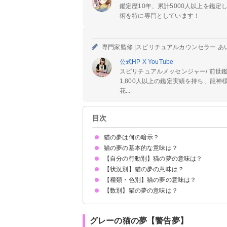
鑑定歴10年、累計5000人以上を鑑
術を特に専門としています！
専門家監修 |
スピリチュアルカウンセラー あ
公式HP
X
YouTube
スピリチュアルメッセンジャー/ 前世鑑
1,800人以上の鑑定実績を持ち、龍
花...
目次
猫の夢は何の暗示？
猫の夢の基本的な意味は？
【自分の行動別】猫の夢の意味は？
女性の象徴
男性が見ると女性トラブルの暗示
女性が見ると同性間のトラブル
初夢で見るとその年は苦労が増える
状況によって意味が決まる
【状況別】猫の夢の意味は？
猫を飼う夢【吉夢】
猫を拾う夢【吉夢】
猫を抱っこする夢【警告夢】
猫を助ける夢【警告夢】
猫を撫でる夢【吉夢】
猫に餌をあげる夢【警告夢】
猫を洗う夢【吉夢】
猫を食べる夢【警告夢】
猫を探す夢【吉夢】
猫と話す夢【吉夢】
猫と遊ぶ夢【吉夢】
猫を殺す夢【吉夢】
猫と寝る夢【吉夢】
猫をいじめる夢【吉夢】
猫を捕まえる夢【吉夢】
猫になる夢【警告夢】
猫から逃げる夢【警告夢】
猫を追いかける夢【吉夢】
【種類・色別】猫の夢の意味は？
猫に襲われる夢【警告夢】
猫に噛まれる夢【警告夢】
猫に追いかけられる夢【警告夢】
猫が死ぬ夢【吉夢】
猫が逃げる夢【警告夢】
猫が家に入ってくる夢【警告夢】
猫がなつく夢【吉夢】
猫が甘えてくる夢【警告夢】
猫がネズミを食べる夢【吉夢】
猫が人間になる夢【吉夢】
猫が喋る夢【吉夢】
猫が吐く夢【警告夢】
猫が布団に入ってくる夢【吉夢】
猫に囲まれる夢【警告夢】
猫に助けられる夢【吉夢】
猫が怪我をする夢【警告夢】
猫に威嚇される夢【警告夢】
猫が落ちる夢【警告夢】
猫が生き返る夢【警告夢】
猫が笑う夢【吉夢】
猫が喧嘩する夢【警告夢】
【数別】猫の夢の意味は？
飼い猫の夢【警告夢】
白い猫の夢【吉夢】
黒猫の夢【吉夢】
子猫の夢【吉夢】
茶トラの猫の夢【吉夢】
大きな猫の夢【警告夢】
青い猫の夢【吉夢】
死にそうな猫の夢【警告夢】
三毛猫の夢【警告夢】
野良猫の夢【警告夢】
グレーの猫の夢【警告夢】
金色の猫の夢【吉夢】
紫の猫の夢【吉夢】
水色の猫の夢【警告夢】
猫がたくさんいる夢【警告夢】
親子の猫の夢【吉夢】
1匹の猫の夢【警告夢】
2匹の猫の夢【吉夢】
グレーの猫の夢【警告夢】