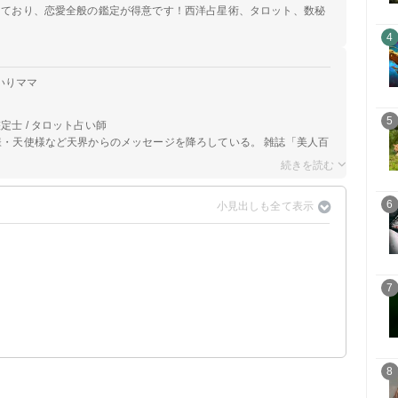
定しており、恋愛全般の鑑定が得意です！西洋占星術、タロット、数秘
4
いりママ
5
定士 / タロット占い師
神様・天使様など天界からのメッセージを降ろしている。 雑誌「美人百
6
7
8