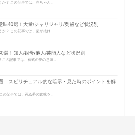
？ この記事では、赤ちゃん...
味40選！大量/ジャリジャリ/奥歯など状況別
？ この記事では、歯が抜け...
0選！知人/祖母/他人/芸能人など状況別
この記事では、葬式の夢の意味...
0選！スピリチュアル的な暗示・見た時のポイントを解
の記事では、死ぬ夢の意味を...