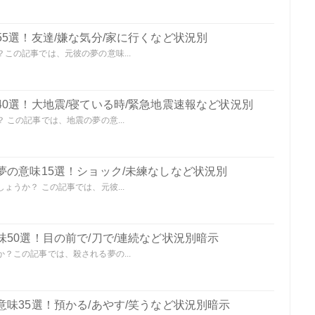
5選！友達/嫌な気分/家に行くなど状況別
この記事では、元彼の夢の意味...
0選！大地震/寝ている時/緊急地震速報など状況別
この記事では、地震の夢の意...
夢の意味15選！ショック/未練なしなど状況別
うか？ この記事では、元彼...
50選！目の前で/刀で/連続など状況別暗示
？この記事では、殺される夢の...
味35選！預かる/あやす/笑うなど状況別暗示