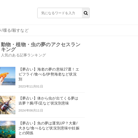
/喋る/殺すなど
動物・植物・虫の夢のアクセスラン
キング
人気のある記事ランキング
【夢占い】海老の夢の意味27選！エ
ビフライ/食べる/伊勢海老など状況
別
2023年11月01日
【夢占い】体から虫が出てくる夢は
吉夢？腕/手/足など状況別意味
2024年06月11日
【夢占い】魚の夢は運気UP？大量/
大きな/食べるなど状況別意味や妊娠
との関係