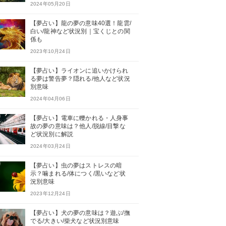
2024年05月20日
【夢占い】龍の夢の意味40選！龍雲/
白い/龍神など状況別｜宝くじとの関
係も
2023年10月24日
【夢占い】ライオンに追いかけられ
る夢は警告夢？隠れる/他人など状況
別意味
2024年04月06日
【夢占い】電車に轢かれる・人身事
故の夢の意味は？他人/脱線/目撃な
ど状況別に解説
2024年03月24日
【夢占い】虫の夢はストレスの暗
示？噛まれる/体につく/黒いなど状
況別意味
2023年12月24日
【夢占い】犬の夢の意味は？遊ぶ/撫
でる/大きい/柴犬など状況別意味