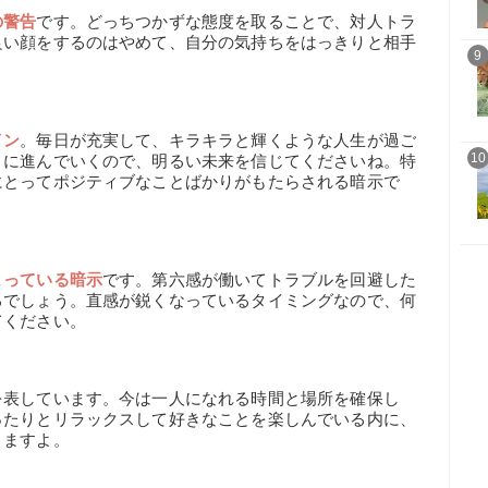
の警告
です。どっちつかずな態度を取ることで、対人トラ
良い顔をするのはやめて、自分の気持ちをはっきりと相手
9
イン
。毎日が充実して、キラキラと輝くような人生が過ご
10
りに進んでいくので、明るい未来を信じてくださいね。特
にとってポジティブなことばかりがもたらされる暗示で
まっている暗示
です。第六感が働いてトラブルを回避した
るでしょう。直感が鋭くなっているタイミングなので、何
てください。
を表しています。今は一人になれる時間と場所を確保し
ったりとリラックスして好きなことを楽しんでいる内に、
きますよ。