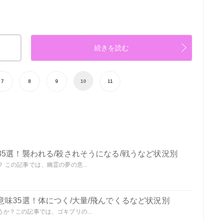
続きを読む
7
8
9
10
11
5選！襲われる/殺されそうになる/戦うなど状況別
この記事では、幽霊の夢の意...
味35選！体につく/大量/飛んでくるなど状況別
か？この記事では、ゴキブリの...