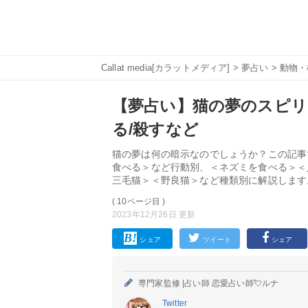
Callat media[カラットメディア]
>
夢占い
>
動物・
【夢占い】猫の夢のスピリ
る/殺すなど
猫の夢は何の暗示なのでしょうか？この記事
食べる＞など行動別、＜ネズミを食べる＞＜
三毛猫＞＜野良猫＞など種類別に解説します
( 10ページ目 )
2023年12月26日 更新
シェア
ツイート
シェア
専門家監修 |
占い師 恋愛占い師💘ルナ
Twitter