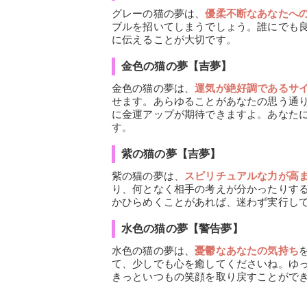
グレーの猫の夢は、
優柔不断なあなたへ
ブルを招いてしまうでしょう。誰にでも
に伝えることが大切です。
金色の猫の夢【吉夢】
金色の猫の夢は、
運気が絶好調であるサ
せます。あらゆることがあなたの思う通
に金運アップが期待できますよ。あなた
す。
紫の猫の夢【吉夢】
紫の猫の夢は、
スピリチュアルな力が高
り、何となく相手の考えが分かったりす
かひらめくことがあれば、迷わず実行し
水色の猫の夢【警告夢】
水色の猫の夢は、
憂鬱なあなたの気持ち
て、少しでも心を癒してくださいね。ゆ
きっといつもの笑顔を取り戻すことがで