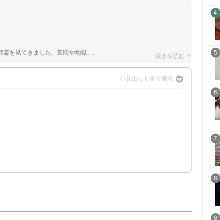
4
霊を見てきました。苦悶や地獄、...
5
6
7
8
9