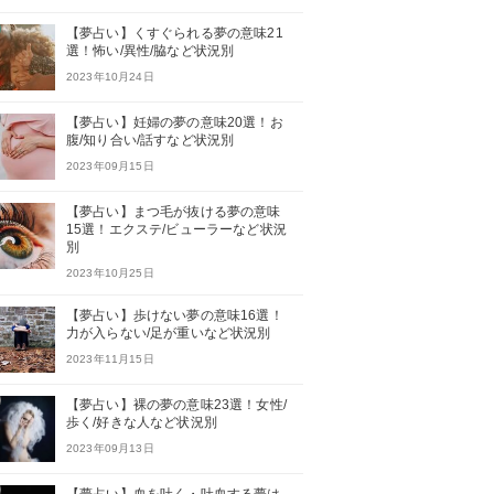
【夢占い】くすぐられる夢の意味21
選！怖い/異性/脇など状況別
2023年10月24日
【夢占い】妊婦の夢の意味20選！お
腹/知り合い/話すなど状況別
2023年09月15日
【夢占い】まつ毛が抜ける夢の意味
15選！エクステ/ビューラーなど状況
別
2023年10月25日
【夢占い】歩けない夢の意味16選！
力が入らない/足が重いなど状況別
2023年11月15日
【夢占い】裸の夢の意味23選！女性/
歩く/好きな人など状況別
2023年09月13日