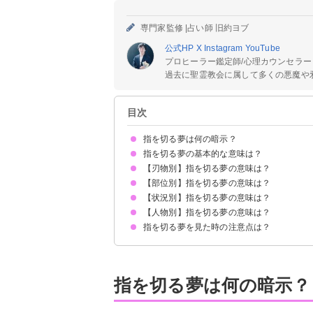
専門家監修 |
占い師 旧約ヨブ
公式HP
X
Instagram
YouTube
プロヒーラー鑑定師/心理カウンセラー
過去に聖霊教会に属して多くの悪魔や邪
目次
指を切る夢は何の暗示？
指を切る夢の基本的な意味は？
【刃物別】指を切る夢の意味は？
対人トラブルの暗示
状況によって意味が決まる
【部位別】指を切る夢の意味は？
包丁で指を切る夢【警告夢】
ハサミで指を切る夢【吉夢】
カッターで指を切る夢【吉夢】
ガラスで指を切る夢【凶夢】
【状況別】指を切る夢の意味は？
手の指を切る夢【警告夢】
足の指を切る夢【凶夢】
親指を切る夢【吉夢】
人差し指を切る夢【警告夢】
中指を切る夢【警告夢】
薬指を切る夢【警告夢】
小指を切る夢【警告夢】
【人物別】指を切る夢の意味は？
指を切って血が出る夢【警告夢】
指を切って切断する夢【警告夢】
指を切ってポロッと落ちる夢【警告夢】
指を切る夢を見た時の注意点は？
他人・知らない人の指を切る夢【警告夢】
家族の指を切る夢【警告夢】
恋人の指を切る夢【警告夢】
友達の指を切る夢【警告夢】
周囲の人とのコミュニケーションに注意する
警告夢や凶夢の内容を人に話す
指を切る夢は何の暗示？