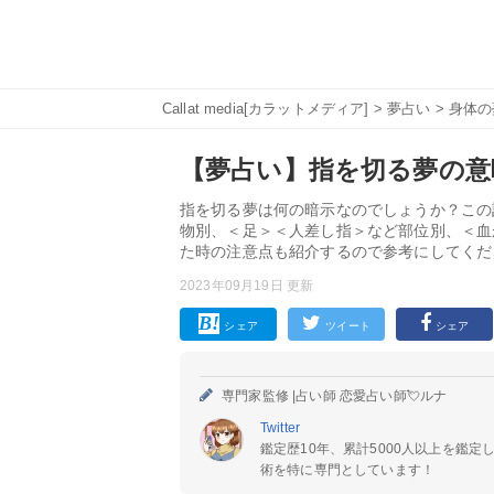
Callat media[カラットメディア]
>
夢占い
>
身体の
【夢占い】指を切る夢の意味
指を切る夢は何の暗示なのでしょうか？この
物別、＜足＞＜人差し指＞など部位別、＜血
た時の注意点も紹介するので参考にしてくだ
2023年09月19日 更新
シェア
ツイート
シェア
専門家監修 |
占い師 恋愛占い師💘ルナ
Twitter
鑑定歴10年、累計5000人以上を鑑
術を特に専門としています！