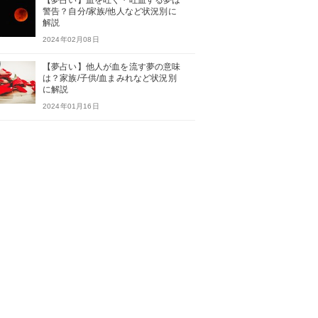
【夢占い】血を吐く・吐血する夢は
警告？自分/家族/他人など状況別に
解説
2024年02月08日
【夢占い】他人が血を流す夢の意味
は？家族/子供/血まみれなど状況別
に解説
2024年01月16日