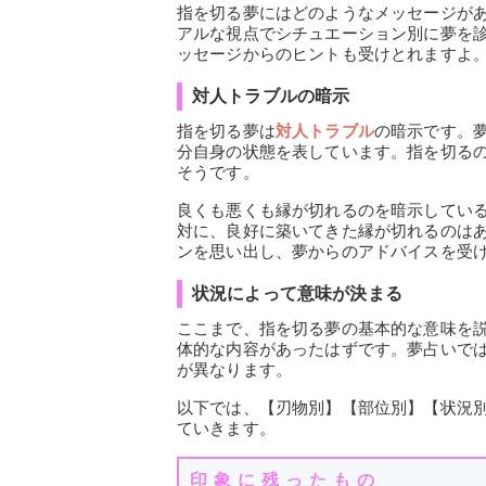
指を切る夢にはどのようなメッセージが
アルな視点でシチュエーション別に夢を
ッセージからのヒントも受けとれますよ
対人トラブルの暗示
指を切る夢は
対人トラブル
の暗示です。
分自身の状態を表しています。指を切る
そうです。
良くも悪くも縁が切れるのを暗示してい
対に、良好に築いてきた縁が切れるのは
ンを思い出し、夢からのアドバイスを受
状況によって意味が決まる
ここまで、指を切る夢の基本的な意味を
体的な内容があったはずです。夢占いで
が異なります。
以下では、【刃物別】【部位別】【状況
ていきます。
印象に残ったもの