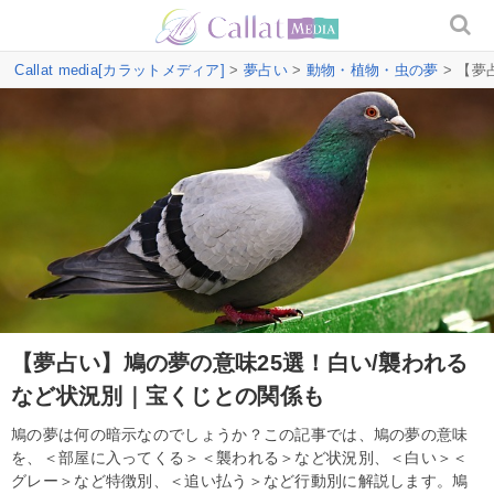
Callat media[カラットメディア]
>
夢占い
>
動物・植物・虫の夢
> 【夢
【夢占い】鳩の夢の意味25選！白い/襲われる
など状況別｜宝くじとの関係も
鳩の夢は何の暗示なのでしょうか？この記事では、鳩の夢の意味
を、＜部屋に入ってくる＞＜襲われる＞など状況別、＜白い＞＜
グレー＞など特徴別、＜追い払う＞など行動別に解説します。鳩