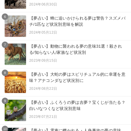
2024年06月30日
6
【夢占い】蜂に追いかけられる夢は警告？スズメバ
チ/1匹など状況別意味を解説
2024年05月12日
7
【夢占い】動物に襲われる夢の意味31選！殺され
る/知らない人/家族など状況別
2023年09月15日
8
【夢占い】大蛇の夢はスピリチュアル的に幸運を意
味？アナコンダなど状況別に
2024年08月22日
9
【夢占い】ふくろうの夢は吉夢？宝くじが当たる？
白い/なつくなど状況別意味
2023年07月21日
10
【夢占い】電車に轢かれる・人身事故の夢の意味