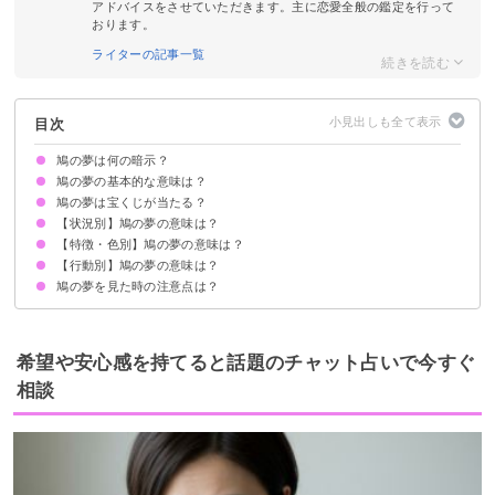
アドバイスをさせていただきます。主に恋愛全般の鑑定を行って
おります。
ライターの記事一覧
目次
鳩の夢は何の暗示？
鳩の夢の基本的な意味は？
鳩の夢は宝くじが当たる？
幸運の暗示
状況によって意味が決まる
【状況別】鳩の夢の意味は？
吉夢の鳩の夢なら当たるかも
鳩の夢を見て宝くじが当たった体験談
【特徴・色別】鳩の夢の意味は？
鳩が家に入ってくる夢【吉夢】
鳩に襲われる夢【吉夢】
鳩が大量に出てくる夢【吉夢】
鳩にフンをされる夢【凶夢】
鳩の巣が出てくる夢【吉夢】
鳩の羽根を拾う夢【吉夢】
鳩が怖い夢【警告夢】
鳩が卵を産む夢【吉夢】
鳩にぶつかる夢【凶夢】
【行動別】鳩の夢の意味は？
白い鳩の夢【吉夢】
グレーの鳩の夢【吉夢】
ピンクの鳩の夢【吉夢】
黒い鳩の夢【凶夢】
金色の鳩の夢【吉夢】
カラフルな鳩の夢【吉夢】
大きな鳩の夢【吉夢】
赤ちゃん・子どもの鳩の夢【吉夢】
鳩の夢を見た時の注意点は？
鳩を追い払う夢【願望夢】
鳩に餌をあげる夢【警告夢】
鳩を抱く夢【吉夢】
鳩が手に乗る夢【吉夢】
鳩を助ける夢【吉夢】
鳩を捕まえる夢【吉夢】
鳩と話す夢【吉夢】
鳩を殺す夢【警告夢】
吉夢なら話さず警告夢や凶夢は人に話す
希望や安心感を持てると話題のチャット占いで今すぐ
相談