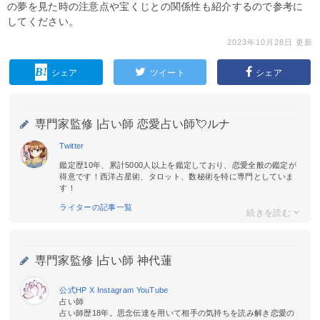
の夢を見た時の注意点や宝くじとの関係性も紹介するので参考に
してください。
2023年10月28日 更新
シェア
ツイート
シェア
専門家監修 |
占い師 恋愛占い師💘ルナ
Twitter
鑑定歴10年、累計5000人以上を鑑定しており、恋愛全般の鑑定が
得意です！西洋占星術、タロット、数秘術を特に専門としていま
す！
ライターの記事一覧
専門家監修 |
占い師 神代蓮
公式HP
X
Instagram
YouTube
占い師
占い師歴18年。思念伝達を用いて相手の気持ちを読み解き恋愛の