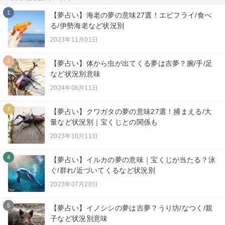
1
【夢占い】海老の夢の意味27選！エビフライ/食べ
る/伊勢海老など状況別
2023年11月01日
2
【夢占い】体から虫が出てくる夢は吉夢？腕/手/足
など状況別意味
2024年06月11日
3
【夢占い】クワガタの夢の意味27選！捕まえる/大
量など状況別｜宝くじとの関係も
2023年10月11日
4
【夢占い】イルカの夢の意味｜宝くじが当たる？泳
ぐ/群れ/近づいてくるなど状況別
2023年07月20日
5
【夢占い】イノシシの夢は吉夢？うり坊/なつく/親
子など状況別意味