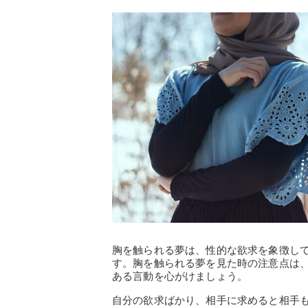
胸を触られる夢は、性的な欲求を象徴し
す。胸を触られる夢を見た時の注意点は
ある言動を心がけましょう。
自分の欲求ばかり、相手に求めると相手