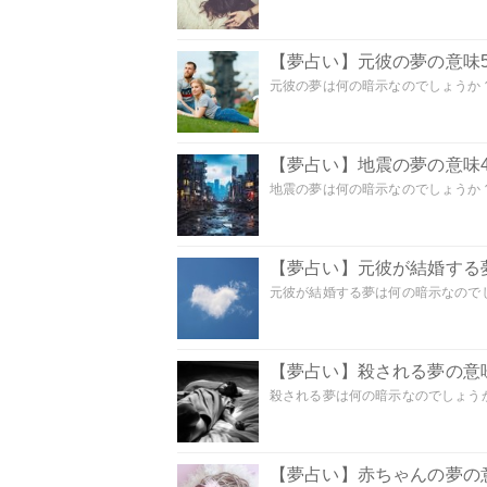
【夢占い】元彼の夢の意味5
元彼の夢は何の暗示なのでしょうか？
【夢占い】地震の夢の意味4
地震の夢は何の暗示なのでしょうか？ 
【夢占い】元彼が結婚する
元彼が結婚する夢は何の暗示なのでしょ
【夢占い】殺される夢の意味
殺される夢は何の暗示なのでしょうか
【夢占い】赤ちゃんの夢の意