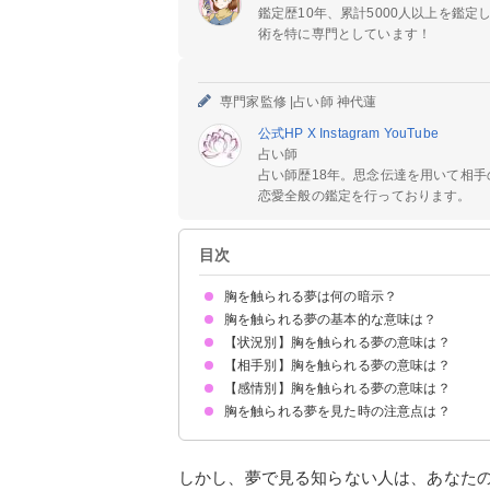
鑑定歴10年、累計5000人以上を鑑
術を特に専門としています！
専門家監修 |
占い師 神代蓮
公式HP
X
Instagram
YouTube
占い師
占い師歴18年。思念伝達を用いて相
恋愛全般の鑑定を行っております。
目次
胸を触られる夢は何の暗示？
胸を触られる夢の基本的な意味は？
【状況別】胸を触られる夢の意味は？
①承認欲求の高まりを暗示
②性的欲求の高まりを暗示
状況によって意味が決まる
【相手別】胸を触られる夢の意味は？
胸を揉まれる夢【吉夢】
乳首を触られる夢【吉夢】
胸を激しく触られる夢【願望夢】
胸を触られて大きくなる夢【吉夢】
胸を触られて小さくなる夢【凶夢】
手術で胸に触られる夢【願望夢】
セックスで胸を触られる夢【吉夢】
【感情別】胸を触られる夢の意味は？
友達に胸を触られる夢【願望夢】
男性が胸を触られる夢【吉夢】
家族に胸を触られる夢【警告夢】
彼氏に胸を触られる夢【凶夢・願望夢】
好きな人に胸を触れる夢【願望夢】
知らない人に胸を触られる夢【願望夢】
配偶者に胸を触られる夢【凶夢】
胸を触られる夢を見た時の注意点は？
胸を触られて嬉しい夢【吉夢】
胸を触られて不快な夢【凶夢】
胸を触られて怖い夢【凶夢】
吉夢なら話さず警告夢や凶夢は人に話す
しかし、夢で見る知らない人は、あなた