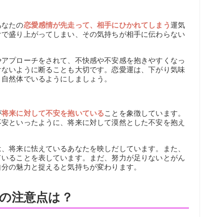
あなたの
恋愛感情が先走って、相手にひかれてしまう
運気
けで盛り上がってしまい、その気持ちが相手に伝わらない
やアプローチをされて、不快感や不安感を抱きやすくなっ
けないように断ることも大切です。恋愛運は、下がり気味
、自然体でいるようにしましょう。
が
将来に対して不安を抱いている
ことを象徴しています。
不安といったように、将来に対して漠然とした不安を抱え
は、将来に怯えているあなたを映しだしています。また、
ていることを表しています。まだ、努力が足りないとがん
自分の魅力と捉えると気持ちが変わります。
の注意点は？