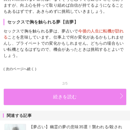
ますが、向上心を持って取り組めば自信が持てるようになること
もあるはずです。あきらめずに挑戦していきましょう。
セックスで胸を触られる夢【吉夢】
セックスで胸を触られる夢は、夢占いで
今後の人生に転機が訪れ
る
ことを意味しています。仕事上で何か変化があるかもしれませ
んし、プライベートでの変化かもしれません。どちらの場合もい
い転機となるはずなので、機会があったときは挑戦するとよいで
しょう。
( 次のページへ続く )
2/5
続きを読む
関連する記事
【夢占い】幽霊の夢の意味35選！襲われる/殺され