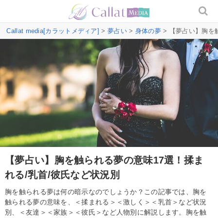
Callat media[カラットメディア]
>
夢占い
>
身体の夢
> 【夢占い】胸を
【夢占い】胸を触られる夢の意味17選！揉ま
れる/乳首/彼氏など状況別
胸を触られる夢は何の暗示なのでしょうか？この記事では、胸を
触られる夢の意味を、＜揉まれる＞＜激しく＞＜乳首＞など状況
別、＜友達＞＜家族＞＜彼氏＞など人物別に解説します。胸を触