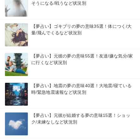
そうになる/戦うなど状況別
【夢占い】ゴキブリの夢の意味35選！体につく/大
量/飛んでくるなど状況別
【夢占い】元彼の夢の意味55選！友達/嫌な気分/家
に行くなど状況別
【夢占い】地震の夢の意味40選！大地震/寝ている
時/緊急地震速報など状況別
【夢占い】元彼が結婚する夢の意味15選！ショッ
ク/未練なしなど状況別