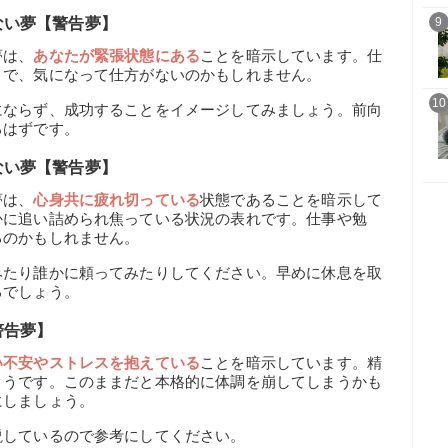
ない夢【警告夢】
9
夢は、
あなたが緊張状態にある
ことを暗示しています。仕
とで、気になって仕方がないのかもしれません。
10
にならず、成功することをイメージしてみましょう。前向
るはずです。
ない夢【警告夢】
夢は、
心身共に疲れ切っている
状態であることを暗示して
かに追い詰められ焦っている状況の表れです。仕事や勉
るのかもしれません。
みたり誰かに頼ってみたりしてください。早めに休息を取
るでしょう。
警告夢】
い不安やストレスを抱えている
ことを暗示しています。精
ようです。このままだと本格的に体調を崩してしまうかも
にしましょう。
説しているので参考にしてください。