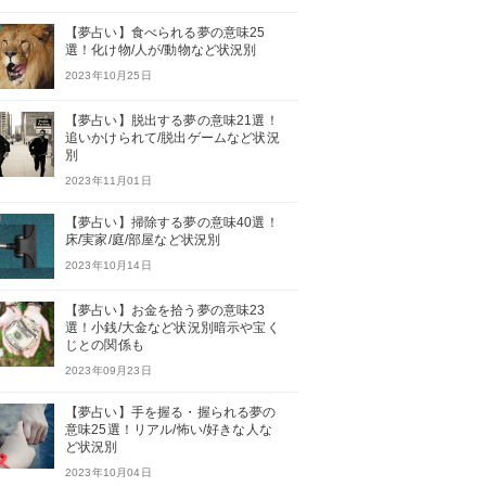
【夢占い】食べられる夢の意味25
選！化け物/人が/動物など状況別
2023年10月25日
【夢占い】脱出する夢の意味21選！
追いかけられて/脱出ゲームなど状況
別
2023年11月01日
【夢占い】掃除する夢の意味40選！
床/実家/庭/部屋など状況別
2023年10月14日
【夢占い】お金を拾う夢の意味23
選！小銭/大金など状況別暗示や宝く
じとの関係も
2023年09月23日
【夢占い】手を握る・握られる夢の
意味25選！リアル/怖い/好きな人な
ど状況別
2023年10月04日