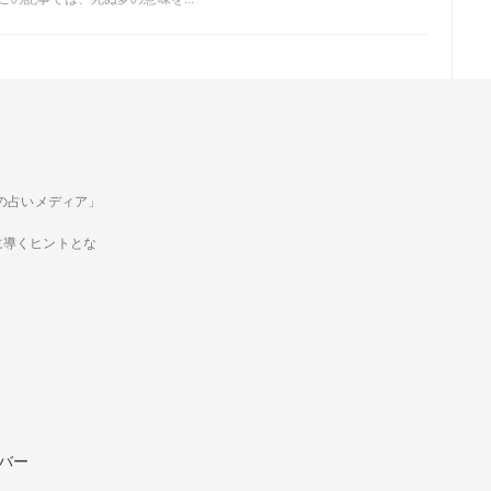
ための占いメディア」
に導くヒントとな
バー