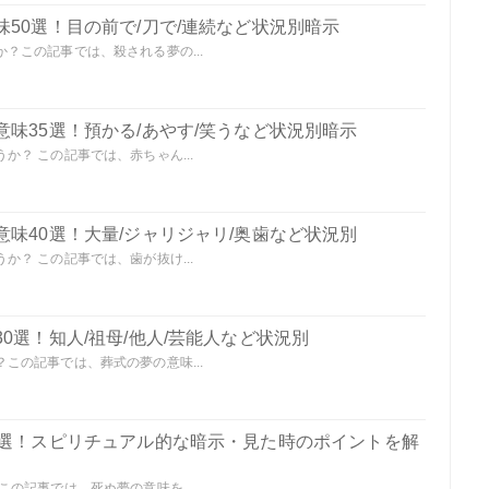
50選！目の前で/刀で/連続など状況別暗示
？この記事では、殺される夢の...
味35選！預かる/あやす/笑うなど状況別暗示
？ この記事では、赤ちゃん...
味40選！大量/ジャリジャリ/奥歯など状況別
？ この記事では、歯が抜け...
0選！知人/祖母/他人/芸能人など状況別
この記事では、葬式の夢の意味...
0選！スピリチュアル的な暗示・見た時のポイントを解
の記事では、死ぬ夢の意味を...