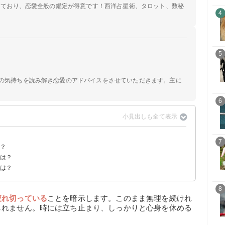
定しており、恋愛全般の鑑定が得意です！西洋占星術、タロット、数秘
4
5
手の気持ちを読み解き恋愛のアドバイスをさせていただきます。主に
6
7
は？
味は？
点は？
】
夢】
夢】
夢】
告夢】
8
疲れ切っている
ことを暗示します。このまま無理を続けれ
しれません。時には立ち止まり、しっかりと心身を休める