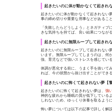
起きたいのに体が動かなくて起きれ
起きたいのに体が動かなくて起きれない
事の締め切りや重要な用事などがあるこ
「失敗したらどうしよう」とネガティブ
きな気持ちを持てば、良い結果につなが
起きたいのに無限ループして起きれ
起きたいのに無限ループして起きれない
います。無限ループしてしまうのは、何
強、育児などで強いストレスを感じてい
体調が悪化する前に、うまく手を抜いて
れば、今の状態から抜け出すことができ
起きたいのに怖くて起きれない夢【
起きたいのに怖くて起きれない夢は、
強
神的な疲れから睡眠の質が低下している
しれないため、ゆっくり休養を取るよう
怖い夢については以下の記事で詳しく解