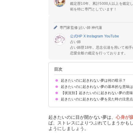
鑑定歴10年、累計5000人以上を鑑
術を特に専門としています！
専門家監修 |
占い師 神代蓮
公式HP
X
Instagram
YouTube
占い師
占い師歴18年。思念伝達を用いて相
恋愛全般の鑑定を行っております。
目次
起きたいのに起きれない夢は何の暗示？
起きたいのに起きれない夢の基本的な意味
【状況別】起きたいのに起きれない夢の意
ストレスや不安が溜まっている暗示
状況によって意味が決まる
起きたいのに起きれない夢を見た時の注意
起きたいのに眠くて起きれない夢【警告夢・吉夢
起きたいのに目が開かない夢【警告夢】
起きたいのに体が動かなくて起きれない夢【警告
起きたいのに無限ループして起きれない夢【警告
起きたいのに怖くて起きれない夢【警告夢】
起きたいのに金縛りで起きれない夢【凶夢】
ほかの人が起きたくても起きれない夢【凶夢】
子どもが起きたくても起きれない夢【吉夢】
起こされても起きれない夢【吉夢】
起きれなくて失敗する夢【警告夢】
寝坊して起きれない夢【警告夢】
起きれないパートナーを放置する夢【警告夢・吉
仕事中や勉強中に起きたいのに起きれない夢【警
夢を見ていて起きれない夢【吉夢・警告夢】
寝たふりをして起きれない夢【警告夢】
十分な休息を取る
吉夢なら話さず警告夢や凶夢は人に話す
起きたいのに目が開かない夢は、
心身が
ば、ストレスによりつぶれてしまうかも
ようにしましょう。