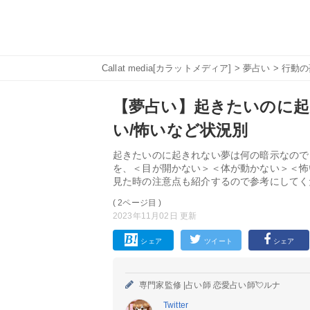
Callat media[カラットメディア]
>
夢占い
>
行動の
【夢占い】起きたいのに起
い/怖いなど状況別
起きたいのに起きれない夢は何の暗示なので
を、＜目が開かない＞＜体が動かない＞＜怖
見た時の注意点も紹介するので参考にしてく
( 2ページ目 )
2023年11月02日 更新
シェア
ツイート
シェア
専門家監修 |
占い師 恋愛占い師💘ルナ
Twitter