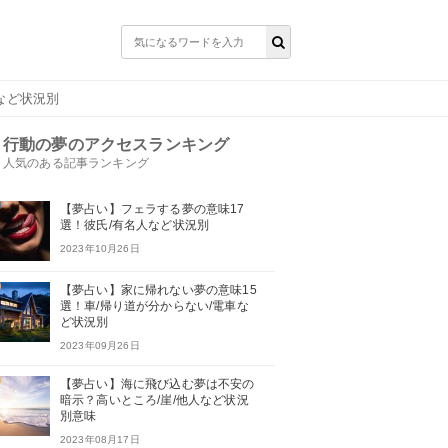
など状況別
行動の夢のアクセスランキング
人気のある記事ランキング
【夢占い】フェラする夢の意味17
選！彼氏/有名人など状況別
2023年10月26日
【夢占い】家に帰れない夢の意味15
選！車/帰り道が分からない/電車な
ど状況別
2023年09月26日
【夢占い】海に飛び込む夢は不安の
暗示？高いところ/崖/他人など状況
別意味
2023年08月17日