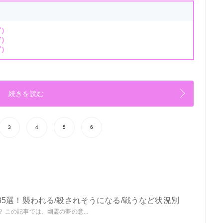
ど）
ど）
ど）
続きを読む
3
4
5
6
5選！襲われる/殺されそうになる/戦うなど状況別
この記事では、幽霊の夢の意...