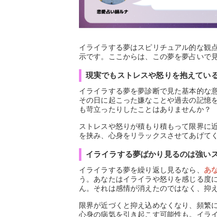
イライラする夢はスピリチュアル的な観
示です。ここからは、この夢を夢占いで
現実でもストレスや怒りを抱えてい
イライラする夢を夢診断で見た基本的な
その日に起こった嫌なことや過去の記憶
も苛立ったりしたことはありませんか？
ストレスや怒りが積もり積もって限界に
を挟み、心身をリラックスさせてあげて
イライラする夢ばかり見るのは強い
イライラする夢を繰り返し見るなら、
あ
う。あなたはイライラや怒りを感じる度
ん。それは感情が消えたのではなく、抑
限界が近づくと抑え込めなくなり、頻繁
心身の病気を引き起こす可能性も。イラ