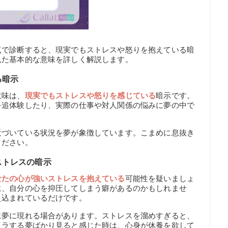
点で診断すると、現実でもストレスや怒りを抱えている暗
見た基本的な意味を詳しく解説します。
る暗示
意味は、
現実でもストレスや怒りを感じている
暗示です。
を追体験したり、実際の仕事や対人関係の悩みに夢の中で
近づいている状況を夢が象徴しています。こまめに息抜き
ください。
ストレスの暗示
なたの心が強いストレスを抱えている
可能性を疑いましょ
に、自分の心を抑圧してしまう癖があるのかもしれませ
え込まれているだけです。
に夢に現れる場合があります。ストレスを溜めすぎると、
イラする夢ばかり見ると感じた時は、心身が休養を欲して