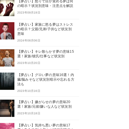
【夢占い】怒りで目が覚める夢は何
の暗示？状況別意味・注意点を解説
2023年09月19日
【夢占い】家族に怒る夢はストレス
の暗示？父親/兄弟/子供など状況別
意味
2024年08月06日
【夢占い】キレ散らかす夢の意味15
選！家族/彼氏/仕事など状況別
2023年10月20日
【夢占い】グロい夢の意味16選！内
臓/脳みそなど状況別暗示や忘れる方
法も
2023年10月16日
【夢占い】嫌がらせの夢の意味20
選！家族/元彼/嫌いな人など状況別
2023年10月18日
【夢占い】気持ち悪い夢の意味17