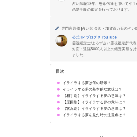
占い師歴18年。思念伝達を用いて相
恋愛全般の鑑定を行っております。
専門家監修 |
占い師 金沢・加賀百万石の占い
公式HP
ブログ
X
YouTube
霊視鑑定士/よろず占い霊視鑑定所代表
対面・遠隔5000人以上の鑑定実績を
ました。...
目次
イライラする夢は何の暗示？
イライラする夢の基本的な意味は？
【相手別】イライラする夢の意味は？
現実でもストレスや怒りを抱えている暗示
イライラする夢ばかり見るのは強いストレスの暗
起きてもイライラするのはトラブル発生の暗示
状況によって意味が決まる
【原因別】イライラする夢の意味は？
旦那にイライラする夢【警告夢】
親にイライラする夢【警告夢】
彼氏にイライラする夢【吉夢】
知らない人（他人）にイライラする夢【吉夢】
元彼・元カノにイライラする夢【警告夢】
好きな人にイライラする夢【警告夢】
兄弟にイライラする夢【吉夢】
友達にイライラする夢【警告夢】
先生にイライラする夢【警告夢】
同僚にイライラする夢【警告夢】
後輩にイライラする夢【警告夢】
店員にイライラする夢【警告夢】
上司にイライラする夢【警告夢】
【状況別】イライラする夢の意味は？
仕事でイライラする夢【警告夢】
待たされてイライラする夢【警告夢】
焦ってイライラする夢【凶夢】
怒られてイライラする夢【警告夢】
ミスをしてイライラする夢【凶夢】
嫉妬でイライラする夢【警告夢】
イライラする夢を見た時の注意点は？
イライラして怒る夢【警告夢】
妊娠中にイライラする夢【警告夢】
イライラして愚痴を言う夢【警告夢】
イライラするけれど我慢する夢【警告夢】
イライラして泣く夢【吉夢】
イライラして息抜きする夢【吉夢】
十分な休息を取る
吉夢なら話さず警告夢や凶夢は人に話す