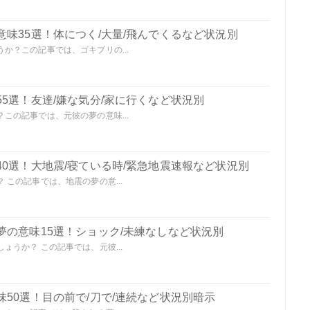
味35選！体につく/大量/飛んでくるなど状況別
か？この記事では、ゴキブリの...
5選！友達/嫌な気分/家に行くなど状況別
この記事では、元彼の夢の意味...
0選！大地震/寝ている時/緊急地震速報など状況別
この記事では、地震の夢の意...
夢の意味15選！ショック/未練なしなど状況別
うか？ この記事では、元彼...
50選！目の前で/刀で/連続など状況別暗示