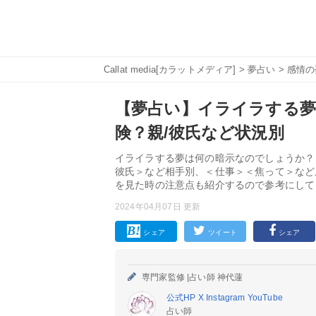
Callat media[カラットメディア]
>
夢占い
>
感情の
【夢占い】イライラする夢
険？親/彼氏など状況別
イライラする夢は何の暗示なのでしょうか？
彼氏＞など相手別、＜仕事＞＜焦って＞など
を見た時の注意点も紹介するので参考にして
2024年04月07日 更新
シェア
ツイート
シェア
専門家監修 |
占い師 神代蓮
公式HP
X
Instagram
YouTube
占い師