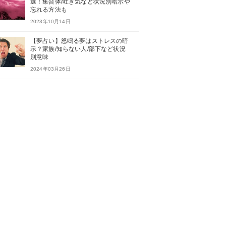
選！集合体/吐き気など状況別暗示や
忘れる方法も
2023年10月14日
【夢占い】怒鳴る夢はストレスの暗
示？家族/知らない人/部下など状況
別意味
2024年03月26日