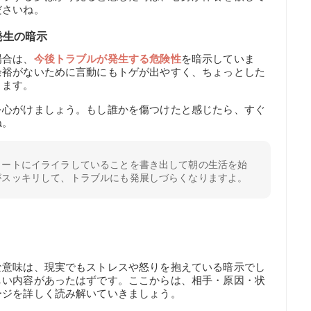
ださいね。
発生の暗示
場合は、
今後トラブルが発生する危険性
を暗示していま
余裕がないために言動にもトゲが出やすく、ちょっとした
ります。
を心がけましょう。もし誰かを傷つけたと感じたら、すぐ
ね。
ノートにイライラしていることを書き出して朝の生活を始
がスッキリして、トラブルにも発展しづらくなりますよ。
な意味は、現実でもストレスや怒りを抱えている暗示でし
しい内容があったはずです。ここからは、相手・原因・状
ージを詳しく読み解いていきましょう。