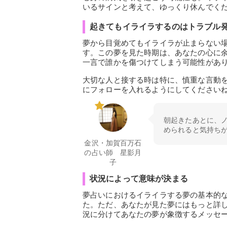
いるサインと考えて、ゆっくり休んでく
起きてもイライラするのはトラブル
夢から目覚めてもイライラが止まらない
す。この夢を見た時期は、あなたの心に
一言で誰かを傷つけてしまう可能性があ
大切な人と接する時は特に、慎重な言動
にフォローを入れるようにしてください
朝起きたあとに、
められると気持ち
金沢・加賀百万石
の占い師 星影月
子
状況によって意味が決まる
夢占いにおけるイライラする夢の基本的
た。ただ、あなたが見た夢にはもっと詳
況に分けてあなたの夢が象徴するメッセ