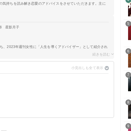
4
手の気持ちを読み解き恋愛のアドバイスをさせていただきます。主に
5
師 星影月子
持ち、2023年週刊女性に「人生を導くアドバイザー」として紹介され
6
7
示
8
9