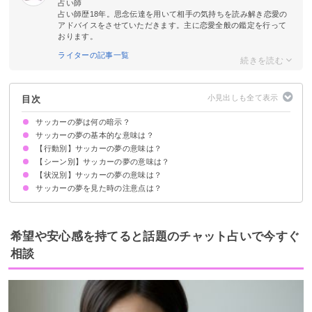
占い師
占い師歴18年。思念伝達を用いて相手の気持ちを読み解き恋愛の
アドバイスをさせていただきます。主に恋愛全般の鑑定を行って
おります。
ライターの記事一覧
目次
サッカーの夢は何の暗示？
サッカーの夢の基本的な意味は？
【行動別】サッカーの夢の意味は？
目標とするものの象徴
状況によって意味が決まる
【シーン別】サッカーの夢の意味は？
サッカーをする夢【吉夢】
サッカーを観戦する夢【警告夢】
サッカー選手と話す夢【吉夢】
サッカー選手になる夢【吉夢】
サッカーの試合で活躍する夢【吉夢】
サッカーの練習をする夢【吉夢】
【状況別】サッカーの夢の意味は？
サッカーでパスをする夢【吉夢】
サッカーでシュートが決まらない夢【凶夢】
サッカーでゴールを決める夢【吉夢】
サッカーでゴールキーパをする夢【警告夢】
サッカーでリフティングする夢【吉夢】
サッカーの夢を見た時の注意点は？
サッカーで怪我をする夢【凶夢】
サッカーボールが印象的な夢【吉夢】
サッカーの試合で退場する夢【凶夢】
サッカーが楽しくない夢【警告夢】
目標に向かって計画的に努力する
吉夢なら話さず警告夢や凶夢は人に話す
希望や安心感を持てると話題のチャット占いで今すぐ
相談