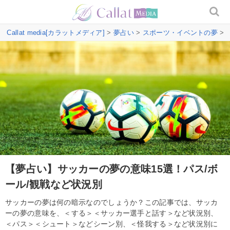
Callat media[カラットメディア]
>
夢占い
>
スポーツ・イベントの夢
>
【夢占い】サッカーの夢の意味15選！パス/ボ
ール/観戦など状況別
サッカーの夢は何の暗示なのでしょうか？この記事では、サッカ
ーの夢の意味を、＜する＞＜サッカー選手と話す＞など状況別、
＜パス＞＜シュート＞などシーン別、＜怪我する＞など状況別に