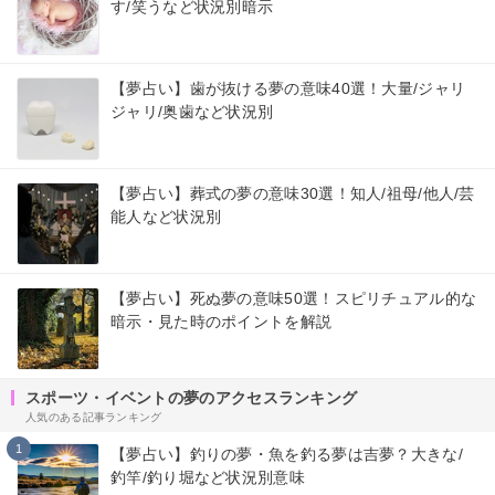
す/笑うなど状況別暗示
【夢占い】歯が抜ける夢の意味40選！大量/ジャリ
ジャリ/奥歯など状況別
【夢占い】葬式の夢の意味30選！知人/祖母/他人/芸
能人など状況別
【夢占い】死ぬ夢の意味50選！スピリチュアル的な
暗示・見た時のポイントを解説
スポーツ・イベントの夢のアクセスランキング
人気のある記事ランキング
1
【夢占い】釣りの夢・魚を釣る夢は吉夢？大きな/
釣竿/釣り堀など状況別意味