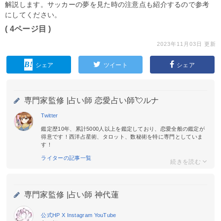
解説します。サッカーの夢を見た時の注意点も紹介するので参考
にしてください。
( 4ページ目 )
2023年11月03日 更新
シェア
ツイート
シェア
専門家監修 |
占い師 恋愛占い師💘ルナ
Twitter
鑑定歴10年、累計5000人以上を鑑定しており、恋愛全般の鑑定が
得意です！西洋占星術、タロット、数秘術を特に専門としていま
す！
ライターの記事一覧
専門家監修 |
占い師 神代蓮
公式HP
X
Instagram
YouTube